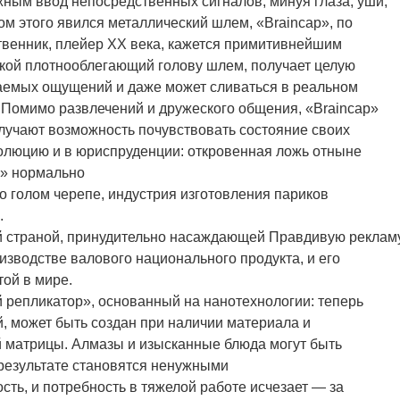
жным ввод непосредственных сигналов, минуя глаза, уши,
ом этого явился металлический шлем, «Braincap», по
твенник, плейер ХХ века, кажется примитивнейшим
кой плотнооблегающий голову шлем, получает целую
емых ощущений и даже может сливаться в реальном
 Помимо развлечений и дружеского общения, «Braincap»
лучают возможность почувствовать состояние своих
олюцию и в юриспруденции: откровенная ложь отныне
p» нормально
о голом черепе, индустрия изготовления париков
.
ой страной, принудительно насаждающей Правдивую рекламу
изводстве валового национального продукта, и его
той в мире.
й репликатор», основанный на нанотехнологии: теперь
, может быть создан при наличии материала и
матрицы. Алмазы и изысканные блюда могут быть
 результате становятся ненужными
ть, и потребность в тяжелой работе исчезает — за