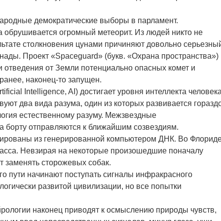
ародные демократические выборы в парламент.
а обрушивается огромный метеорит. Из людей никто не
льтате столкновения цунами причиняют довольно серьезны
ады. Проект «Spaceguard» (букв. «Охрана пространства»)
 отведения от Земли потенциально опасных комет и
ранее, наконец-то запущен.
ificial Intelligence, AI) достигает уровня интеллекта человека
уют два вида разума, один из которых развивается горазд
логия естественному разуму. Межзвездные
на борту отправляются к ближайшим созвездиям.
онированы из генерированной компьютером ДНК. Во Флорид
иасса. Невзирая на некоторые произошедшие поначалу
т заменять сторожевых собак.
ого пути начинают поступать сигналы инфракрасного
ологически развитой цивилизации, но все попытки
ейрологии наконец приводят к осмыслению природы чувств,