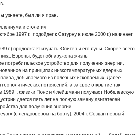
в.
ы узнаете, был ли я прав.
ллениума и столетия.
ябре 1997 г.; подойдет к Сатурну в июле 2000 г.) начинает
.
89 г.) продолжает изучать Юпитер и его луны. Скорее всего
ника, Европы, будет обнаружена жизнь.
ое потребительское устройство для получения энергии,
снованное на принципах низкотемпературных ядерных
топлива, добываемого из полезных ископаемых. Далее
 геополитических потрясений, а за свое открытие так
в 1989 г. физики Понс и Флейшманн получают Нобелевскую
устрии дается пять лет на полную замену двигателей
ройства для получения энергии.
yor» (с лендровером на борту). 2004 г. Создан первый