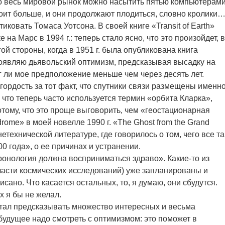
о весь мировой рынок можно насытить пятью компьютерами
оит больше, и они продолжают плодиться, словно кролики
иковать Томаса Уотсона. В своей книге «Transit of Earth»
 на Марс в 1994 г.: теперь стало ясно, что это произойдет, в
гой стороны, когда в 1951 г. была опубликована книга
проявляю дьявольский оптимизм, предсказывая высадку на
рг ли мое предположение меньше чем через десять лет.
ордость за тот факт, что спутники связи размещены именн
 и что теперь часто используется термин «орбита Кларка»,
отому, что это проще выговорить, чем «геостационарная
rome» в моей новелле 1990 г. «The Ghost from the Grand
етехнической литературе, где говорилось о том, чего все та
 года», о ее причинах и устранении.
ронология должна восприниматься здраво». Какие-то из
ласти космических исследований) уже запланированы и
исано. Что касается остальных, то, я думаю, они сбудутся.
х я бы не желал.
 стал предсказывать множество интересных и весьма
будущее надо смотреть с оптимизмом: это поможет в