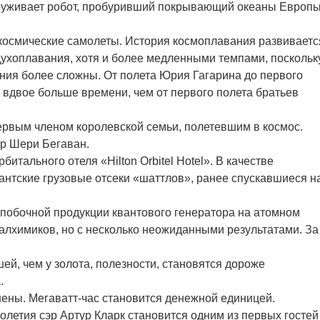
аруживает робот, пробуривший покрывающий океаны Европ
окосмические самолеты. История космоплавания развиваетс
здухоплавания, хотя и более медленными темпами, поскольк
ния более сложны. От полета Юрия Гагарина до первого
вдвое больше времени, чем от первого полета братьев
первым членом королевской семьи, полетевшим в космос.
р Шери Бегаван.
битального отеля «Hilton Orbitel Hotel». В качестве
антские грузовые отсеки «шаттлов», ранее спускавшиеся н
 побочной продукции квантового генератора на атомном
 алхимиков, но с несколько неожиданными результатами. За
шей, чем у золота, полезности, становятся дороже
.
нены. Мегаватт-час становится денежной единицей.
столетия сэр Артур Кларк становится одним из первых гостей