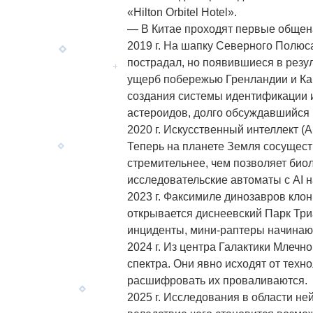
«Hilton Orbitel Hotel».
— В Китае проходят первые общен
2019 г. На шапку Северного Полюс
пострадал, но появившиеся в резу
ущерб побережью Гренландии и Кан
создания системы идентификации и
астероидов, долго обсуждавшийся 
2020 г. Искусственный интеллект (Art
Теперь на планете Земля сосуществ
стремительнее, чем позволяет био
исследовательские автоматы с AI 
2023 г. Факсимиле динозавров кл
открывается диснеевский Парк Тр
инциденты, мини-раптеры начинаю
2024 г. Из центра Галактики Млечн
спектра. Они явно исходят от техн
расшифровать их проваливаются.
2025 г. Исследования в области н