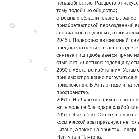
ненадобностью! Расцветают искусс
тому подобные общества;
огромные области планеты, ранее
приобретают свой первозданный ви
специально созданных, относитель
2045 г. Полностью автономный, с
предсказал почти сто лет назад Ба
синтеза пищи добывается прямо из
отмечает 50-летнюю годовщину отм
2050 г. «Бегство из Утопии». Уста
принимают решение погрузиться в 
приключений. В Антарктиде и на т
пространство.
2051 г. На Луне появляются автон
жить дольше благодаря слабой сил
2057 г. 4 октября. Сто лет со дня 
космической эры празднуют не толь
Титане, а также на орбитах Венеры
Нептуна и Плутона.