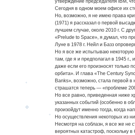
утверждение председателя IBM, чт
Сегодня в одном моем офисе их ст
Но, возможно, я не имею права крит
(1971) я рассказал о первой высадке
лучшем случае, около 2010 г. С дру
«Prelude to Space», я думал, что 
Луне в 1978 г. Нейл и Базз опрове
Но я все же испытываю некоторую г
там, где я и предполагал в 1945 г.,
даже если его произносят только п
орбита». И глава «The Century Synd
Banks», возможно, стала первой в н
страшатся теперь — «проблеме 2000
Но все равно, приведенная ниже х
указанных событий (особенно в об
произойдут именно тогда, когда нап
Но осуществления некоторых из ни
Несмотря на соблазн, я все же не
вероятных катастроф, поскольку в 