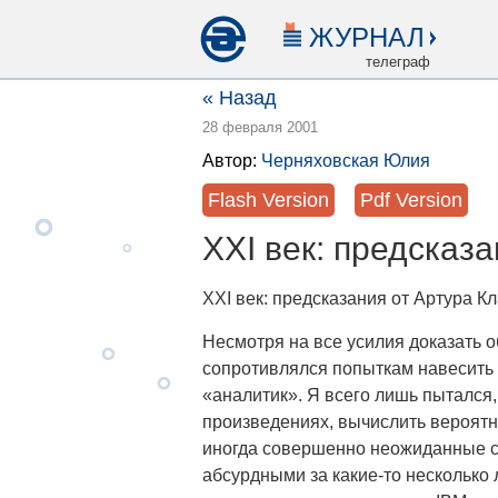
ЖУРНАЛ
телеграф
« Назад
28 февраля 2001
Автор:
Черняховская Юлия
Flash Version
Pdf Version
XXI век: предсказ
XXI век: предсказания от Артура К
Несмотря на все усилия доказать о
сопротивлялся попыткам навесить 
«аналитик». Я всего лишь пытался,
произведениях, вычислить вероятны
иногда совершенно неожиданные с
абсурдными за какие-то несколько 