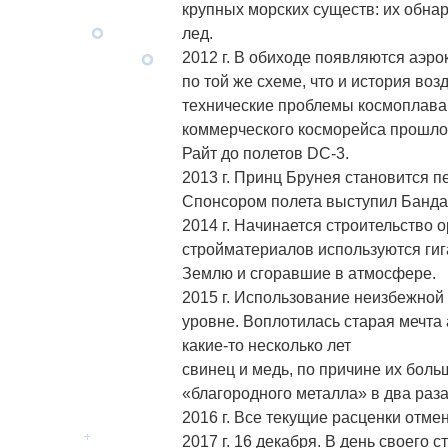
крупных морских существ: их обн
лед.
2012 г. В обиходе появляются аэр
по той же схеме, что и история во
технические проблемы космоплава
коммерческого косморейса прошло 
Райт до полетов DC-3.
2013 г. Принц Брунея становится 
Спонсором полета выступил Банда
2014 г. Начинается строительство ор
стройматериалов используются гиг
Землю и сгоравшие в атмосфере.
2015 г. Использование неизбежной
уровне. Воплотилась старая мечта
какие-то несколько лет
свинец и медь, по причине их боль
«благородного металла» в два раза
2016 г. Все текущие расценки отме
2017 г. 16 декабря. В день своего 