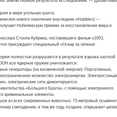
ет на Землю первые результаты исследований. — Далай-лам
дняя в мире угольная шахта.
телескоп нового поколения (наследник «Hubble») —
получает Нобелевскую премию за восстановление мира в
режиссера Стэнли Кубрика, поставившего фильм «2001.
ртно присуждают специальный «Оскар за личные
Кореи полностью разрушается в результате взрыва азотной
 ООН все ядерное оружие уничтожается.
овые генераторы (на космической энергии). Портативные,
неограниченное количество электроэнергии. Электростанци
чен, электрические сети демонтируются.
равительства «Большого Брата», с помощью электронного
ся криминальные элементы.
льшое из всех современных животных: 75-метровый осьминог
ному совпадению, в том же году, позднее, открывают целу