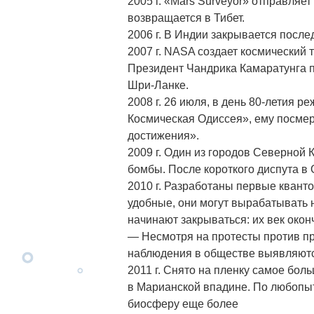
2005 г. «Mars Surveyor» отправля
возвращается в Тибет.
2006 г. В Индии закрывается после
2007 г. NASA cоздает космический 
Президент Чандрика Камаратунга 
Шри-Ланке.
2008 г. 26 июля, в день 80-летия 
Космическая Одиссея», ему посме
достижения».
2009 г. Один из городов Северной 
бомбы. После короткого диспута в
2010 г. Разработаны первые квант
удобные, они могут вырабатывать 
начинают закрываться: их век окон
— Несмотря на протесты против п
наблюдения в обществе выявляют
2011 г. Снято на пленку самое бо
в Марианской впадине. По любопыт
биосферу еще более