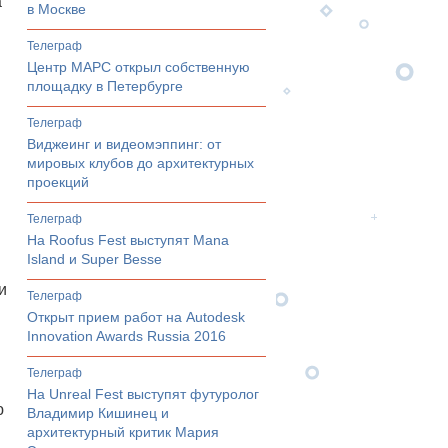
а
в Москве
телеграф
Центр МАРС открыл собственную
площадку в Петербурге
телеграф
Виджеинг и видеомэппинг: от
мировых клубов до архитектурных
проекций
телеграф
На Roofus Fest выступят Mana
Island и Super Besse
и
телеграф
Открыт прием работ на Autodesk
Innovation Awards Russia 2016
телеграф
На Unreal Fest выступят футуролог
ю
Владимир Кишинец и
архитектурный критик Мария