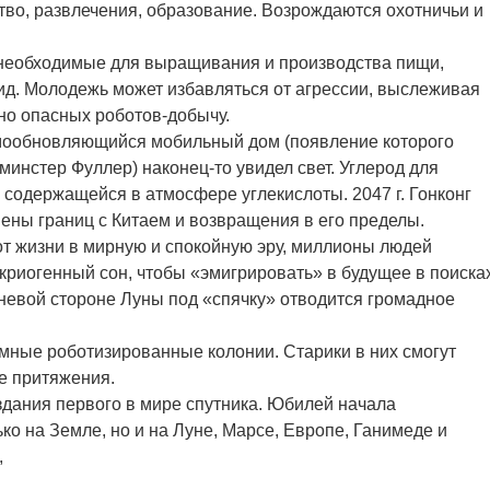
тво, развлечения, образование. Возрождаются охотничьи и
 необходимые для выращивания и производства пищи,
д. Молодежь может избавляться от агрессии, выслеживая
но опасных роботов-добычу.
амообновляющийся мобильный дом (появление которого
кминстер Фуллер) наконец-то увидел свет. Углерод для
 содержащейся в атмосфере углекислоты. 2047 г. Гонконг
ены границ с Китаем и возвращения в его пределы.
в от жизни в мирную и спокойную эру, миллионы людей
криогенный сон, чтобы «эмигрировать» в будущее в поиска
еневой стороне Луны под «спячку» отводится громадное
омные роботизированные колонии. Старики в них смогут
е притяжения.
создания первого в мире спутника. Юбилей начала
ко на Земле, но и на Луне, Марсе, Европе, Ганимеде и
,