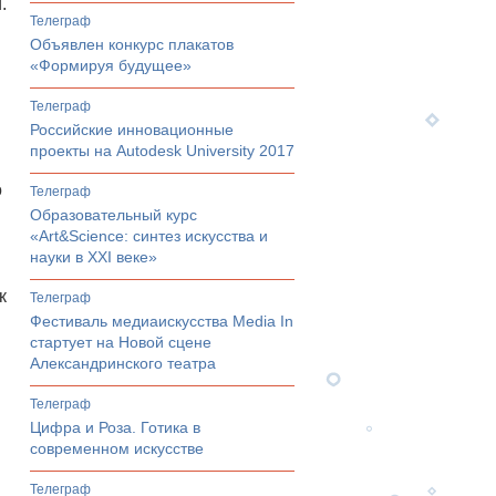
.
телеграф
…
Объявлен конкурс плакатов
«Формируя будущее»
телеграф
Российские инновационные
проекты на Autodesk University 2017
о
телеграф
Образовательный курс
«Art&Science: синтез искусства и
науки в XXI веке»
к
телеграф
Фестиваль медиаискусства Media In
стартует на Новой сцене
Александринского театра
телеграф
Цифра и Роза. Готика в
современном искусстве
телеграф