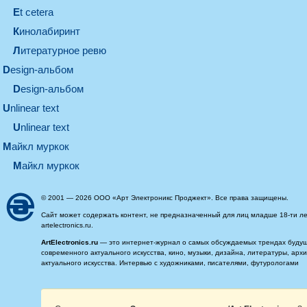
et cetera
кинолабиринт
литературное ревю
design-альбом
design-альбом
unlinear text
Unlinear text
майкл муркок
майкл муркок
© 2001 — 2026 ООО «Арт Электроникс Проджект». Все права защищены.
Сайт может содержать контент, не предназначенный для лиц младше 18-ти ле
artelectronics.ru.
ArtElectronics.ru
— это интернет-журнал о самых обсуждаемых трендах будущег
современного актуального искусства, кино, музыки, дизайна, литературы, ар
актуального искусства. Интервью с художниками, писателями, футурологами