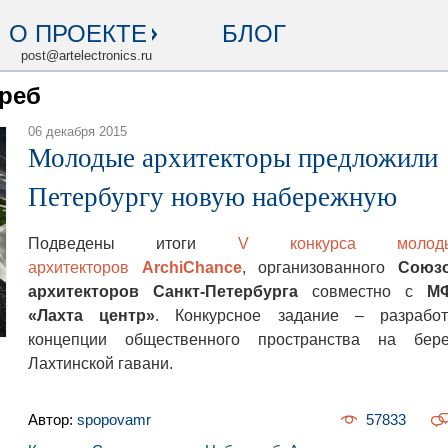
О ПРОЕКТЕ
БЛОГ
post@artelectronics.ru
креб
06 декабря 2015
Молодые архитекторы предложили
Петербургу новую набережную
Подведены итоги
V конкурса молод
архитекторов
ArchiChance
, организованного
Союз
архитекторов Санкт-Петербурга
совместно с
М
«Лахта центр»
. Конкурсное задание – разработ
концепции общественного пространства на бере
Лахтинской гавани.
Автор:
spopovamr
57833