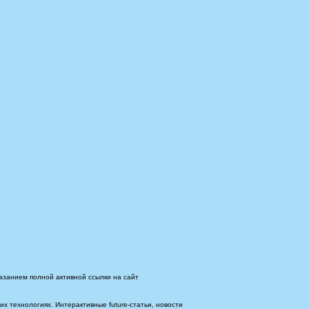
азанием полной активной ссылки на сайт
 технологиях. Интерактивные future-статьи, новости