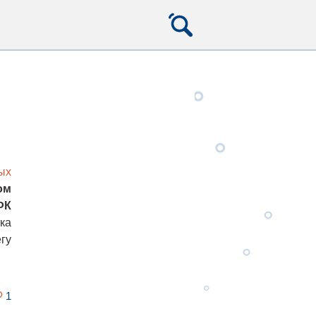
ых
ом
ФК
ка
гу
1