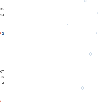
н»
.
ии
0
ют
на
 и
1