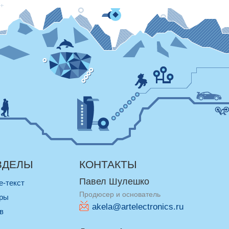
ЗДЕЛЫ
КОНТАКТЫ
Павел Шулешко
re-текст
Продюсер и основатель
оры
akela@artelectronics.ru
ив