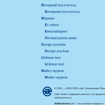
вечерний посетитель
вечерний посетитель
миражи
et cetera
кинолабиринт
литературное ревю
design-альбом
design-альбом
unlinear text
Unlinear text
майкл муркок
майкл муркок
© 2001 — 2026 ООО «Арт Электроникс Про
Сайт может содержать контент, не предназ
artelectronics.ru.
ArtElectronics.ru
— это интернет-журнал о 