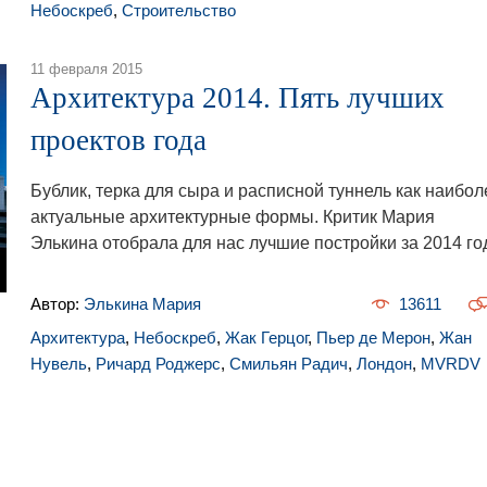
Небоскреб
,
Строительство
11 февраля 2015
Архитектура 2014. Пять лучших
проектов года
Бублик, терка для сыра и расписной туннель как наибол
актуальные архитектурные формы. Критик Мария
Элькина отобрала для нас лучшие постройки за 2014 го
Автор:
Элькина Мария
13611
Архитектура
,
Небоскреб
,
Жак Герцог
,
Пьер де Мерон
,
Жан
Нувель
,
Ричард Роджерс
,
Смильян Радич
,
Лондон
,
MVRDV