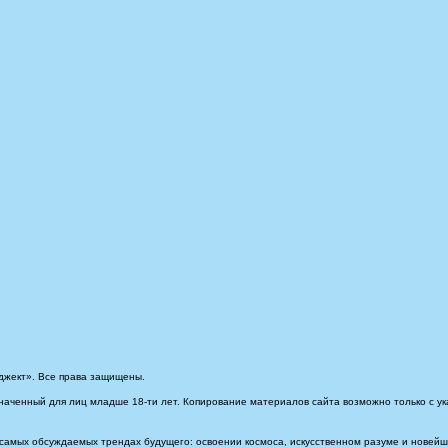
джект». Все права защищены.
наченный для лиц младше 18-ти лет. Копирование материалов сайта возможно только с ук
самых обсуждаемых трендах будущего: освоении космоса, искусственном разуме и новейших