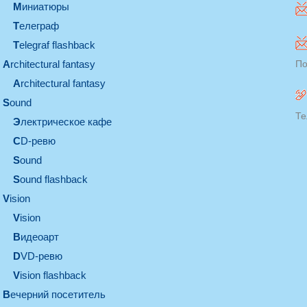
миниатюры
телеграф
Telegraf flashback
architectural fantasy
По
architectural fantasy
sound
Те
электрическое кафе
CD-ревю
sound
Sound flashback
vision
vision
видеоарт
DVD-ревю
Vision flashback
вечерний посетитель