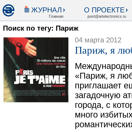
ЖУРНАЛ
О ПРОЕКТЕ
Главная
post@artelectronics.ru
Поиск по тегу: Париж
04 марта 2012
Париж, я лю
Международны
«Париж, я лю
приглашает ещ
загадочную а
города, с кот
много избиты
романтически