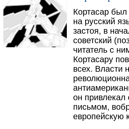
Кортасар был
на русский яз
застоя, в нача
советский (по
читатель с ни
Кортасару по
всех. Власти 
революционна
антиамерикан
он привлекал
письмом, воб
европейскую к