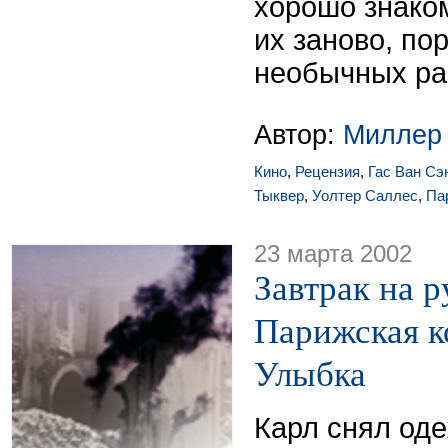
хорошо знако
их заново, по
необычных рак
Автор:
Миллер
Кино
,
Рецензия
,
Гас Ван Сэ
Тыквер
,
Уолтер Саллес
,
Па
23 марта 2002
Завтрак на р
Парижская к
Улыбка
Карл снял од