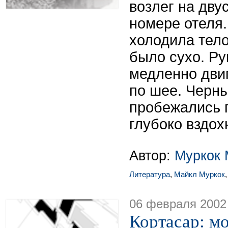
возлег на дву
номере отеля
холодила тело
было сухо. Ру
медленно двиг
по шее. Черн
пробежались 
глубоко вздох
Автор:
Муркок 
Литература
,
Майкл Муркок
06 февраля 2002
Кортасар: м