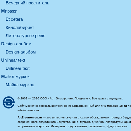
вечерний посетитель
миражи
et cetera
кинолабиринт
литературное ревю
design-альбом
design-альбом
unlinear text
Unlinear text
майкл муркок
майкл муркок
© 2001 — 2026 ООО «Арт Электроникс Проджект». Все права защищены.
Сайт может содержать контент, не предназначенный для лиц младше 18-ти ле
artelectronics.ru.
ArtElectronics.ru
— это интернет-журнал о самых обсуждаемых трендах будущег
современного актуального искусства, кино, музыки, дизайна, литературы, ар
актуального искусства. Интервью с художниками, писателями, футурологами