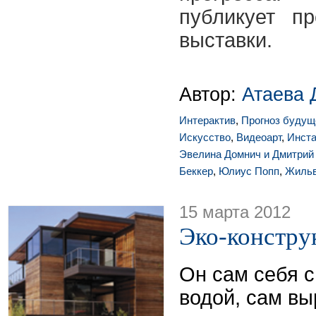
публикует п
выставки.
Автор:
Атаева 
Интерактив
,
Прогноз будущ
Искусство
,
Видеоарт
,
Инст
Эвелина Домнич и Дмитрий
Беккер
,
Юлиус Попп
,
Жильв
15 марта 2012
Эко-констру
Он сам себя 
водой, сам в