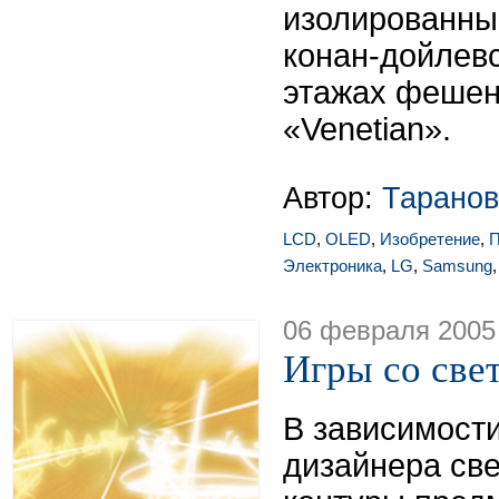
изолированны
конан-дойлев
этажах фешен
«Venetian».
Автор:
Таранов
LCD
,
OLED
,
Изобретение
,
П
Электроника
,
LG
,
Samsung
06 февраля 2005
Игры со све
В зависимост
дизайнера све