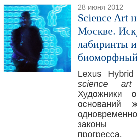
28 июня 2012
Science Art 
Москве. Иск
лабиринты и
биоморфный
Lexus Hybrid
science art
Художники 
оснований 
одновременн
законы те
прогресс