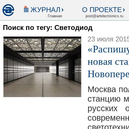
ЖУРНАЛ
О ПРОЕКТЕ
Главная
post@artelectronics.ru
Поиск по тегу: Светодиод
23 июля 201
«Распишу
новая ст
Новопер
Москва по
станцию м
русских 
совреме
светотехни