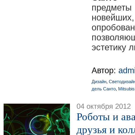
предметы 
новей
опробов
позволяющ
эстетику 
Автор:
adm
Дизайн
,
Светодизай
дель Санто
,
Mitsubis
04 октября 2012
Роботы и ав
друзья и ко