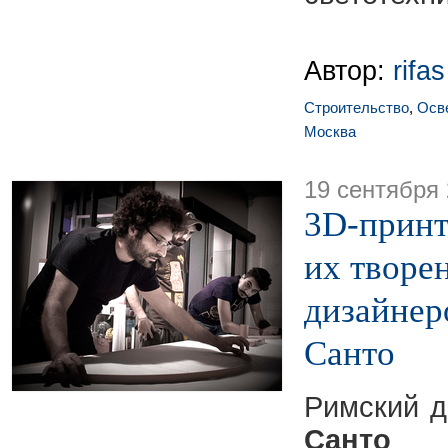
Автор:
rifas
Строительство
,
Осв
Москва
19 сентября
3D-принт
их творе
дизайнер
Санто
Римский 
Санто
ра