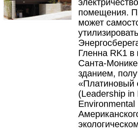
электричество
помещения. По
может самост
утилизировать
Энергосберег
Гленна RK1 в
Санта-Монике
зданием, пол
«Платиновый 
(Leadership in
Environmental
Американског
экологическом