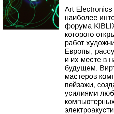
Art Electronic
наиболее инт
форума KIBLIX
которого откр
работ художни
Европы, расс
и их месте в
будущем. Вир
мастеров ком
пейзажи, соз
усилиями люб
компьютерных
электроакуст