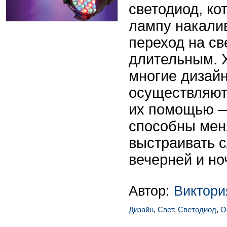
светодиод, ко
лампу накалив
переход на св
длительным. 
многие дизай
осуществляют
их помощью —
способны мен
выстраивать 
вечерней и но
Автор:
Виктор
Дизайн
,
Свет
,
Светодиод
,
О