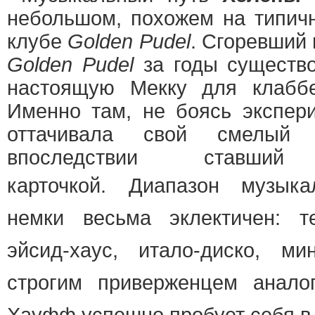
небольшом, похожем на типичн
клубе
Golden Pudel
. Сгоревший
Golden Pudel
за годы существо
настоящую Мекку для клаббе
Именно там, не боясь экспери
оттачивала свой смелый 
впоследствии ставши
карточкой.
Диапазон музыка
немки весьма эклектичен: т
эйсид-хаус, итало-диско, м
строгим приверженцем аналог