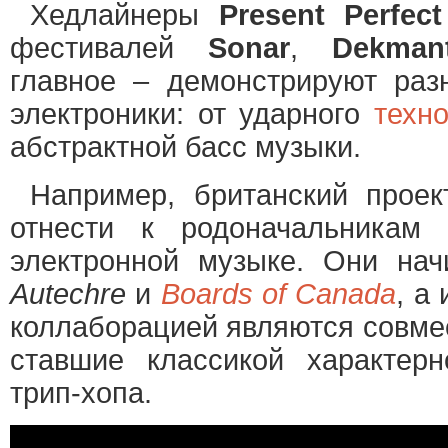
Хедлайнеры
Present Perfect
фестивалей
Sonar
,
Dekmant
главное – демонстрируют раз
электроники: от ударного
техн
абстрактной басс музыки.
Например, британский прое
отнести к родоначальникам
электронной музыке. Они на
Autechre
и
Boards of Canada
, а
коллаборацией являются совме
ставшие классикой характер
трип-хопа.