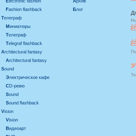
electronic fashion
Архив
Fashion flashback
Блог
Д
телеграф
Ре
миниатюры
телеграф
Telegraf flashback
architectural fantasy
По
architectural fantasy
sound
Те
электрическое кафе
CD-ревю
sound
Sound flashback
vision
vision
видеоарт