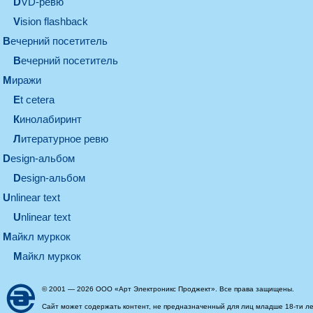
DVD-ревю
Vision flashback
вечерний посетитель
вечерний посетитель
миражи
et cetera
кинолабиринт
литературное ревю
design-альбом
design-альбом
unlinear text
Unlinear text
майкл муркок
майкл муркок
© 2001 — 2026 ООО «Арт Электроникс Проджект». Все права защищены.
Сайт может содержать контент, не предназначенный для лиц младше 18-ти ле