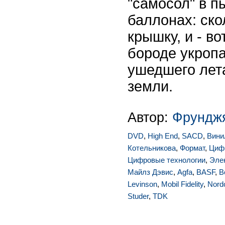
"самосол" в 
баллонах: ск
крышку, и - во
бороде укропа
ушедшего лета
земли.
Автор:
Фрунджя
DVD
,
High End
,
SACD
,
Вини
Котельникова
,
Формат
,
Цифр
Цифровые технологии
,
Эле
Майлз Дэвис
,
Agfa
,
BASF
,
B
Levinson
,
Mobil Fidelity
,
Nord
Studer
,
TDK