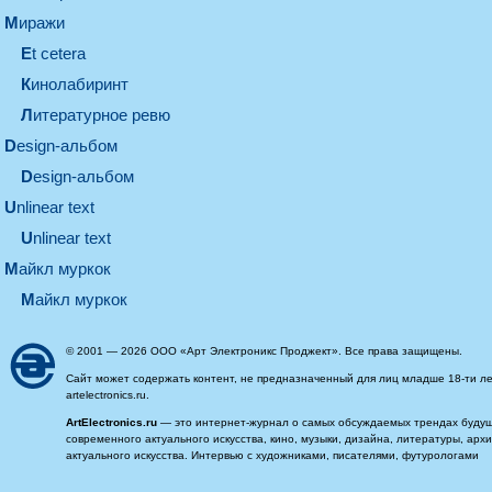
миражи
et cetera
кинолабиринт
литературное ревю
design-альбом
design-альбом
unlinear text
Unlinear text
майкл муркок
майкл муркок
© 2001 — 2026 ООО «Арт Электроникс Проджект». Все права защищены.
Сайт может содержать контент, не предназначенный для лиц младше 18-ти ле
artelectronics.ru.
ArtElectronics.ru
— это интернет-журнал о самых обсуждаемых трендах будущег
современного актуального искусства, кино, музыки, дизайна, литературы, ар
актуального искусства. Интервью с художниками, писателями, футурологами