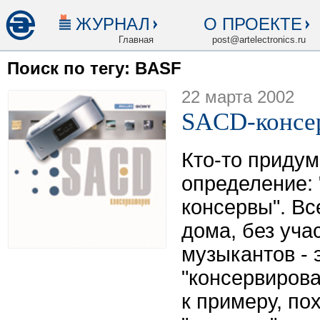
ЖУРНАЛ
О ПРОЕКТЕ
Главная
post@artelectronics.ru
Поиск по тегу: BASF
22 марта 2002
SACD-консе
Кто-то приду
определение:
консервы". Вс
дома, без уча
музыкантов - 
"консервирова
к примеру, по