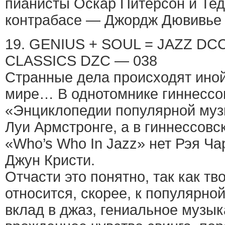
пианисты Оскар Питерсон и Тед
контрабасе — Джордж Дювивье 
19. GENIUS + SOUL = JAZZ D
CLASSICS DZC — 038
Странные дела происходят ино
мире… В однотомнике гиннессо
«Энциклопедии популярной музы
Луи Армстронге, а в гиннессовс
«Who’s Who In Jazz» нет Рэя Чар
Джун Кристи.
Отчасти это понятно, так как т
относится, скорее, к популярной
вклад в джаз, гениальное музык