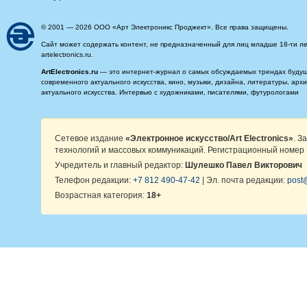
© 2001 — 2026 ООО «Арт Электроникс Проджект». Все права защищены.
Сайт может содержать контент, не предназначенный для лиц младше 18-ти ле
artelectronics.ru.
ArtElectronics.ru
— это интернет-журнал о самых обсуждаемых трендах будущег
современного актуального искусства, кино, музыки, дизайна, литературы, ар
актуального искусства. Интервью с художниками, писателями, футурологами
Сетевое издание
«Электронное искусство/Art Electronics»
. З
технологий и массовых коммуникаций. Регистрационный номер 
Учредитель и главный редактор:
Шулешко Павел Викторович
Телефон редакции:
+7 812 490-47-42
| Эл. почта редакции:
post@
Возрастная категория:
18+