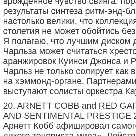
врожденное чувство свинга, по
результаты синтеза ритм-энд-б
настолько велики, что коллекци
столетия не может обойтись без
Я полагаю, что лучшим диском 
Чарльза может считаться хрес
аранжировок Куинси Джонса и Р
Чарльз не только солирует как в
на хэммонд-органе. Партнерами
выступают солисты оркестра Ка
20. ARNETT COBB and RED GA
AND SENTIMENTAL PRESTIGE 
Арнетт Кобб афишировал самого
дикого тенориста мира». Действи