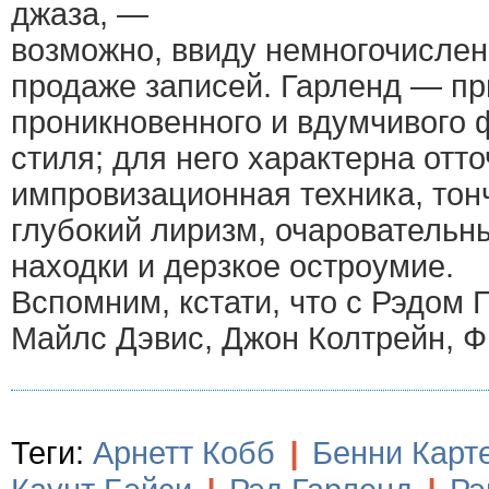
джаза, —
возможно, ввиду немногочисле
продаже записей. Гарленд — п
проникновенного и вдумчивого 
стиля; для него характерна отт
импровизационная техника, то
глубокий лиризм, очарователь
находки и дерзкое остроумие.
Вспомним, кстати, что с Рэдом 
Майлс Дэвис, Джон Колтрейн, 
Теги:
Арнетт Кобб
|
Бенни Карт