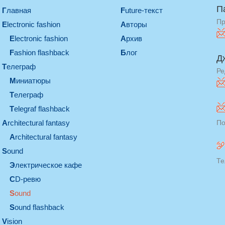
П
Главная
Future-текст
Пр
electronic fashion
Авторы
electronic fashion
Архив
Fashion flashback
Блог
Д
телеграф
Ре
миниатюры
телеграф
Telegraf flashback
architectural fantasy
По
architectural fantasy
sound
Те
электрическое кафе
CD-ревю
sound
Sound flashback
vision