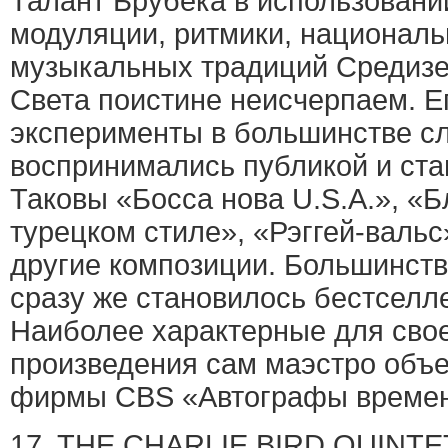
Талант Брубека в использовани
модуляции, ритмики, национал
музыкальных традиций Средизе
Света поистине неисчерпаем. 
эксперименты в большинстве сл
воспринимались публикой и ста
Таковы «Босса нова U.S.A.», «
турецком стиле», «Рэггей-вальс
другие композиции. Большинств
сразу же становилось бестселл
Наиболее характерные для свое
произведения сам маэстро объе
фирмы CBS «Автографы времен
17. THE CHARLIE BIRD QUINTE