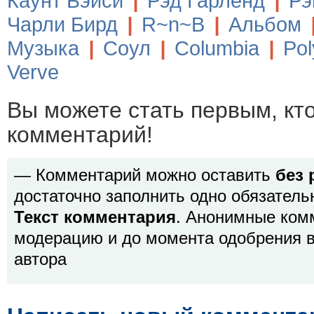
Каунт Бэйси
|
Рэд Гарленд
|
Рэ
Чарли Бирд
|
R~n~B
|
Альбом
Музыка
|
Соул
|
Columbia
|
Po
Verve
Вы можете стать первым, кт
комментарий!
— Комментарий можно оставить
без 
достаточно заполнить одно обязатель
Текст комментария
. Анонимные ком
модерацию и до момента одобрения в
автора