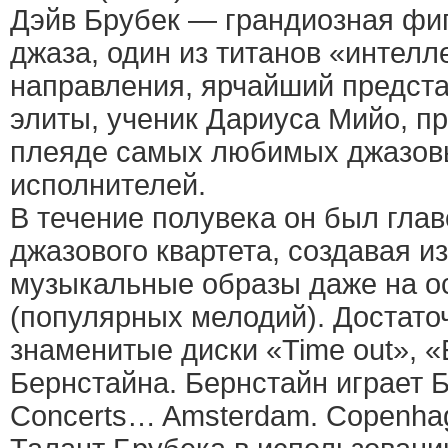
Дэйв Брубек — грандиозная фи
джаза, один из титанов «интелл
направления, ярчайший предст
элиты, ученик Дариуса Мийо, п
плеяде самых любимых джазовы
исполнителей.
В течение полувека он был гла
джазового квартета, создавая 
музыкальные образы даже на о
(популярных мелодий). Достато
знаменитые диски «Time out», «
Бернстайна. Бернстайн играет Б
Concerts… Amsterdam. Copenhage