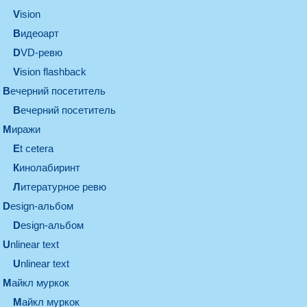
vision
видеоарт
DVD-ревю
Vision flashback
вечерний посетитель
вечерний посетитель
миражи
et cetera
кинолабиринт
литературное ревю
design-альбом
design-альбом
unlinear text
Unlinear text
майкл муркок
майкл муркок