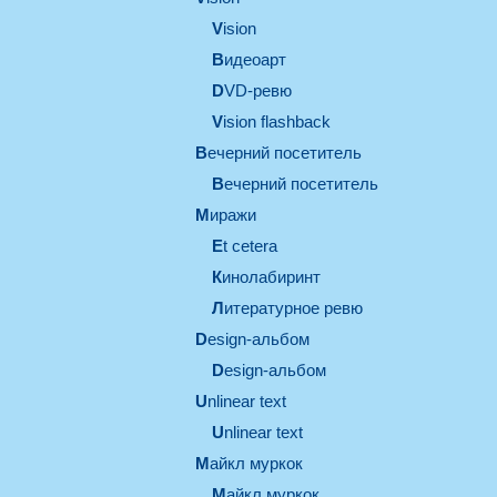
vision
видеоарт
DVD-ревю
Vision flashback
вечерний посетитель
вечерний посетитель
миражи
et cetera
кинолабиринт
литературное ревю
design-альбом
design-альбом
unlinear text
Unlinear text
майкл муркок
майкл муркок