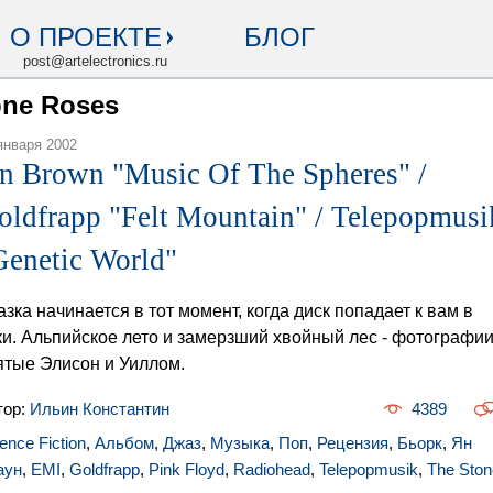
О ПРОЕКТЕ
БЛОГ
post@artelectronics.ru
one Roses
января 2002
an Brown "Music Of The Spheres" /
oldfrapp "Felt Mountain" / Telepopmusi
Genetic World"
азка начинается в тот момент, когда диск попадает к вам в
ки. Альпийское лето и замерзший хвойный лес - фотографии
ятые Элисон и Уиллом.
тор:
Ильин Константин
4389
ence Fiction
,
Альбом
,
Джаз
,
Музыка
,
Поп
,
Рецензия
,
Бьорк
,
Ян
аун
,
EMI
,
Goldfrapp
,
Pink Floyd
,
Radiohead
,
Telepopmusik
,
The Ston