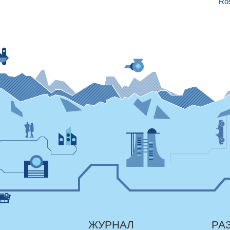
Ro
ЖУРНАЛ
РА