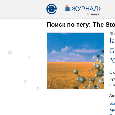
ЖУРНАЛ
Главная
Поиск по тегу: The St
25 
I
G
"
Ск
ру
сн
Ав
Sci
Бр