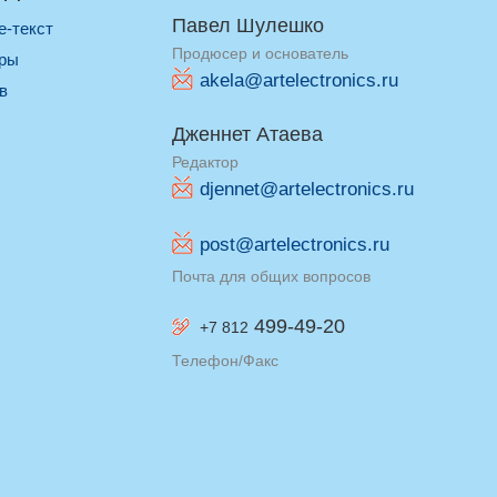
Павел Шулешко
re-текст
Продюсер и основатель
оры
akela@artelectronics.ru
ив
Дженнет Атаева
Редактор
djennet@artelectronics.ru
post@artelectronics.ru
Почта для общих вопросов
499-49-20
+7 812
Телефон/Факс