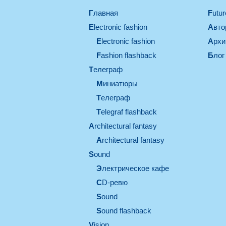
Главная
Futu
electronic fashion
Авт
electronic fashion
Арх
Fashion flashback
Блог
телеграф
миниатюры
телеграф
Telegraf flashback
architectural fantasy
architectural fantasy
sound
электрическое кафе
CD-ревю
sound
Sound flashback
vision