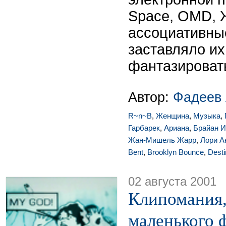
Space, OMD, 
ассоциативны
заставляло их
фантазировать
Автор:
Фадеев 
R~n~B
,
Женщина
,
Музыка
,
Гарбарек
,
Ариана
,
Брайан И
Жан-Мишель Жарр
,
Лори А
Bent
,
Brooklyn Bounce
,
Desti
02 августа 2001
Клипомания,
маленького 