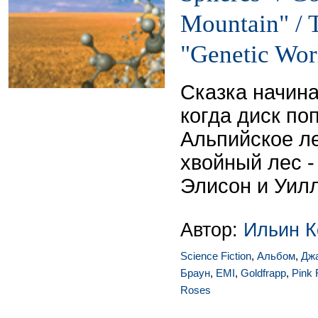
Mountain" / 
"Genetic Wor
Сказка начина
когда диск поп
Альпийское л
хвойный лес -
Элисон и Уил
Автор:
Ильин К
Science Fiction
,
Альбом
,
Дж
Браун
,
EMI
,
Goldfrapp
,
Pink 
Roses