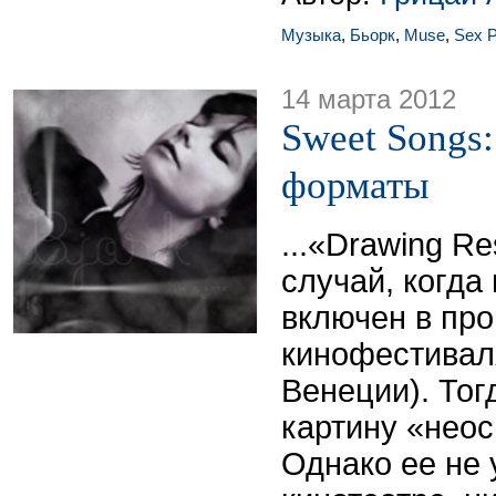
Музыка
,
Бьорк
,
Muse
,
Sex P
14 марта 2012
Sweet Songs
форматы
...«Drawing Re
случай, когда
включен в пр
кинофестиваля
Венеции). Тог
картину «нео
Однако ее не 