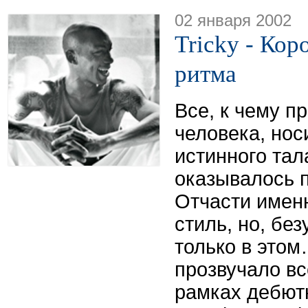
02 января 2002
Tricky - Кор
ритма
Все, к чему п
человека, нос
истинного тал
оказывалось 
Отчасти именн
стиль, но, бе
только в это
прозвучало все
рамках дебют