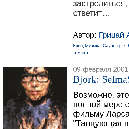
застрелитьс
ответит…
Автор:
Грицай 
Кино
,
Музыка
,
Саунд-трэк
,
темноте
09 февраля 2001
Bjork: Selm
Возможно, это
полной мере 
фильму Ларса
"Танцующая в 