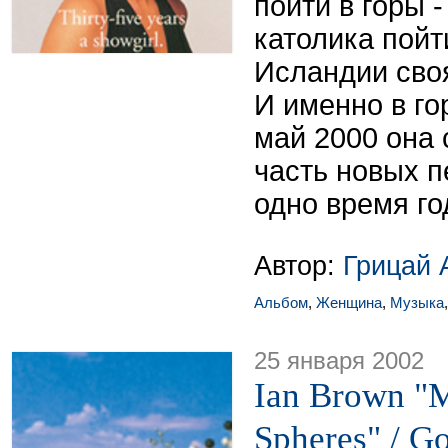
пойти в горы -
католика пойт
Исландии своя
И именно в го
май 2000 она
часть новых п
одно время го
Автор:
Грицай 
Альбом
,
Женщина
,
Музыка
25 января 2002
Ian Brown "
Spheres" / Go