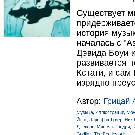
Существует мн
придерживаетс
история музы
началась с "A
Дэвида Боуи и
развивается 
Кстати, и сам
изрядно преус
Автор:
Грицай 
Музыка
,
Иллюстрация
,
Мон
Йорк
,
Ларс фон Триер
,
Ник 
Джексон
,
Мишель Гондри
,
Б
Gorillaz
,
The Beatles
,
Air