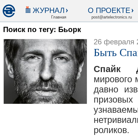
ЖУРНАЛ
О ПРОЕКТЕ
Главная
post@artelectronics.ru
Поиск по тегу: Бьорк
26 февраля 
Быть Сп
Спайк 
мирового 
давно изв
призов
узнаваемы
нетриви
роликов