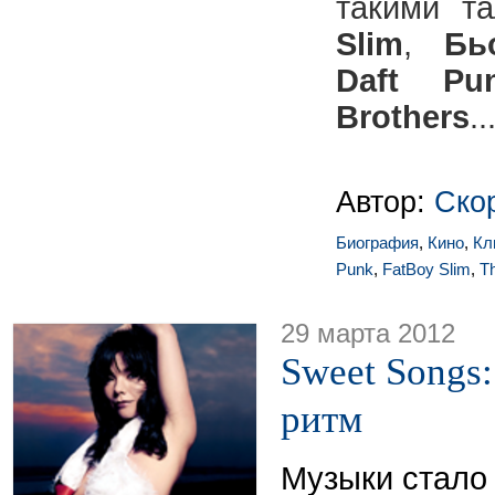
такими т
Slim
,
Бь
Daft Pu
Brothers
..
Автор:
Ско
Биография
,
Кино
,
Кл
Punk
,
FatBoy Slim
,
T
29 марта 2012
Sweet Songs:
ритм
Музыки стало 