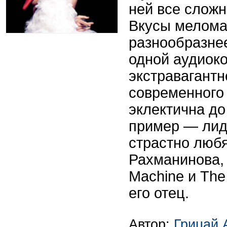
ней все сложн
Вкусы меломан
разнообразнее
одной аудиок
экстравагантн
современного
эклектична д
пример — лид
страстно люб
Рахманинова, 
Machine и The
его отец.
Автор:
Грицай 