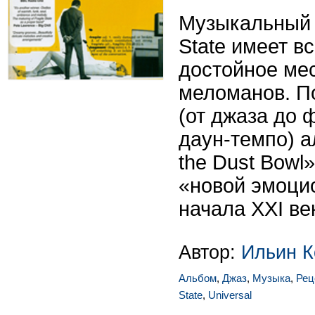
Музыкальный ш
State имеет в
достойное мес
меломанов. П
(от джаза до 
даун-темпо) а
the Dust Bowl
«новой эмоци
начала XXI ве
Автор:
Ильин К
Альбом
,
Джаз
,
Музыка
,
Рец
State
,
Universal