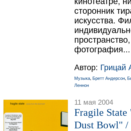
кинотеатре, н
сторонник ти
искусства. Фи
индивидуальн
пространство,
фотография...
Автор:
Грицай 
Музыка
,
Бретт Андерсон
,
Б
Леннон
11 мая 2004
Fragile State
Dust Bowl" /