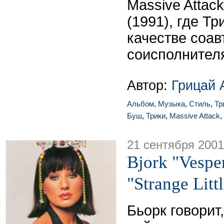
Massive Attac
(1991), где Тр
качестве соав
соисполнител
Автор:
Грицай 
Альбом
,
Музыка
,
Стиль
,
Тр
Буш
,
Трики
,
Massive Attack
,
21 сентября 2001
Bjork "Vesper
"Strange Littl
Бьорк говорит