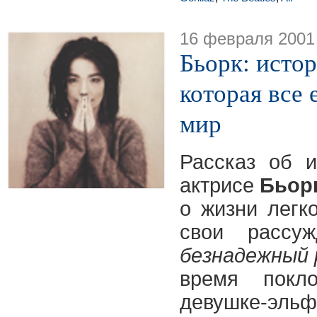
16 февраля 2001
Бьорк: истор
которая все 
мир
Рассказ об 
актрисе
Бьор
о жизни легк
свои рассу
безнадежный
время покл
девушке-эль