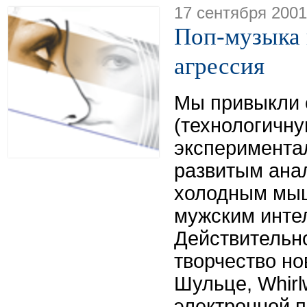
17 сентября 2001
Поп-музыка 
агрессия
Мы привыкли 
(технологичну
эксперимента
развитым ана
холодным мыш
мужским инте
Действительно
творчество но
Шульце, Whirl
электронной п