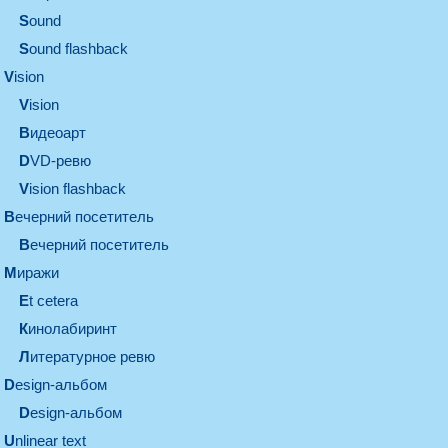
sound
Sound flashback
vision
vision
видеоарт
DVD-ревю
Vision flashback
вечерний посетитель
вечерний посетитель
миражи
et cetera
кинолабиринт
литературное ревю
design-альбом
design-альбом
unlinear text