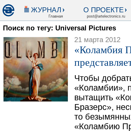
ЖУРНАЛ
О ПРОЕКТЕ
Главная
post@artelectronics.ru
Поиск по тегу: Universal Pictures
21 марта 2012
«Коламбия П
представля
Чтобы добрать
«Коламбии», 
вытащить «Ко
Бразерс», нес
то безымянны
«Коламбию Пр