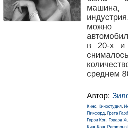
машина,
индустри
можно
автомоби
в 20-х и
снимал
количес
среднем 80
Автор:
Зил
Кино
,
Киностудия
,
И
Пикфорд
,
Грета Гар
Гарри Кон
,
Говард Х
Кинг-Конг
,
Paramount 