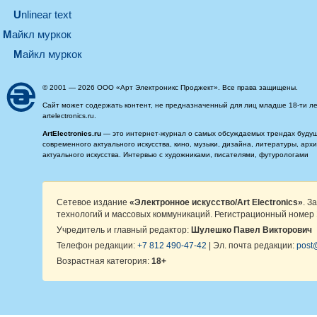
Unlinear text
майкл муркок
майкл муркок
© 2001 — 2026 ООО «Арт Электроникс Проджект». Все права защищены.
Сайт может содержать контент, не предназначенный для лиц младше 18-ти ле
artelectronics.ru.
ArtElectronics.ru
— это интернет-журнал о самых обсуждаемых трендах будущег
современного актуального искусства, кино, музыки, дизайна, литературы, ар
актуального искусства. Интервью с художниками, писателями, футурологами
Сетевое издание
«Электронное искусство/Art Electronics»
. З
технологий и массовых коммуникаций. Регистрационный номер 
Учредитель и главный редактор:
Шулешко Павел Викторович
Телефон редакции:
+7 812 490-47-42
| Эл. почта редакции:
post@
Возрастная категория:
18+