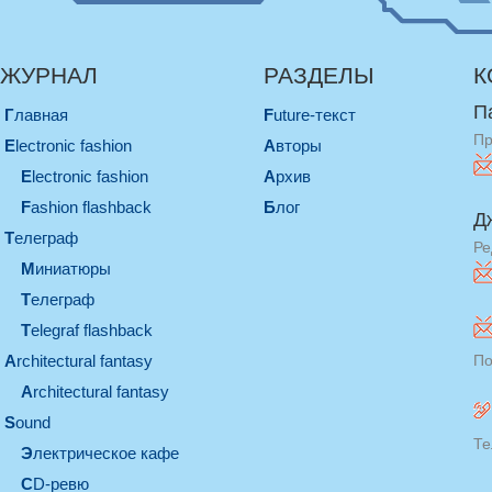
ЖУРНАЛ
РАЗДЕЛЫ
К
П
Главная
Future-текст
Пр
electronic fashion
Авторы
electronic fashion
Архив
Fashion flashback
Блог
Д
телеграф
Ре
миниатюры
телеграф
Telegraf flashback
architectural fantasy
По
architectural fantasy
sound
Те
электрическое кафе
CD-ревю