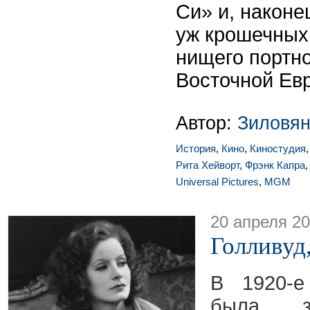
Си» и, наконе
уж крошечных
нищего портно
Восточной Ев
Автор:
Зиловян
История
,
Кино
,
Киностудия
Рита Хейворт
,
Фрэнк Капра
Universal Pictures
,
MGM
20 апреля 2
Голливуд,
В 1920-е
была з