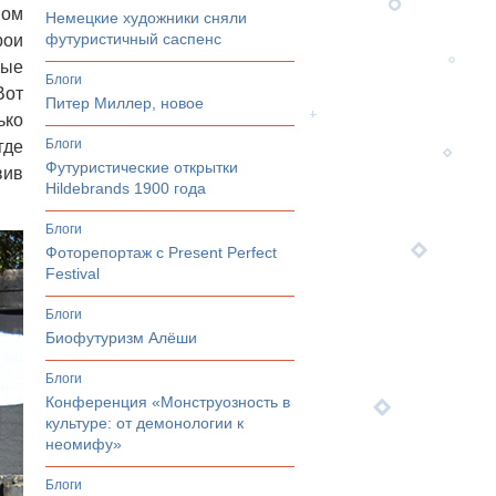
ном
Немецкие художники сняли
футуристичный саспенс
рои
вые
Блоги
Вот
Питер Миллер, новое
ько
Блоги
где
Футуристические открытки
вив
Hildebrands 1900 года
Блоги
Фоторепортаж с Present Perfect
Festival
Блоги
Биофутуризм Алёши
Блоги
Конференция «Монструозность в
культуре: от демонологии к
неомифу»
Блоги