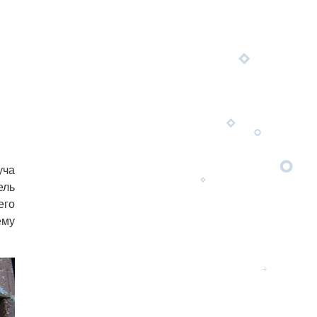
уча
ель
его
ему