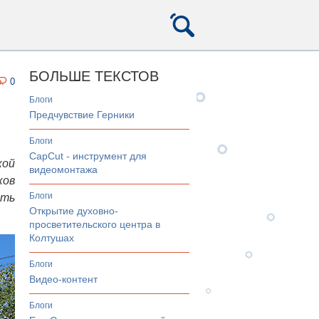
БОЛЬШЕ ТЕКСТОВ
0
Блоги
Предчувствие Герники
Блоги
CapCut - инструмент для
кой
видеомонтажа
ков
Блоги
ыть
Открытие духовно-
просветительского центра в
Колтушах
Блоги
Видео-контент
Блоги