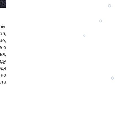
ой
.
ал,
ые,
е о
ья,
иду
едя
 но
ета