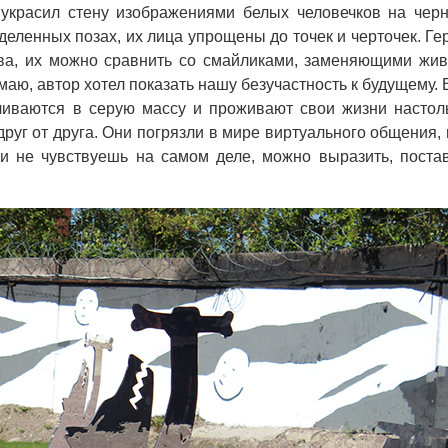
 украсил стену изображениями белых человечков на чер
деленных позах, их лица упрощены до точек и черточек. Ге
ва, их можно сравнить со смайликами, заменяющими жи
маю, автор хотел показать нашу безучастность к будущему. 
ливаются в серую массу и проживают свои жизни настол
друг от друга. Они погрязли в мире виртуального общения, 
и не чувствуешь на самом деле, можно выразить, поста