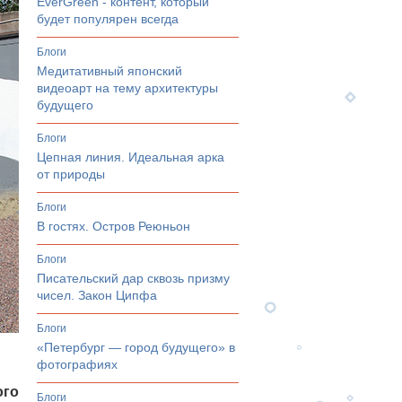
EverGreen - контент, который
будет популярен всегда
Блоги
Медитативный японский
видеоарт на тему архитектуры
будущего
Блоги
Цепная линия. Идеальная арка
от природы
Блоги
В гостях. Остров Реюньон
Блоги
Писательский дар сквозь призму
чисел. Закон Ципфа
Блоги
«Петербург — город будущего» в
фотографиях
ого
Блоги