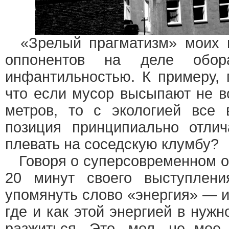
«Зрелый прагматизм» моих н
оппонентов на деле обора
инфантильностью. К примеру, 
что если мусор высыпают не в
метров, то с экологией все 
позиция принципиально отлич
плевать на соседскую клумбу?
Говоря о суперсовременном об
20 минут своего выступлен
упомянуть слово «энергия» — и 
где и как этой энергией в нуж
разжиться. Это, мол, не мое