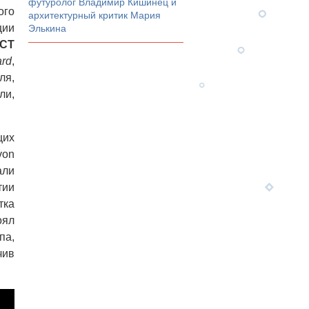
футуролог Владимир Кишинец и
ого
архитектурный критик Мария
ции
Элькина
CT
ard
,
ля,
ли,
щих
von
али
тии
тка
оял
па,
чив