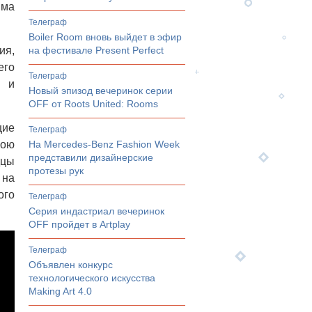
мма
телеграф
Boiler Room вновь выйдет в эфир
ия,
на фестивале Present Perfect
его
телеграф
ы и
Новый эпизод вечеринок серии
OFF от Roots United: Rooms
щие
телеграф
вою
На Mercedes-Benz Fashion Week
представили дизайнерские
дцы
протезы рук
 на
ого
телеграф
Серия индастриал вечеринок
OFF пройдет в Artplay
телеграф
Объявлен конкурс
технологического искусства
Making Art 4.0