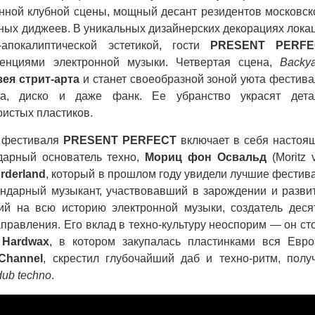
ной клубной сцены, мощный десант резидентов московск
ных диджеев. В уникальных дизайнерских декорациях лока
-апокалиптической эстетикой, гости
PRESENT PERFE
енциями электронной музыки. Четвертая сцена,
Backy
зея стрит-арта
и станет своеобразной зоной уюта фестива
ика, диско и даже фанк. Ее убранство украсят дета
оистых пластиков.
а фестиваля
PRESENT PERFECT
включает в себя настоя
ндарный основатель техно,
Мориц фон Освальд
(Moritz 
rderland
, который в прошлом году увидели лучшие фестив
ндарный музыкант, участвовавший в зарождении и разви
ий на всю историю электронной музыки, создатель деся
аправления. Его вклад в техно-культуру неоспорим — он ст
а
Hardwax
, в котором закупалась пластинками вся Евро
Channel
, скрестил глубочайший даб и техно-ритм, полу
dub techno
.