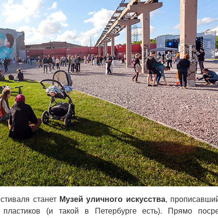
естиваля станет
Музей уличного искусства
, прописавши
 пластиков (и такой в Петербурге есть). Прямо поср