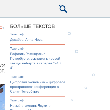
БОЛЬШЕ ТЕКСТОВ
0
телеграф
Декабрь, Anna Nova
телеграф
Рафаэль Розендаль в
Петербурге: выставка мировой
звезды net-арта в галерее "24 Х
ург
4"
CT
.
телеграф
Цифровая экономика – цифровое
пространство: конференция в
Санкт-Петербурге
телеграф
Новый стимпанк Ясухито