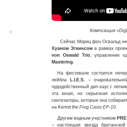
Композиция «Digit
Сейчас Мориц фон Освальд не с
Хуаном Эткинсом
в рамках прое
von Oswald Trio
, управление о
Mastering
.
На фестивале состоится петер
лейбла
L.I.E.S.
– очаровательн
чудодейственный дип-хаус с легки
эта юная, но серьезная исполн
синтезаторы, которые она собирает 
на
Kermit the Frog Casio EP-10
.
Другим видным участником
PRE
– настоящая звезда британско