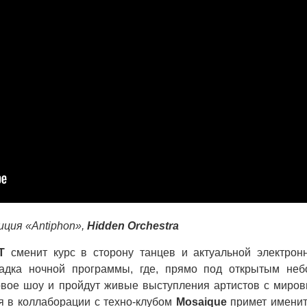
иция «Antiphon»,
Hidden Orchestra
T
сменит курс в сторону танцев и актуальной электрон
дка ночной программы, где, прямо под открытым неб
овое шоу и пройдут живые выступления артистов с миро
ая в коллаборации с техно-клубом
Mosaique
примет имени