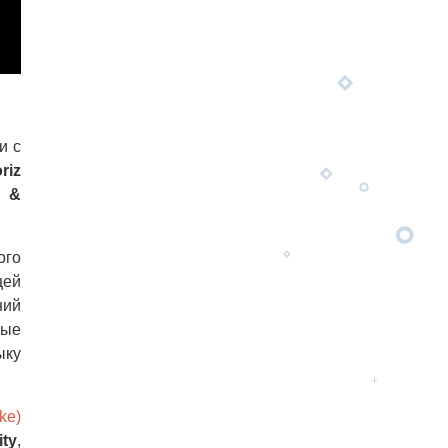
и с
riz
s &
ого
щей
ний
вые
ыку
ke)
ty
,