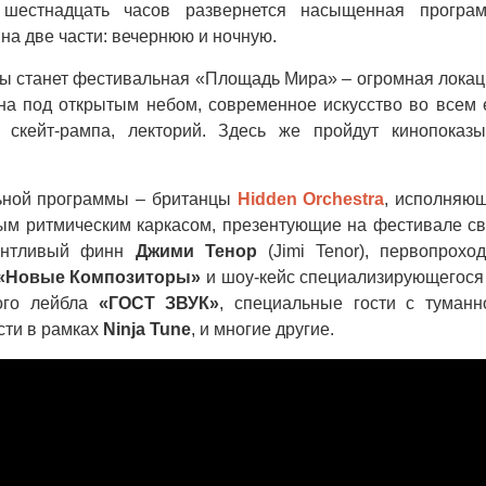
 шестнадцать часов развернется насыщенная програ
 на две части: вечернюю и ночную.
ы станет фестивальная «Площадь Мира» – огромная локац
ена под открытым небом, современное искусство во всем 
и, скейт-рампа, лекторий. Здесь же пройдут кинопоказ
ьной программы – британцы
Hidden Orchestra
, исполняю
ым ритмическим каркасом, презентующие на фестивале с
лантливый финн
Джими Тенор
(Jimi Tenor), первопрохо
«Новые Композиторы»
и шоу-кейс специализирующегося
кого лейбла
«ГОСТ ЗВУК»
, специальные гости с туманн
сти в рамках
Ninja Tune
, и многие другие.