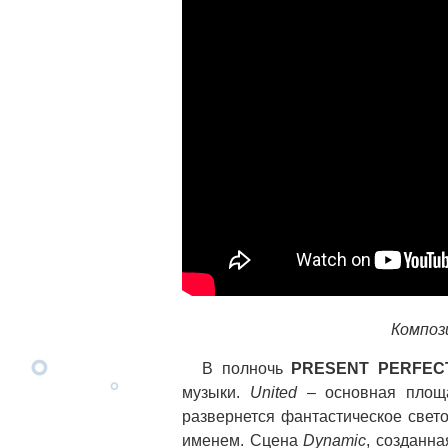
Композ
В полночь
PRESENT PERFEC
музыки.
United
– основная площа
развернется фантастическое свет
именем. Сцена
Dynamic
, созданн