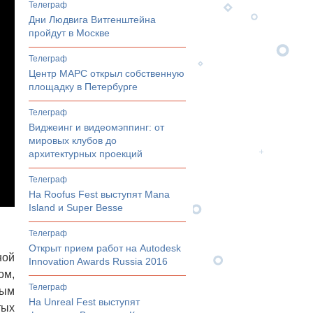
телеграф
Дни Людвига Витгенштейна
пройдут в Москве
телеграф
Центр МАРС открыл собственную
площадку в Петербурге
телеграф
Виджеинг и видеомэппинг: от
мировых клубов до
архитектурных проекций
телеграф
На Roofus Fest выступят Mana
Island и Super Besse
телеграф
Открыт прием работ на Autodesk
ной
Innovation Awards Russia 2016
ом,
телеграф
вым
На Unreal Fest выступят
тых