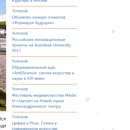
Юдагавы в Москве
телеграф
Объявлен конкурс плакатов
«Формируя будущее»
телеграф
Российские инновационные
проекты на Autodesk University
2017
телеграф
Образовательный курс
«Art&Science: синтез искусства и
науки в XXI веке»
телеграф
Фестиваль медиаискусства Media
In стартует на Новой сцене
Александринского театра
телеграф
йся
Цифра и Роза. Готика в
еди
современном искусстве