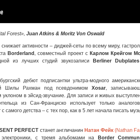
al Forest»,
Juan Atkins & Moritz Von Oswald
нижает активности – диджей-сеты по всему миру, гастрол
кта
Borderland
, совместный проект с
Карлом Крейгом Mo
дной из лучших студий звукозаписи
Berliner Dubplate
бургский дебют подписантки ультра-модного американск
ой Шилы Рахман под псевдонимом
Xosar
, записываю
м уклоном в эйсид-звучание. Для записи и живых выступле
ительца из Сан-Франциско использует только аналого
с самого детства – с тех пор, как в 5 лет начала писать муз
SENT PERFECT
станет англичанин
Натан Фейк
(Nathan Fa
й электроники, с тремя альбомами на
Border Communi