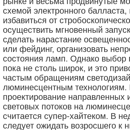
рынке и весьма продвинутые мо
схемой электронного балласта
избавиться от стробоскопическ
осуществить мгновенный запуск
сделать нарастание освещенно
или фейдинг, организовать неп
состояния ламп. Однако выбор
пока не столь широк, и это при
частым обращениям светодиза
люминесцентным технологиям. 
проектирование направленных 
световых потоков на люминесц
считается супер-хайтеком. В н
следует ожидать возросшего к н