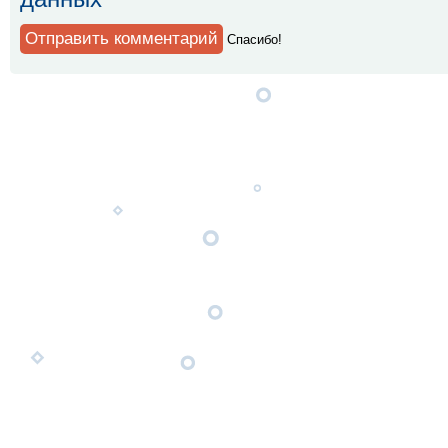
Спaсибо!