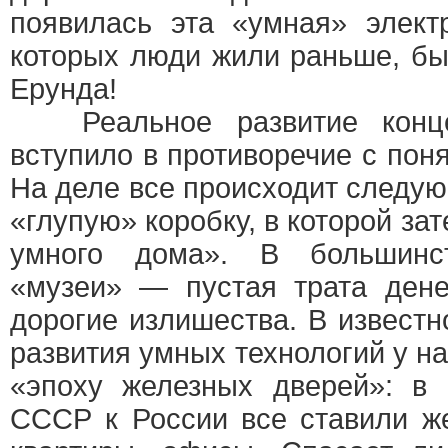
появилась эта «умная» элект
которых люди жили раньше, б
Ерунда!
Реальное развитие конце
вступило в противоречие с пон
На деле все происходит следу
«глупую» коробку, в которой за
умного дома». В большинс
«музеи» — пустая трата дене
дорогие излишества. В извест
развития умных технологий у н
«эпоху железных дверей»: в 
СССР к России все ставили ж