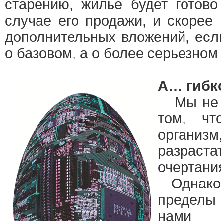
старению, жилье будет готово
случае его продажи, и скорее
дополнительных вложений, есл
о базовом, а о более серьезном
А… гибк
Мы не о
том, чт
орга
разрас
очертани
Однако е
пределы
нами н