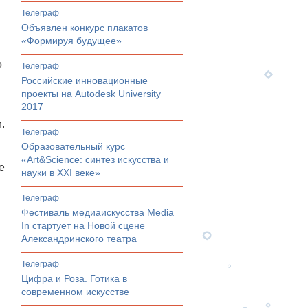
телеграф
Объявлен конкурс плакатов
«Формируя будущее»
о
телеграф
Российские инновационные
проекты на Autodesk University
2017
.
телеграф
Образовательный курс
«Art&Science: синтез искусства и
е
науки в XXI веке»
телеграф
Фестиваль медиаискусства Media
In стартует на Новой сцене
Александринского театра
телеграф
Цифра и Роза. Готика в
современном искусстве