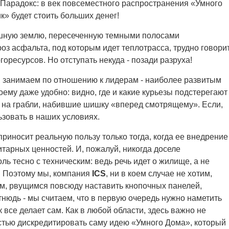
 Парадокс: в век повсеместного распространения «Умного
» будет стоить больших денег!
ешную землю, пересеченную темными полосами
з асфальта, под которым идет теплотрасса, трудно говори
оресурсов. Но отступать некуда - позади разруха!
ы занимаем по отношению к лидерам - наиболее развитым
оему даже удобно: видно, где и какие курьезы подстерегают
ь на грабли, набившие шишку «вперед смотрящему». Если,
ьзовать в наших условиях.
приносит реальную пользу только тогда, когда ее внедрение
тарных ценностей. И, пожалуй, никогда доселе
ль тесно с техническим: ведь речь идет о жилище, а не
. Поэтому мы, компания
ICS
, ни в коем случае не хотим,
ам, рвущимся повсюду наставить кнопочных панелей,
нюдь - мы считаем, что в первую очередь нужно наметить
 все делает сам. Как в любой области, здесь важно не
стью дискредитировать саму идею «Умного Дома», который