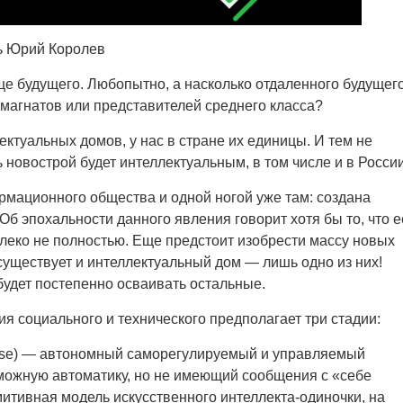
ь Юрий Королев
е будущего. Любопытно, а насколько отдаленного будущег
магнатов или представителей среднего класса?
ктуальных домов, у нас в стране их единицы. И тем не
ь новострой будет интеллектуальным, в том числе и в России
мационного общества и одной ногой уже там: создана
б эпохальности данного явления говорит хотя бы то, что е
леко не полностью. Еще предстоит изобрести массу новых
существует и интеллектуальный дом — лишь одно из них!
будет постепенно осваивать остальные.
я социального и технического предполагает три стадии:
ouse) — автономный саморегулируемый и управляемый
можную автоматику, но не имеющий сообщения с «себе
итивная модель искусственного интеллекта-одиночки, на