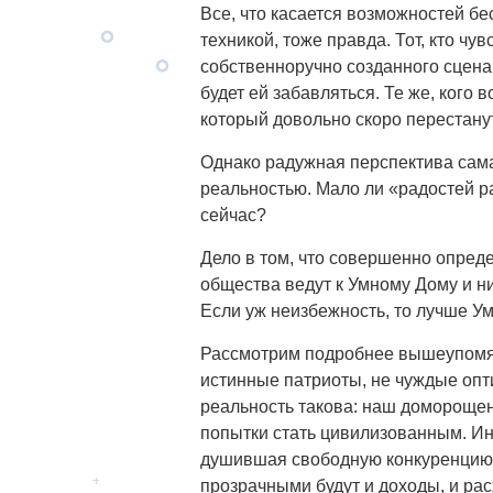
Все, что касается возможностей 
техникой, тоже правда. Тот, кто чув
собственноручно созданного сцена
будет ей забавляться. Те же, кого 
который довольно скоро перестанут
Однако радужная перспектива сама п
реальностью. Мало ли «радостей ра
сейчас?
Дело в том, что совершенно опред
общества ведут к Умному Дому и ни
Если уж неизбежность, то лучше У
Рассмотрим подробнее вышеупомян
истинные патриоты, не чуждые опт
реальность такова: наш домороще
попытки стать цивилизованным. И
душившая свободную конкуренцию, 
прозрачными будут и доходы, и ра