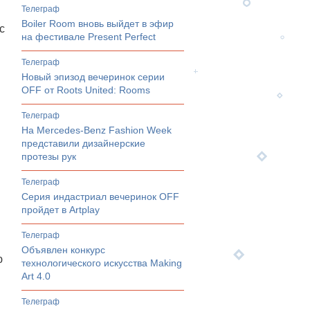
телеграф
Boiler Room вновь выйдет в эфир
с
на фестивале Present Perfect
телеграф
Новый эпизод вечеринок серии
OFF от Roots United: Rooms
телеграф
На Mercedes-Benz Fashion Week
представили дизайнерские
протезы рук
телеграф
Серия индастриал вечеринок OFF
пройдет в Artplay
телеграф
.
Объявлен конкурс
ю
технологического искусства Making
Art 4.0
телеграф