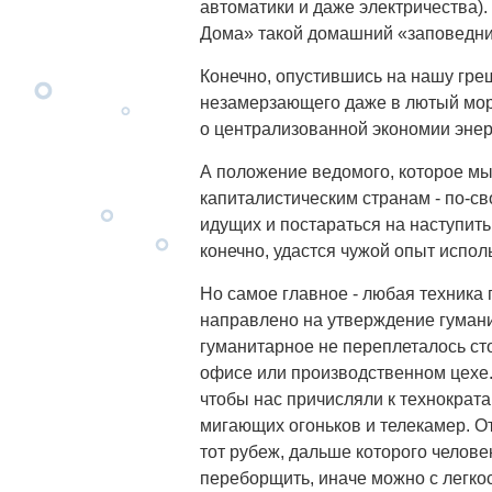
автоматики и даже электричества).
Дома» такой домашний «заповедник
Конечно, опустившись на нашу гр
незамерзающего даже в лютый моро
о централизованной экономии энерг
А положение ведомого, которое м
капиталистическим странам - по-св
идущих и постараться на наступит
конечно, удастся чужой опыт испол
Но самое главное - любая техника 
направлено на утверждение гумани
гуманитарное не переплеталось сто
офисе или производственном цехе
чтобы нас причисляли к технократ
мигающих огоньков и телекамер. От
тот рубеж, дальше которого человек
переборщить, иначе можно с легко