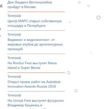
Дни Людвига Витгенштейна
ед
пройдут в Москве
телеграф
Центр МАРС открыл собственную
площадку в Петербурге
о
,
телеграф
Виджеинг и видеомэппинг: от
мировых клубов до архитектурных
проекций
телеграф
На Roofus Fest выступят Mana
Island и Super Besse
телеграф
Открыт прием работ на Autodesk
Innovation Awards Russia 2016
телеграф
На Unreal Fest выступят футуролог
Владимир Кишинец и