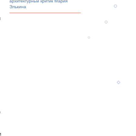
архитектурный критик Мария
Элькина
и
е
и