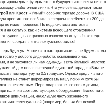
квартирном доме фундамент его будущего интеллекта ничего
разводку слаботочной линии. Что уже сейчас делают такие
трой
или
Крост
. «Умный» особняк гораздо дороже. В США
для престижного особняка в среднем колеблется от 200 до
е не имеет пределов. Но ведь система ипотеки в
я и на богатых, как и система всеобщего страхования
т от чудовищных страховых взносов за «глупый» коттедж,
ожения средств в интеллектуальное жилье!
еперь будет ум. Многих это настораживает: а не будем ли мы
 в гостях у доброго дяди-робота, осыпающего нас
и, и не захочется ли нам однажды взять большой молоток 
ужливый дом после очередной идиотской тирады: «Вам не
сить температуру на 0,5 градуса». Однако вряд ли этого
теллект не станет деформировать нашу психику хотя бы
солютно незаметным. Переговариваться со своим домом,
 при наличии соответствующего оборудования. Более того,
злишков цивилизации, небольшую часть жизненного
 антиинтеллектуальной (например, банька без всякой