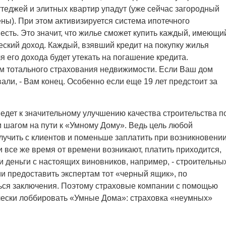
теджей и элитных квартир упадут (уже сейчас загородный
ены). При этом активизируется система ипотечного
 есть. Это значит, что жилье сможет купить каждый, имеющи
еский доход. Каждый, взявший кредит на покупку жилья
я его дохода будет утекать на погашение кредита.
м тотального страхования недвижимости. Если Ваш дом
овали, - Вам конец. Особенно если еще 19 лет предстоит за
едет к значительному улучшению качества строительства п
 шагом на пути к «Умному Дому». Ведь цель любой
лучить с клиентов и поменьше заплатить при возникновени
и все же время от времени возникают, платить приходится,
и деньги с настоящих виновников, например, - строительны
и предоставить экспертам тот «черный ящик», по
ься заключения. Поэтому страховые компании с помощью
чески лоббировать «Умные Дома»: страховка «неумных»