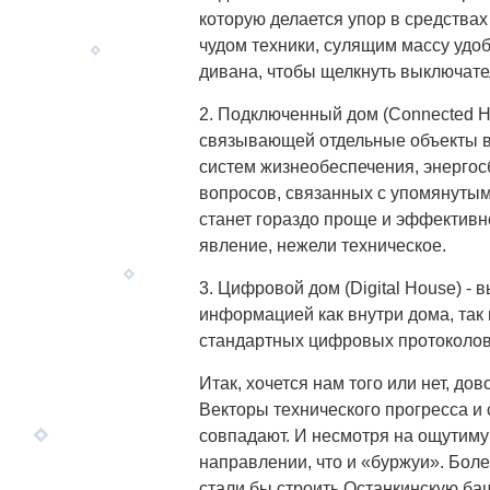
которую делается упор в средства
чудом техники, сулящим массу удоб
дивана, чтобы щелкнуть выключате
2. Подключенный дом (Connected Ho
связывающей отдельные объекты в 
систем жизнеобеспечения, энергос
вопросов, связанных с упомянутыми
станет гораздо проще и эффективн
явление, нежели техническое.
3. Цифровой дом (Digital House) 
информацией как внутри дома, так 
стандартных цифровых протоколов
Итак, хочется нам того или нет, д
Векторы технического прогресса и
совпадают. И несмотря на ощутиму
направлении, что и «буржуи». Боле
стали бы строить Останкинскую б