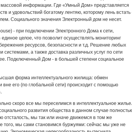
х массовой информации. Где «Умный Дом» представляется
ств и удовольствий богатому лентяю, которому лень встать 
лем. Социального значения Электронный дом не несет.
use) - при подключении Электронного Дома к сети,
единое целое, что позволит осуществлять мониторинг
бережения ресурсов, безопасности и т.д. Решение любых
 системами, а также доставка различных услуг по сети
ее. Подключенный Дом - в большей степени социальное
- высшая форма интеллектуального жилища: обмен
и вне его (по глобальной сети) происходит с помощью
.
овольно скоро все мы переселимся в интеллектуальное жилье
 социального развития общества в данном случае полность
ю отсталость, мы так или иначе движемся в том же
е того, мы сами становимся буржуями: сейчас мы уже не
ашню. Экономическая целесообразность вытеснила