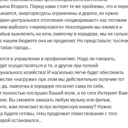
ича Второго. Перед нами стоят те же проблемы, что и пер
вается, энергоресурсы ограничены и дороги, их нужно
тареи центрального отопления «поджаривают» нас погожим
нием майского «черемухового» похолодания мы ежимся и
абыв выключить на ночь лампочку в коридоре, мы не сильн
 нашем бюджете она не проделает. Но представьте: тысячи
табах города...
ся в управлении и профилактике. Надо ли говорить,
ет осуществляться и то, и другое при полной
нального хозяйства! И насколько легче будет обеспечить
честве «нагрузки» при этом мы действительно получим тот
 да, лампочка в коридоре погаснет сама по себе,
 полностью послушен Вашей воле, а по сети Интернет Вам
твия. Вы сможете заказать любую музыку или фильм,
ите, вам почитают вслух интересную книжку? Нужно
да будете готовы, чтец продолжит повествование с того
торой остановился...