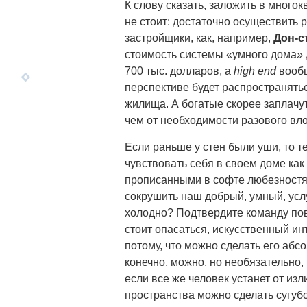
К слову сказать, заложить в много
не стоит: достаточно осуществить 
застройщики, как, например,
Дон-с
стоимость системы «умного дома» 
700 тыс. долларов, а
high end
вообщ
перспективе будет распространятьс
жилища. А богатые скорее заплачу
чем от необходимости разового вл
Если раньше у стен были уши, то т
чувствовать себя в своем доме как
прописанными в софте любезностям
сокрушить наш добрый, умный, усл
холодно? Подтвердите команду повы
стоит опасаться, искусственный ин
потому, что можно сделать его аб
конечно, можно, но необязательно,
если все же человек устанет от и
пространства можно сделать сугубо