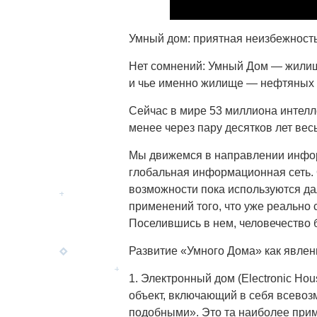
Умный дом: приятная неизбежност
Нет сомнений: Умный Дом — жилищ
и чье именно жилище — нефтяных 
Сейчас в мире 53 миллиона интелле
менее через пару десятков лет вес
Мы движемся в направлении инфор
глобальная информационная сеть. О
возможности пока используются да
применений того, что уже реально 
Поселившись в нем, человечество 
Развитие «Умного Дома» как явлени
1. Электронный дом (Electronic H
объект, включающий в себя всевоз
подобными». Это та наиболее прим