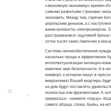
«экономную экономику» времен Иль
самыми развитыми странами: оказы
экономить. Между тем, горячие ба
апрельским деньком, а с наступле
жжем киловатты электроэнергии. З
расстраиваемся: ощутимой бреши в
сотни тысяч таких лампочек в масш
Системы жизнеобеспечения нуждают
насколько проще и эффективнее буд
интеллектуализации жилищно-комму
комплекс мер безопасности. А в ка
комфорт, о котором пишут в прессе:
микроклимат Вашей квартиры будет
на дом будут поставлять удовольс
полностью или фрагментами. А хот
прерваться - нажмите «паузу». Ког
самого абзаца, слова, буквы, на ко