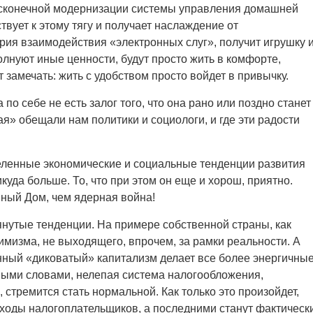
бесконечной модернизации системы управления домашней
ствует к этому тягу и получает наслаждение от
рия взаимодействия «электронных слуг», получит игрушку 
волнуют иные ценности, будут просто жить в комфорте,
 замечать: жить с удобством просто войдет в привычку.
о себе не есть залог того, что она рано или поздно станет
я» обещали нам политики и социологи, и где эти радости
еленные экономические и социальные тенденции развития
куда больше. То, что при этом он еще и хорош, приятно.
мный Дом, чем ядерная война!
утые тенденции. На примере собственной страны, как
имизма, не выходящего, впрочем, за рамки реальности. А
нный «диковатый» капитализм делает все более энергичны
ными словами, нелепая система налогообложения,
стремится стать нормальной. Как только это произойдет,
сходы налогоплательщиков, а последними станут фактическ