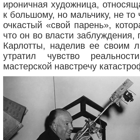
ироничная художница, относяща
к большому, но мальчику, не то
очкастый «свой парень», котор
что он во власти заблуждения,
Карлотты, наделив ее своим л
утратил чувство реальност
мастерской навстречу катастро