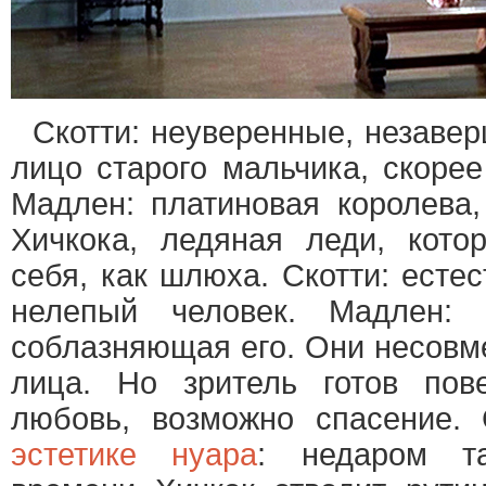
Скотти: неуверенные, незаве
лицо старого мальчика, скорее
Мадлен: платиновая королева
Хичкока, ледяная леди, кото
себя, как шлюха. Скотти: есте
нелепый человек. Мадлен: а
соблазняющая его. Они несовме
лица. Но зритель готов пов
любовь, возможно спасение. 
эстетике нуара
: недаром та