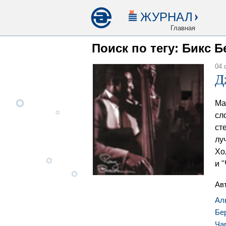
ЖУРНАЛ
Главная
Поиск по тегу: Бикс 
04 
Д
Ма
сл
ст
лу
Хо
и 
Ав
Ал
Бе
Ча