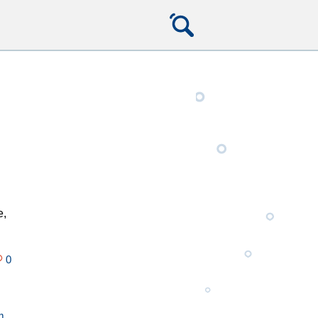
е,
0
m
,