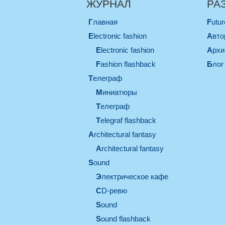
ЖУРНАЛ
РА
Главная
Futu
electronic fashion
Авт
electronic fashion
Арх
Fashion flashback
Блог
телеграф
миниатюры
телеграф
Telegraf flashback
architectural fantasy
architectural fantasy
sound
электрическое кафе
CD-ревю
sound
Sound flashback