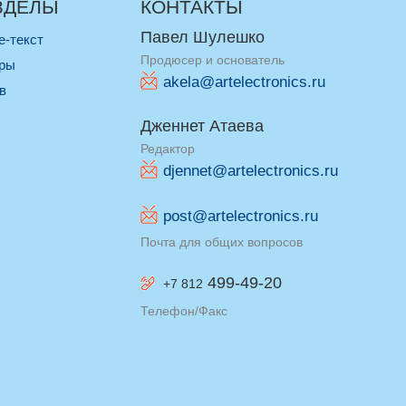
ЗДЕЛЫ
КОНТАКТЫ
Павел Шулешко
re-текст
Продюсер и основатель
оры
akela@artelectronics.ru
ив
Дженнет Атаева
Редактор
djennet@artelectronics.ru
post@artelectronics.ru
Почта для общих вопросов
499-49-20
+7 812
Телефон/Факс