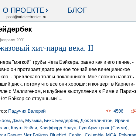
О ПРОЕКТЕ
БЛОГ
post@artelectronics.ru
Бейдербек
февраля 2001
жазовый хит-парад века. II
нера "мягкой" трубы Чета Бэйкера, равно как и его пение, -
овно он протирает драгоценное тончайшее венецианское
екло, - привлекало толпы поклонников. Мне сложно назвать
чший диск, потому что все они хороши: и концерт в Карнеги-
лле с Маллигеном, и клубные выступления в Риме и Париж
"Чет Бэйкер со струнными"...
тор:
Падучих Валерий
4596
ьбом
,
Джаз
,
Музыка
,
Бикс Бейдербек
,
Дюк Эллингтон
,
Ирвинг
рлин
,
Каунт Бэйси
,
Клиффорд Браун
,
Луи Армстронг (Сэчмо)
,
рли Барнет
,
Чет Бэйкер
,
Bluebird
,
Capitol
,
Columbia
,
MCA
,
Polygra