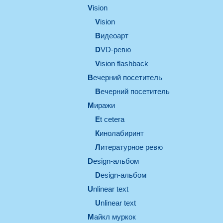
vision
vision
видеоарт
DVD-ревю
Vision flashback
вечерний посетитель
вечерний посетитель
миражи
et cetera
кинолабиринт
литературное ревю
design-альбом
design-альбом
unlinear text
Unlinear text
майкл муркок