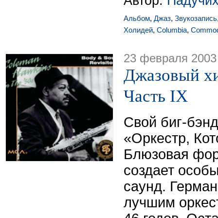
Автор:
Падучих
Альбом
,
Джаз
,
Звукозапись
Холидей
,
Columbia
,
Commod
23 февраля 2003
Джазовый хи
Часть IX
Свой биг-бэнд
«Оркестр, Кот
Блюзовая фор
создает особ
саунд. Герман
лучшим оркес