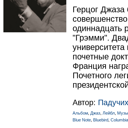
Герцог Джаза
совершенство
одиннадцать 
"Грэмми". Два
университета
почетные докт
Франция нагр
Почетного лег
президентско
Автор:
Падучих
Альбом
,
Джаз
,
Лейбл
,
Музы
Blue Note
,
Bluebird
,
Columbi