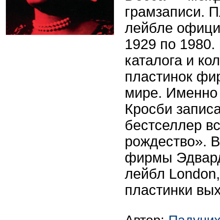
грамзаписи. П
лейбле офици
1929 по 1980.
каталога и к
пластинок фи
мире. Именно 
Кросби запис
бестселлер в
рождество». В
фирмы Эдвард
лейбл London,
пластинки вых