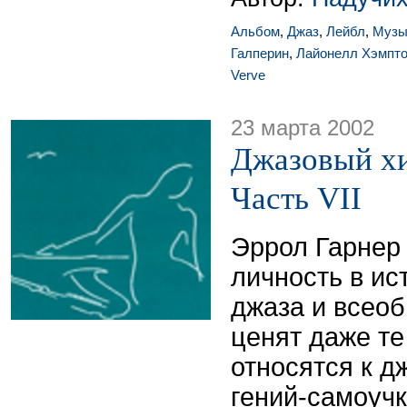
Альбом
,
Джаз
,
Лейбл
,
Музы
Галперин
,
Лайонелл Хэмпт
Verve
23 марта 2002
Джазовый хи
Часть VII
Эррол Гарнер 
личность в ис
джаза и всео
ценят даже т
относятся к д
гений-самоучк