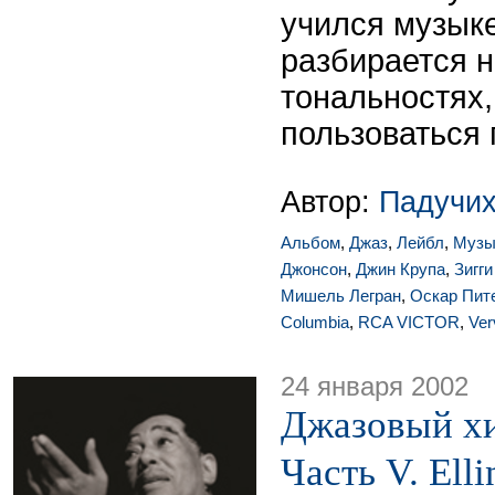
учился музыке
разбирается н
тональностях,
пользоваться
Автор:
Падучих
Альбом
,
Джаз
,
Лейбл
,
Музы
Джонсон
,
Джин Крупа
,
Зигг
Мишель Легран
,
Оскар Пит
Columbia
,
RCA VICTOR
,
Ver
24 января 2002
Джазовый хи
Часть V. Elli