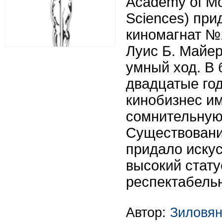
Academy of Mot
Sciences) при
киномагнат №
Луис Б. Майер
умный ход. В 
двадцатые го
кинобизнес и
сомнительную
Существовани
придало искус
высокий стату
респектабельн
Автор:
Зиловян