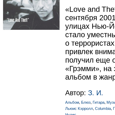
«Love and The
сентября 2001
улицах Нью-Й
стало уместны
о террористах
привлек внима
получил еще 
«Грэмми», на 
альбом в жан
Автор:
З. И.
Альбом
,
Блюз
,
Гитара
,
Муз
Льюис Кэрролл
,
Columbia
,
Чудес