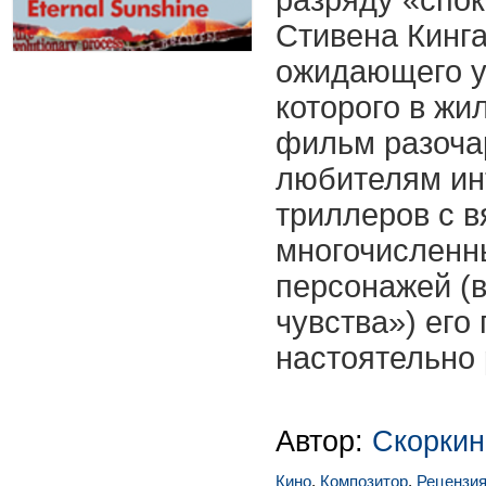
разряду «спо
Стивена Кинга
ожидающего у
которого в жи
фильм разочар
любителям ин
триллеров с 
многочисленн
персонажей (
чувства») его
настоятельно
Автор:
Скоркин
Кино
,
Композитор
,
Рецензи