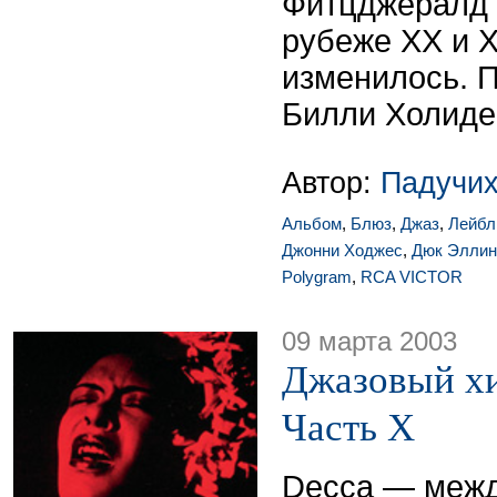
Фитцджералд 
рубеже XX и X
изменилось. 
Билли Холидей
Автор:
Падучих
Альбом
,
Блюз
,
Джаз
,
Лейбл
Джонни Ходжес
,
Дюк Эллин
Polygram
,
RCA VICTOR
09 марта 2003
Джазовый хи
Часть X
Decca — меж