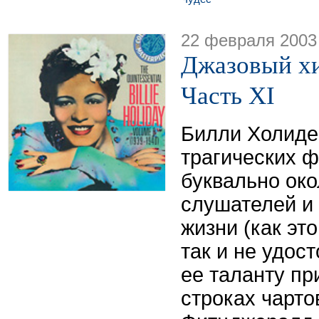
22 февраля 2003
Джазовый хи
Часть XI
Билли Холиде
трагических ф
буквально ок
слушателей и 
жизни (как эт
так и не удос
ее таланту пр
строках чарто