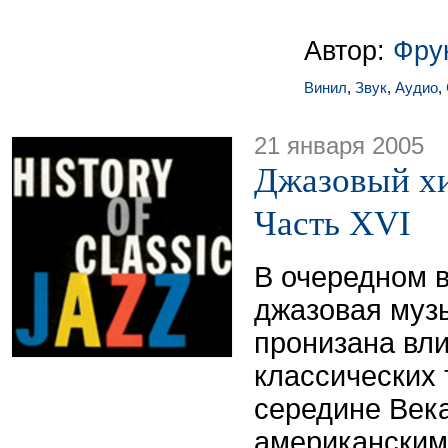
Автор:
Фру
Винил
,
Звук
,
Аудио
,
21 января 2005
Джазовый хи
Часть XVI
В очередном 
джазовая муз
пронизана вл
классических 
середине Век
американским