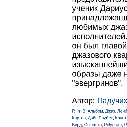
ученик Дариу
принадлежащи
любимых джаз
исполнителей.
он был главой
джазового ква
изысканнейш
образы даже 
"эвергринов".
Автор:
Падучих
R~n~B
,
Альбом
,
Джаз
,
Лей
Картер
,
Дэйв Брубек
,
Каунт
Бирд
,
Columbia
,
Polygram
,
P