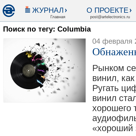
ЖУРНАЛ
О ПРОЕКТЕ
Главная
post@artelectronics.ru
Поиск по тегу: Columbia
04 февраля 
Обнажен
Рынком се
винил, как
Ругать ци
винил ста
хорошего т
аудиофилы
«хороший 