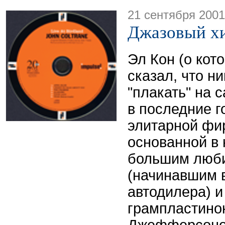
21 сентября 2001
Джазовый хи
Эл Кон (о кото
сказал, что н
"плакать" на с
в последние г
элитарной фи
основанной в н
большим люб
(начинавшим в
автодилера) 
грампластино