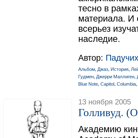
тесно в рамка
материала. И
всерьез изуча
наследие.
Автор:
Падучих
Альбом
,
Джаз
,
История
,
Ле
Гудмен
,
Джерри Маллиген
,
Blue Note
,
Capitol
,
Columbia
13 ноября 2005
Голливуд. (
Академию кино