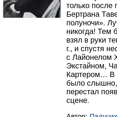
только после
Бертрана Тав
полуночи». Лу
никогда! Тем 
взял в руки т
г., и спустя н
с Лайонелом 
Экстайном, Ч
Картером… В 5
было слышно,
перестал поя
сцене.
Автор:
Падучих