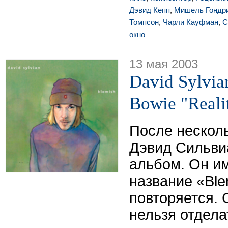
Дэвид Кепп
,
Мишель Гондр
Томпсон
,
Чарли Кауфман
,
C
окно
13 мая 2003
David Sylvia
Bowie "Reali
После несколь
Дэвид Сильви
альбом. Он и
название «Ble
повторяется. 
нельзя отдела