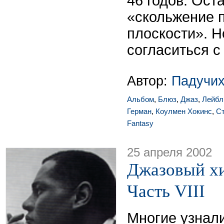
46 годов. Ост
«скольжение 
плоскости». Н
согласиться с
Автор:
Падучих
Альбом
,
Блюз
,
Джаз
,
Лейбл
Герман
,
Коулмен Хокинс
,
Ст
Fantasy
25 апреля 2002
Джазовый хи
Часть VIII
Многие узнали