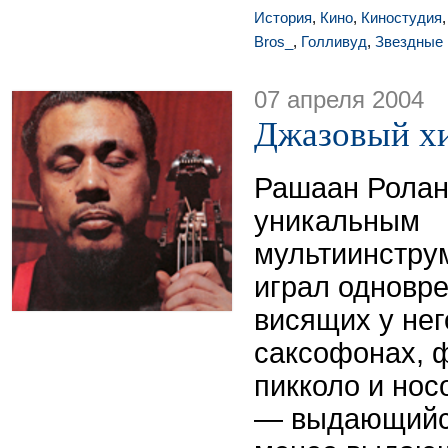
История
,
Кино
,
Киностудия
Bros_
,
Голливуд
,
Звездные
07 апреля 2004
Джазовый хи
Рашаан Ролан
уникальным
мультиинстру
играл одновре
висящих у нег
саксофонах, ф
пикколо и нос
— выдающийся