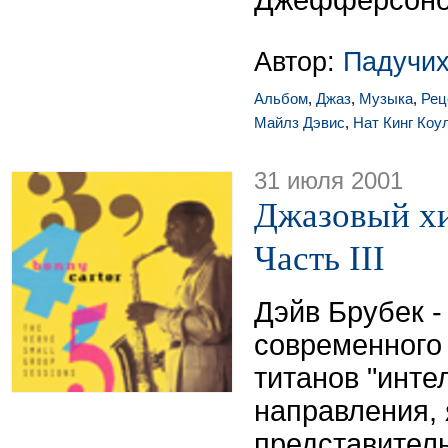
Джефферсоно
Автор:
Падучих
Альбом
,
Джаз
,
Музыка
,
Рец
Майлз Дэвис
,
Нат Кинг Коу
31 июля 2001
Джазовый хи
Часть III
Дэйв Брубек -
современного 
титанов "инте
направления,
представител