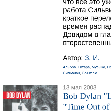
что все это у
работа Сильви
краткое перел
времен распад
Дэвидом в гла
второстепенн
Автор:
З. И.
Альбом
,
Гитара
,
Музыка
,
П
Сильвиан
,
Columbia
13 мая 2003
Bob Dylan "L
"Time Out of