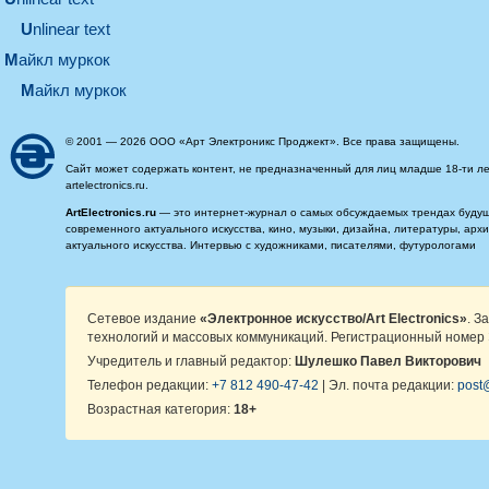
Unlinear text
майкл муркок
майкл муркок
© 2001 — 2026 ООО «Арт Электроникс Проджект». Все права защищены.
Сайт может содержать контент, не предназначенный для лиц младше 18-ти ле
artelectronics.ru.
ArtElectronics.ru
— это интернет-журнал о самых обсуждаемых трендах будущег
современного актуального искусства, кино, музыки, дизайна, литературы, ар
актуального искусства. Интервью с художниками, писателями, футурологами
Сетевое издание
«Электронное искусство/Art Electronics»
. З
технологий и массовых коммуникаций. Регистрационный номер 
Учредитель и главный редактор:
Шулешко Павел Викторович
Телефон редакции:
+7 812 490-47-42
| Эл. почта редакции:
post@
Возрастная категория:
18+