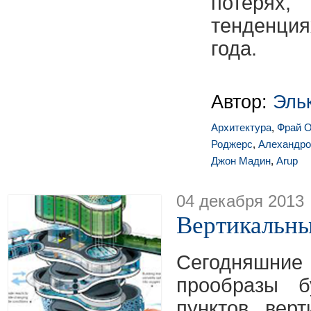
потерях
тенденци
года.
Автор:
Эль
Архитектура
,
Фрай О
Роджерс
,
Алехандро
Джон Мадин
,
Arup
04 декабря 2013
Вертикальны
Сегодняшние
прообразы б
пунктов, вер