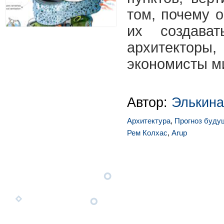
том, почему 
их создава
архитекто
экономисты м
Автор:
Элькина
Архитектура
,
Прогноз буду
Рем Колхас
,
Arup