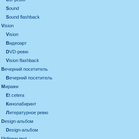
sound
Sound flashback
vision
vision
видеоарт
DVD-ревю
Vision flashback
вечерний посетитель
вечерний посетитель
миражи
et cetera
кинолабиринт
литературное ревю
design-альбом
design-альбом
unlinear text