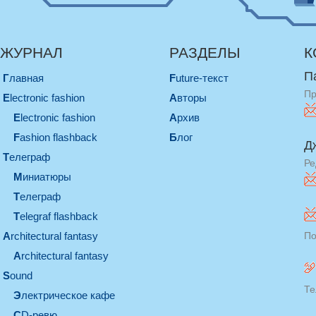
ЖУРНАЛ
РАЗДЕЛЫ
К
П
Главная
Future-текст
Пр
electronic fashion
Авторы
electronic fashion
Архив
Fashion flashback
Блог
Д
телеграф
Ре
миниатюры
телеграф
Telegraf flashback
architectural fantasy
По
architectural fantasy
sound
Те
электрическое кафе
CD-ревю