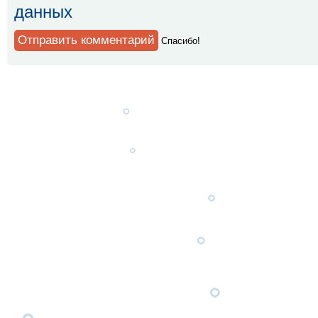
данных
Спaсибо!