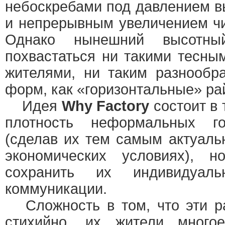
небоскребами под давлением в
и непрерывным увеличением чи
Однако нынешний высотн
похвастаться ни такими тесны
жителями, ни таким разнообр
форм, как «горизонтальные» ра
Идея
Why Factory
состоит в 
плотность неформальных го
(сделав их тем самым актуал
экономических условиях),
сохранить их индивидуаль
коммуникации.
Сложность в том, что эти р
стихийно, их жители много