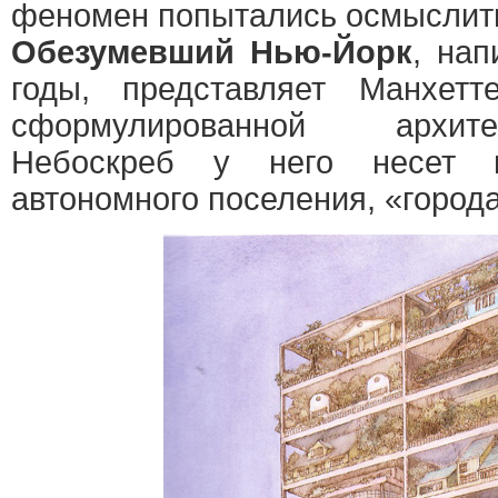
феномен попытались осмыслить
Обезумевший Нью-Йорк
, нап
годы, представляет Манхет
сформулированной архит
Небоскреб у него несет 
автономного поселения, «города