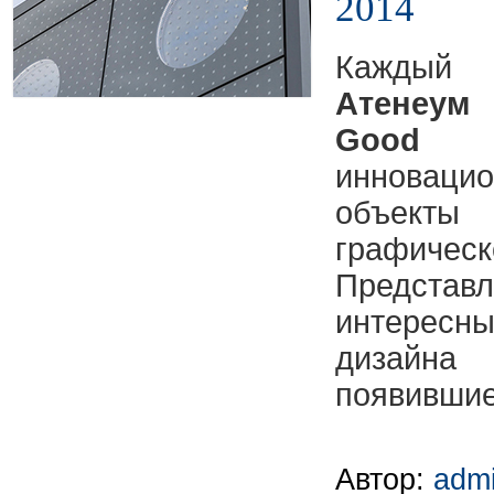
2014
Кажды
Атенеум
н
Good D
инноваци
объекты
графич
Предс
интересн
дизай
появившиес
Автор:
adm