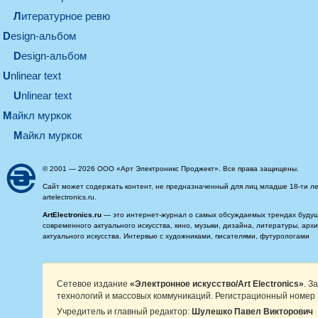
литературное ревю
design-альбом
design-альбом
unlinear text
Unlinear text
майкл муркок
майкл муркок
© 2001 — 2026 ООО «Арт Электроникс Проджект». Все права защищены.
Сайт может содержать контент, не предназначенный для лиц младше 18-ти ле
artelectronics.ru.
ArtElectronics.ru
— это интернет-журнал о самых обсуждаемых трендах будущег
современного актуального искусства, кино, музыки, дизайна, литературы, ар
актуального искусства. Интервью с художниками, писателями, футурологами
Сетевое издание
«Электронное искусство/Art Electronics»
. З
технологий и массовых коммуникаций. Регистрационный номер 
Учредитель и главный редактор:
Шулешко Павел Викторович