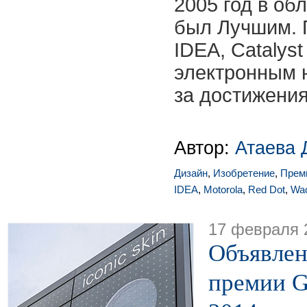
2005 год в об
был Лучшим. 
IDEA, Catalys
электронным 
за достижения
Автор:
Атаева 
Дизайн
,
Изобретение
,
Прем
IDEA
,
Motorola
,
Red Dot
,
Wa
17 февраля 
Объявлен
премии G