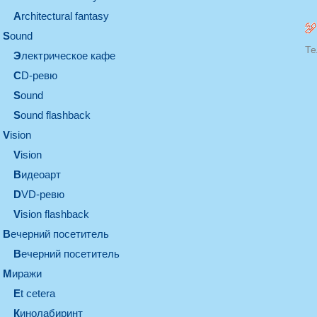
architectural fantasy
sound
Те
электрическое кафе
CD-ревю
sound
Sound flashback
vision
vision
видеоарт
DVD-ревю
Vision flashback
вечерний посетитель
вечерний посетитель
миражи
et cetera
кинолабиринт