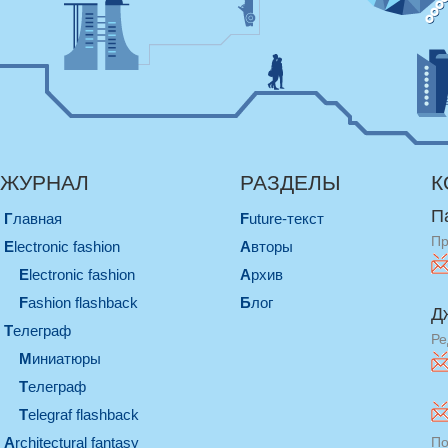
ЖУРНАЛ
РАЗДЕЛЫ
К
П
Главная
Future-текст
Пр
electronic fashion
Авторы
electronic fashion
Архив
Fashion flashback
Блог
Д
телеграф
Ре
миниатюры
телеграф
Telegraf flashback
architectural fantasy
По