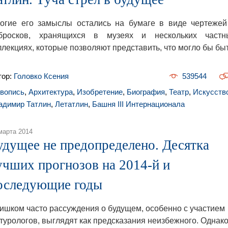
огие его замыслы остались на бумаге в виде чертежей
бросков, хранящихся в музеях и нескольких частн
ллекциях, которые позволяют представить, что могло бы быт
тор:
Головко Ксения
539544
вопись
,
Архитектура
,
Изобретение
,
Биография
,
Театр
,
Искусств
адимир Татлин
,
Летатлин
,
Башня III Интернационала
марта 2014
удущее не предопределено. Десятка
учших прогнозов на 2014-й и
оследующие годы
ишком часто рассуждения о будущем, особенно с участием
турологов, выглядят как предсказания неизбежного. Однак