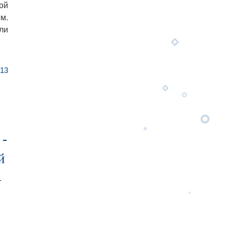
ой
м.
ли
13
 -
й
т