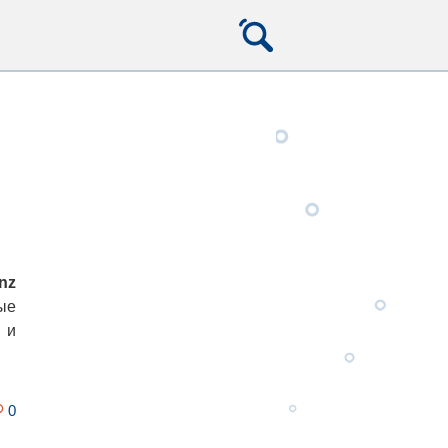
nz
ые
и
0