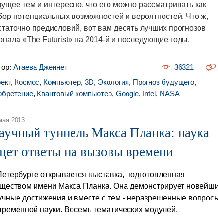
дущее тем и интересно, что его можно рассматривать как
бор потенциальных возможностей и вероятностей. Что ж,
статочно предисловий, вот вам десять лучших прогнозов
рнала «The Futurist» на 2014-й и последующие годы.
тор:
Атаева Дженнет
36321
ект
,
Космос
,
Компьютер
,
3D
,
Экология
,
Прогноз будущего
,
обретение
,
Квантовый компьютер
,
Google
,
Intel
,
NASA
мая 2013
аучный туннель Макса Планка: наука
щет ответы на вызовы времени
Петербурге открывается выставка, подготовленная
ществом имени Макса Планка. Она демонстрирует новейш
учные достижения и вместе с тем - неразрешенные вопрос
временной науки. Восемь тематических модулей,