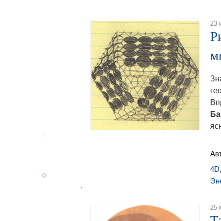
23 
Р
м
Зн
ге
Вп
Ба
ясн
Ав
4D
Эн
25 
Т