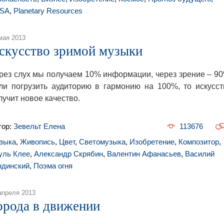
SA
,
Planetary Resources
мая 2013
скусство зримой музыки
рез слух мы получаем 10% информации, через зрение – 90
ли погрузить аудиторию в гармонию на 100%, то искусст
лучит новое качество.
тор:
Зевельт Елена
113676
зыка
,
Живопись
,
Цвет
,
Светомузыка
,
Изобретение
,
Композитор
,
уль Клее
,
Александр Скрябин
,
Валентин Афанасьев
,
Василий
ндинский
,
Поэма огня
апреля 2013
орода в движении