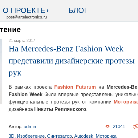
О ПРОЕКТЕ
БЛОГ
post@artelectronics.ru
етение
21 марта 2017
На Mercedes-Benz Fashion Week
представили дизайнерские протезы
рук
В рамках проекта
Fashion Futurum
на
Mercedes-Be
Fashion Week
были впервые представлены уникальн
функциональные протезы рук от компании
Моторика
дизайнера
Никиты Реплянского
.
Автор:
admin
21041
3D
,
Изобретение
,
Синтезатор
,
Autodesk
,
Моторика