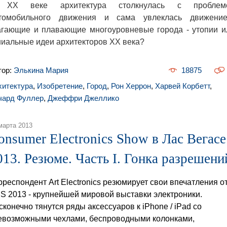
XX веке архитектура столкнулась с проблем
томобильного движения и сама увлеклась движение
гающие и плавающие многоуровневые города - утопии и
ниальные идеи архитекторов XX века?
тор:
Элькина Мария
18875
хитектура
,
Изобретение
,
Город
,
Рон Херрон
,
Харвей Корбетт
,
чард Фуллер
,
Джеффри Джеллико
марта 2013
onsumer Electronics Show в Лас Вегасе
013. Резюме. Часть I. Гонка разрешени
рреспондент Art Electronics резюмирует свои впечатления о
S 2013 - крупнейшей мировой выставки электроники.
сконечно тянутся ряды аксессуаров к iPhone / iPad со
евозможными чехлами, беспроводными колонками,