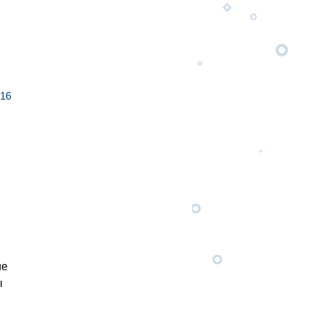
16
ие
ы