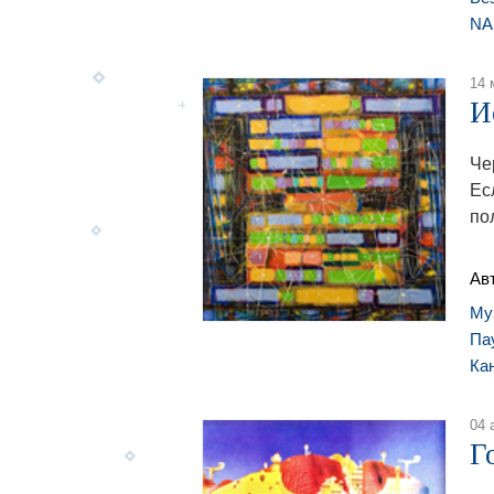
NA
14 
И
Че
Ес
по
Ав
Му
Па
Ка
04 
Г