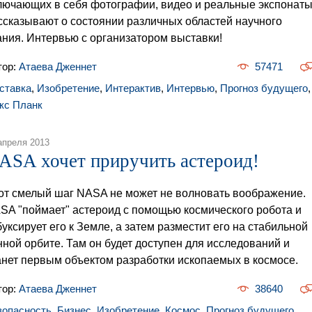
лючающих в себя фотографии, видео и реальные экспонаты
ссказывают о состоянии различных областей научного
ания. Интервью с организатором выставки!
тор:
Атаева Дженнет
57471
ставка
,
Изобретение
,
Интерактив
,
Интервью
,
Прогноз будущего
,
кс Планк
апреля 2013
ASA хочет приручить астероид!
от смелый шаг NASA не может не волновать воображение.
SA "поймает" астероид с помощью космического робота и
буксирует его к Земле, а затем разместит его на стабильной
нной орбите. Там он будет доступен для исследований и
анет первым объектом разработки ископаемых в космосе.
тор:
Атаева Дженнет
38640
зопасность
,
Бизнес
,
Изобретение
,
Космос
,
Прогноз будущего
,