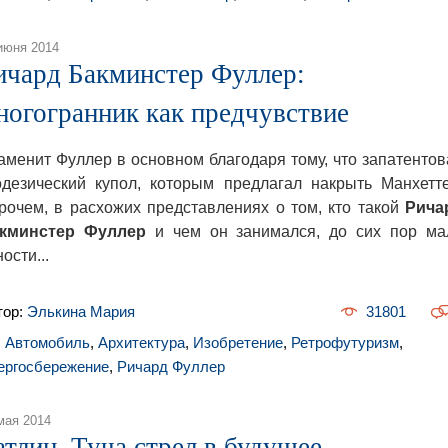
июня 2014
ичард Бакминстер Фуллер:
ногогранник как предчувствие
аменит Фуллер в основном благодаря тому, что запатентов
одезический купол, которым предлагал накрыть Манхетте
рочем, в расхожих представлениях о том, кто такой
Рича
кминстер Фуллер
и чем он занимался, до сих пор ма
ости...
тор:
Элькина Мария
31801
,
Автомобиль
,
Архитектура
,
Изобретение
,
Ретрофутуризм
,
ергосбережение
,
Ричард Фуллер
мая 2014
атлин. Туча стрел в будущее