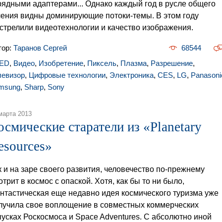
рядными адаптерами... Однако каждый год в русле общего
чения видны доминирующие потоки-темы. В этом году
стрелили видеотехнологии и качество изображения.
тор:
Таранов Сергей
68544
ED
,
Видео
,
Изобретение
,
Пиксель
,
Плазма
,
Разрешение
,
левизор
,
Цифровые технологии
,
Электроника
,
CES
,
LG
,
Panasoni
msung
,
Sharp
,
Sony
марта 2013
осмические старатели из «Planetary
esources»
к и на заре своего развития, человечество по-прежнему
отрит в космос с опаской. Хотя, как бы то ни было,
нтастическая еще недавно идея космического туризма уже
лучила свое воплощение в совместных коммерческих
пусках Роскосмоса и Space Adventures. С абсолютно иной