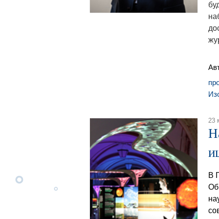
бу
на
до
жу
Ав
про
Из
23 
Н
и
В 
Об
на
со