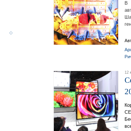
В 
ав
Ша
ге
Ав
Ар
Ри
12 
C
2
Ко
CE
Бе
вс