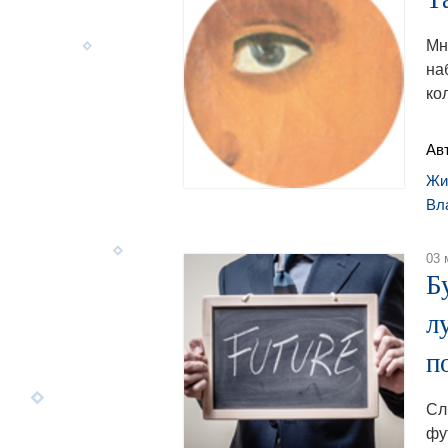
Мн
на
ко
Ав
Жи
Вл
03 
Б
л
п
Сл
фу