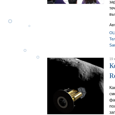
за
те
вы
Ав
OL
Те
Sa
19 
К
R
Ка
см
фа
по
за