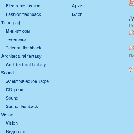
electronic fashion
Архив
Fashion flashback
Блог
Д
телеграф
Ре
миниатюры
телеграф
Telegraf flashback
architectural fantasy
По
architectural fantasy
sound
Те
электрическое кафе
CD-ревю
sound
Sound flashback
vision
vision
видеоарт