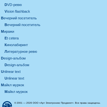
DVD-ревю
Vision flashback
вечерний посетитель
вечерний посетитель
миражи
et cetera
кинолабиринт
литературное ревю
design-альбом
design-альбом
unlinear text
Unlinear text
майкл муркок
майкл муркок
© 2001 — 2026 ООО «Арт Электроникс Проджект». Все права защищены.