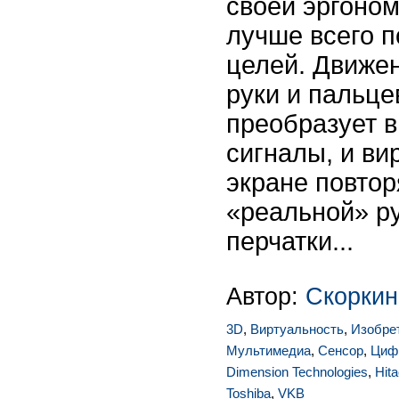
своей эргоном
лучше всего п
целей. Движе
руки и пальце
преобразует в
сигналы, и ви
экране повто
«реальной» р
перчатки...
Автор:
Скоркин
3D
,
Виртуальность
,
Изобре
Мультимедиа
,
Сенсор
,
Циф
Dimension Technologies
,
Hita
Toshiba
,
VKB