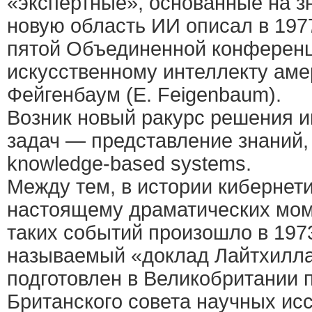
«экспертные», основанные на з
новую область ИИ описал в 1977
пятой Объединенной конференц
искусственному интеллекту аме
Фейгенбаум (E. Feigenbaum).
Возник новый ракурс решения 
задач — представление знаний,
knowledge-based systems.
Между тем, в истории кибернети
настоящему драматических мом
таких событий произошло в 1973
называемый «доклад Лайтхилла
подготовлен в Великобритании п
Британского совета научных ис