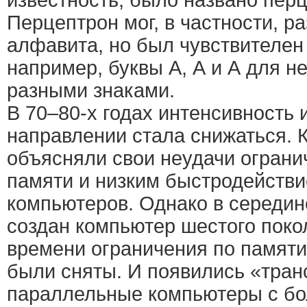
известность, было названо пер
Перцептрон мог, в частности, р
алфавита, но был чувствителен
например, буквы А, А и А для н
разными знаками.
В 70–80-х годах интенсивность 
направлении стала снижаться. 
объясняли свои неудачи огран
памяти и низким быстродейств
компьютеров. Однако в середин
создан компьютер шестого поко
времени ограничения по памят
были сняты. И появились «тра
параллельные компьютеры с б