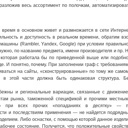
, разложив весь ассортимент по полочкам, автоматизирова
емя в основном живет и размножается в сети Интерне
льность и доступность в реальном времени, обратим вз
ашины (Rambler, Yandex, Google) при условии правильн
 нужно, по названию предмета, имени производителя и пр. 
 которая работала бы по приведенной выше или подобн
де. И понятно, почему. При заполнении граф с требования
ваться на сайты, «сконструированные» по тому же само
в в этой части должна быть одинаковая структура. Б
жны и региональные вариации, связанные с движени
нтам рынка, таможенной спецификой и прочими местны
что при всех прочих «попаданиях в десятку» — 
ости и последствиям применения — не найдется подрядн
зделием. Либо оснастки, с помощью которой данное издел
рабочее состояние. Получится, что положительные свойст