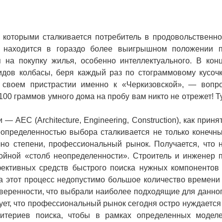
которыми сталкивается потребитель в продовольственн
й находится в гораздо более выигрышном положении 
 на покупку жилья, особенно интеллектуального. В кон
идов колбасы, беря каждый раз по стограммовому кусочк
 своем пристрастии именно к «Черкизовской», — вопр
100 граммов умного дома на пробу вам никто не отрежет! Т
 AEC (Architecture, Engineering, Construction), как приня
определенностью выбора сталкивается не только конечн
очно степени, профессиональный рынок. Получается, что 
ойной «столб неопределенности». Строитель и инженер 
ективных средств быстрого поиска нужных компонентов
а этот процесс недопустимо большое количество времени
 уверенности, что выбрали наиболее подходящие для данно
ует, что профессиональный рынок сегодня остро нуждается
ритериев поиска, чтобы в рамках определенных модел