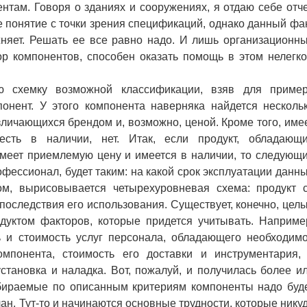
нтам. Говоря о зданиях и сооружениях, я отдаю себе отче
 понятие с точки зрения спецификаций, однако данный фа
ожняет. Решать ее все равно надо. И лишь организационн
р компонентов, способен оказать помощь в этом нелегк
хемку возможной классификации, взяв для приме
онент. У этого компонента наверняка найдется несколь
личающихся брендом и, возможно, ценой. Кроме того, име
 есть в наличии, нет. Итак, если продукт, обладающ
меет приемлемую цену и имеется в наличии, то следующ
фессионал, будет таким: на какой срок эксплуатации данн
ом, вырисовывается четырехуровневая схема: продукт 
 последствия его использования. Существует, конечно, цел
дуктом факторов, которые придется учитывать. Наприме
ь и стоимость услуг персонала, обладающего необходим
мпонента, стоимость его доставки и инструментария,
становка и наладка. Вот, пожалуй, и получилась более и
тбираемые по описанным критериям компоненты надо буд
лан. Тут-то и начинаются основные трудности, которые нику