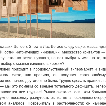
авки Builders Show в Лас-Вегасе следующие: масса ярк
й, сотни интригующих инноваций. Множество контактов —
руг столько всего нужного, но вот выбрать именно то, ч
т, выбор оказался излишне широким?
ловек приходит в продовольственный гипермаркет и вид
ечном счете, как правило, он покупает свою любим
е нее ничего другого и не было. Трудно сделать правильн
о — мы это помним со времен тотального дефицита. Тепер
становится все труднее! Рынок оказался слишком больши
нужно, поскольку раздутость рынка не в последнюю очере
вом аналогов. Потребитель в растерянности: он начина