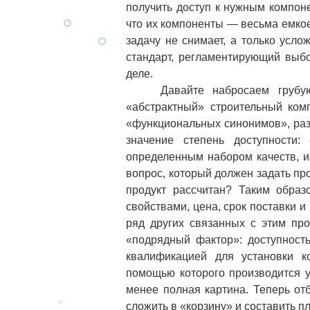
получить доступ к нужным компоне
что их компоненты — весьма емкое
задачу не снимает, а только усл
стандарт, регламентирующий выбо
деле.
Давайте набросаем грубую с
«абстрактный» строительный комп
«функциональных синонимов», раз
значение степень доступности:
определенным набором качеств, и
вопрос, который должен задать про
продукт рассчитан? Таким образ
свойствами, цена, срок поставки и
ряд других связанных с этим про
«подрядный фактор»: доступност
квалификацией для установки ко
помощью которого производится у
менее полная картина. Теперь о
сложить в «корзину» и составить п