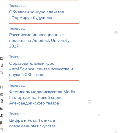
телеграф
Объявлен конкурс плакатов
«Формируя будущее»
телеграф
Российские инновационные
проекты на Autodesk University
2017
телеграф
их
Образовательный курс
 и
«Art&Science: синтез искусства и
то
науки в XXI веке»
телеграф
ит
Фестиваль медиаискусства Media
ую
In стартует на Новой сцене
ый
Александринского театра
ь,
телеграф
м:
Цифра и Роза. Готика в
дь
современном искусстве
ет