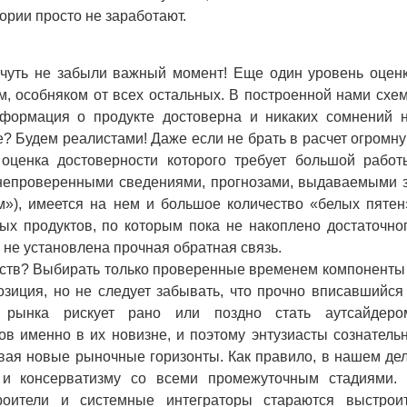
ории просто не заработают.
уть не забыли важный момент! Еще один уровень оцен
м, особняком от всех остальных. В построенной нами схе
нформация о продукте достоверна и никаких сомнений 
е? Будем реалистами! Даже если не брать в расчет огромн
 оценка достоверности которого требует большой работ
непроверенными сведениями, прогнозами, выдаваемыми 
м»), имеется на нем и большое количество «белых пятен
ых продуктов, по которым пока не накоплено достаточно
 не установлена прочная обратная связь.
ств? Выбирать только проверенные временем компоненты
озиция, но не следует забывать, что прочно вписавшийся
к рынка рискует рано или поздно стать аутсайдеро
ов именно в их новизне, и поэтому энтузиасты сознатель
ивая новые рыночные горизонты. Как правило, в нашем де
, и консерватизму со всеми промежуточным стадиями.
роители и системные интеграторы стараются выстрои