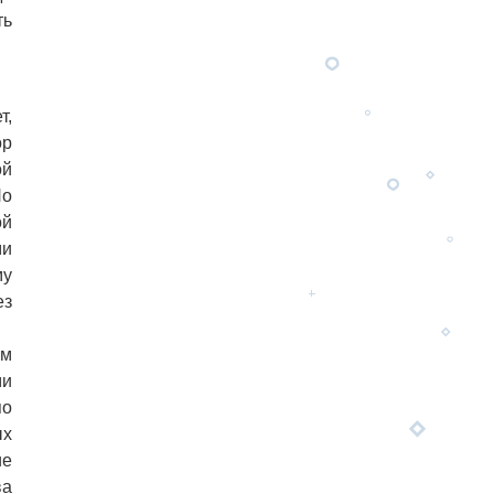
ть
т,
ор
ой
Но
ой
ми
му
ез
ем
ми
по
ых
ие
ва