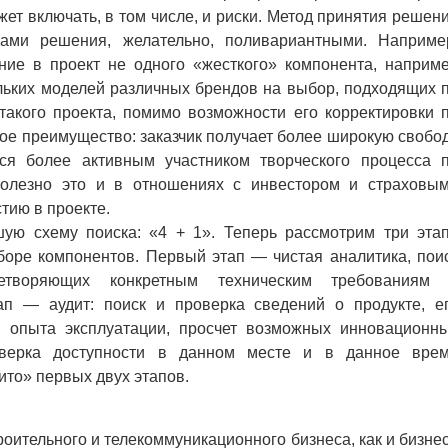
ет включать, в том числе, и риски. Метод принятия решен
ами решения, желательно, поливариантными. Наприме
ние в проект не одного «жесткого» компонента, наприм
ольких моделей различных брендов на выбор, подходящих 
 такого проекта, помимо возможности его корректировки 
ное преимущество: заказчик получает более широкую свобо
тся более активным участником творческого процесса 
полезно это и в отношениях с инвестором и страховы
тию в проекте.
 схему поиска: «4 + 1». Теперь рассмотрим три эта
оре компонентов. Первый этап — чистая аналитика, пои
етворяющих конкретным техническим требованиям
п — аудит: поиск и проверка сведений о продукте, е
и опыта эксплуатации, просчет возможных инновационн
оверка доступности в данном месте и в данное вре
то» первых двух этапов.
оительного и телекоммуникационного бизнеса, как и бизне