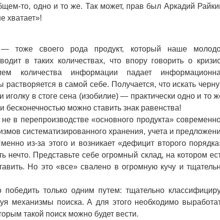
бщем-то, одно и то же. Так может, прав был Аркадий Райки
не хватает»!
оже своего рода продукт, который наше молод
одит в таких количествах, что впору говорить о кризи
нием количества информации падает информационн
 растворяется в самой себе. Получается, что искать черн
 иголку в стоге сена (изобилие) — практически одно и то ж
и бесконечностью можно ставить знак равенства!
не в перепроизводстве «основного продукта» современн
низмов систематизированного хранения, учета и предложен
менно из-за этого и возникает «дефицит второго порядка
ть нечто. Представьте себе огромный склад, на котором ес
тавить. Но это «все» свалено в огромную кучу и тщатель
бедить только одним путем: тщательно классифицир
я механизмы поиска. А для этого необходимо выработа
торым такой поиск можно будет вести.