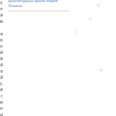
архитектурный критик Мария
т,
Элькина
кт
ый
ом
ра
ко
ет
ий
ий
ый
со
ый
р,
ой
 с
ли
ет
да