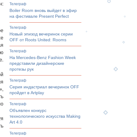
н:
телеграф
Boiler Room вновь выйдет в эфир
на фестивале Present Perfect
телеграф
ое
Новый эпизод вечеринок серии
се
OFF от Roots United: Rooms
ая
телеграф
ую
На Mercedes-Benz Fashion Week
е.
представили дизайнерские
протезы рук
ой
телеграф
ия
Серия индастриал вечеринок OFF
»,
пройдет в Artplay
ть
но
телеграф
Объявлен конкурс
технологического искусства Making
уя
Art 4.0
ть
телеграф