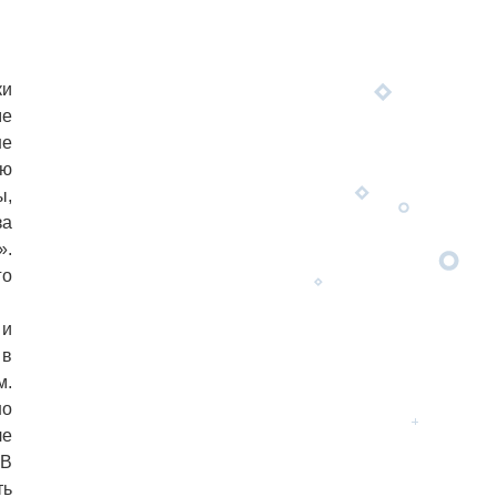
ки
ме
не
ую
ы,
за
».
го
 и
 в
м.
но
ле
 В
ть