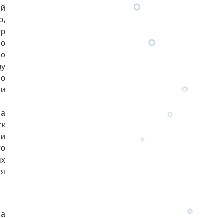
ий
р,
ер
по
по
ду
по
ми
па
ск
 и
го
ых
мя
са