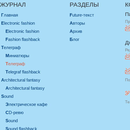
ЖУРНАЛ
РАЗДЕЛЫ
К
П
Главная
Future-текст
Пр
electronic fashion
Авторы
electronic fashion
Архив
Fashion flashback
Блог
Д
телеграф
Ре
миниатюры
телеграф
Telegraf flashback
architectural fantasy
По
architectural fantasy
sound
Те
электрическое кафе
CD-ревю
sound
Sound flashback