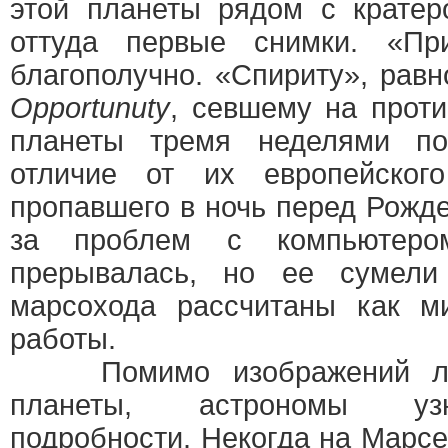
этой планеты рядом с кратер
оттуда первые снимки. «Пр
благополучно. «Спириту», равн
Opportunuty
, севшему на прот
планеты тремя неделями п
отличие от их европейско
пропавшего в ночь перед Рожде
за проблем с компьюте
прерывалась, но ее сумели
марсохода рассчитаны как 
работы.
Помимо изображений лан
планеты, астрономы уз
подробности. Некогда на Марс