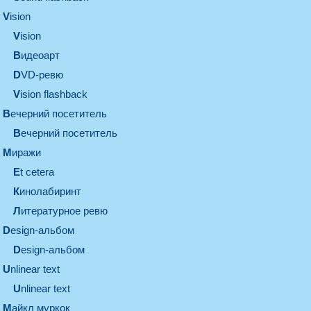
vision
vision
видеоарт
DVD-ревю
Vision flashback
вечерний посетитель
вечерний посетитель
миражи
et cetera
кинолабиринт
литературное ревю
design-альбом
design-альбом
unlinear text
Unlinear text
майкл муркок