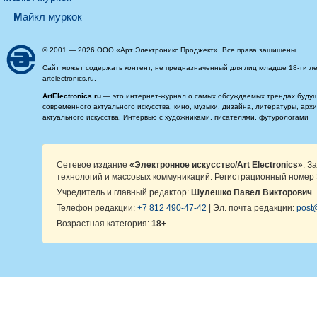
майкл муркок
© 2001 — 2026 ООО «Арт Электроникс Проджект». Все права защищены.
Сайт может содержать контент, не предназначенный для лиц младше 18-ти ле
artelectronics.ru.
ArtElectronics.ru
— это интернет-журнал о самых обсуждаемых трендах будущег
современного актуального искусства, кино, музыки, дизайна, литературы, ар
актуального искусства. Интервью с художниками, писателями, футурологами
Сетевое издание
«Электронное искусство/Art Electronics»
. З
технологий и массовых коммуникаций. Регистрационный номер 
Учредитель и главный редактор:
Шулешко Павел Викторович
Телефон редакции:
+7 812 490-47-42
| Эл. почта редакции:
post@
Возрастная категория:
18+