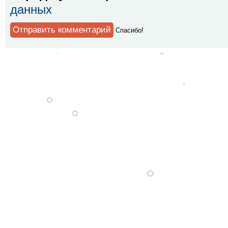
данных
Спaсибо!