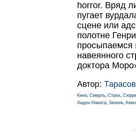
horror. Вряд л
пугает вурдал
сцене или адс
полотне Генр
просыпаемся 
навеянного с
доктора Моро
Автор:
Тарасов
Кино
,
Смерть
,
Страх
,
Сюрр
Хидео Наката
,
Звонок
,
Кино