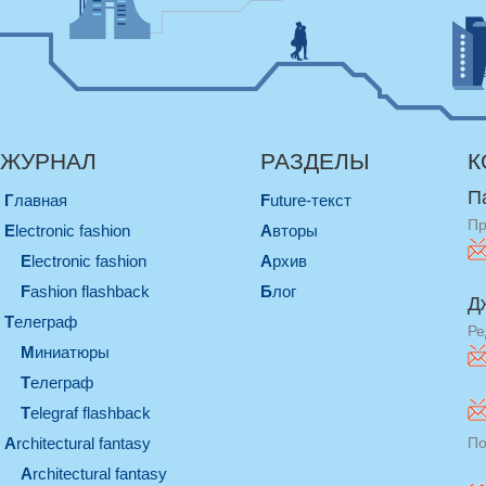
ЖУРНАЛ
РАЗДЕЛЫ
К
П
Главная
Future-текст
Пр
electronic fashion
Авторы
electronic fashion
Архив
Fashion flashback
Блог
Д
телеграф
Ре
миниатюры
телеграф
Telegraf flashback
architectural fantasy
По
architectural fantasy