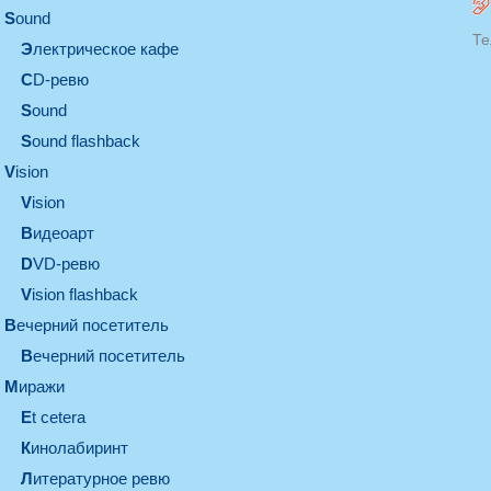
sound
Те
электрическое кафе
CD-ревю
sound
Sound flashback
vision
vision
видеоарт
DVD-ревю
Vision flashback
вечерний посетитель
вечерний посетитель
миражи
et cetera
кинолабиринт
литературное ревю