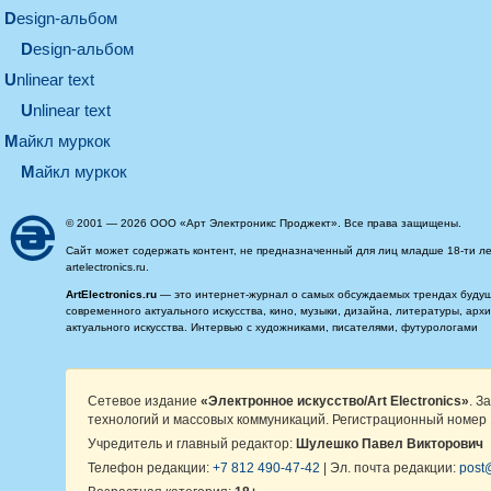
design-альбом
design-альбом
unlinear text
Unlinear text
майкл муркок
майкл муркок
© 2001 — 2026 ООО «Арт Электроникс Проджект». Все права защищены.
Сайт может содержать контент, не предназначенный для лиц младше 18-ти ле
artelectronics.ru.
ArtElectronics.ru
— это интернет-журнал о самых обсуждаемых трендах будущег
современного актуального искусства, кино, музыки, дизайна, литературы, ар
актуального искусства. Интервью с художниками, писателями, футурологами
Сетевое издание
«Электронное искусство/Art Electronics»
. З
технологий и массовых коммуникаций. Регистрационный номер 
Учредитель и главный редактор:
Шулешко Павел Викторович
Телефон редакции:
+7 812 490-47-42
| Эл. почта редакции:
post@