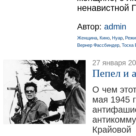
ненавистной 
Автор:
admin
Женщина
,
Кино
,
Нуар
,
Режи
Вернер Фассбиндер
,
Тоска 
27 января 2
Пепел и 
О чем это
мая 1945 
антиф
антикомм
Крайово