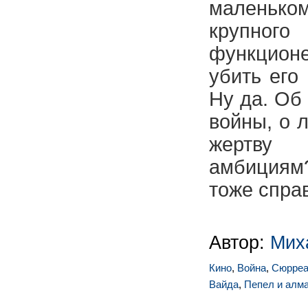
маленько
крупно
функцио
убить его
Ну да. Об
войны, о 
жертву
амбициям
тоже спра
Автор:
Мих
Кино
,
Война
,
Сюрреа
Вайда
,
Пепел и алм