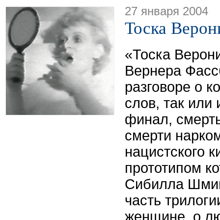
27 января 2004
Тоска Верон
«Тоска Верон
Вернера Фасс
разговоре о к
слов, так или
финал, смерть
смерти нарко
нацистского к
прототипом ко
Сибилла Шми
часть трилоги
женщине, о л