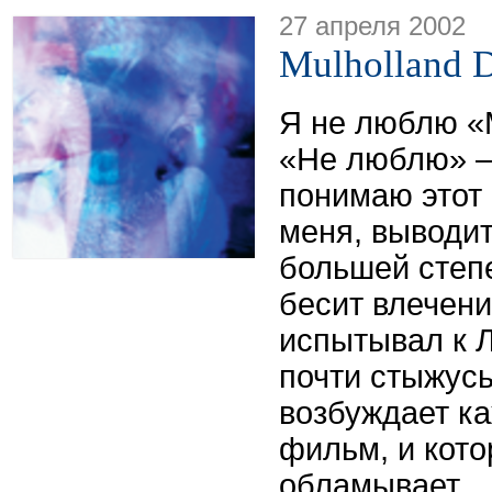
27 апреля 2002
Mulholland D
Я не люблю «
«Не люблю» —
понимаю этот
меня, выводит
большей степ
бесит влечени
испытывал к Л
почти стыжусь
возбуждает к
фильм, и кото
обламывает.