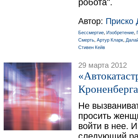
робота".
Автор:
Приско 
Бессмертие
,
Изобретение
,
Смерть
,
Артур Кларк
,
Дала
Стивен Кейв
29 марта 2012
«Автокатаст
Кроненберг
Не вызванива
просить женщи
войти в нее. 
следующий ра