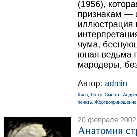
(1956), котор
признакам — 
иллюстрация к
интерпретаци
чума, бесную
юная ведьма 
мародеры, без
Автор:
admin
Кино
,
Театр
,
Смерть
,
Андре
печать
,
Жертвоприношение
20 февраля 2002
Анатомия ст