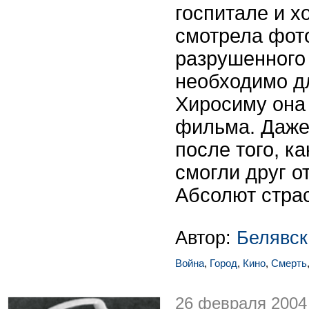
госпитале и х
смотрела фот
разрушенного 
необходимо дл
Хиросиму она
фильма. Даже 
после того, к
смогли друг о
Абсолют страс
Автор:
Белявск
Война
,
Город
,
Кино
,
Смерть
26 февраля 2004