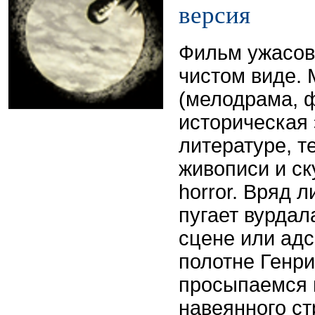
версия
Фильм ужасов
чистом виде. 
(мелодрама, 
историческая 
литературе, т
живописи и ск
horror. Вряд л
пугает вурдал
сцене или адс
полотне Генр
просыпаемся 
навеянного с