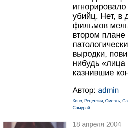
игнорировало
убийц. Нет, в 
фильмов мель
втором плане 
патологическ
выродки, пови
нибудь «лица
казнившие кон
Автор:
admin
Кино
,
Рецензия
,
Смерть
,
Са
Самурай
18 апреля 2004