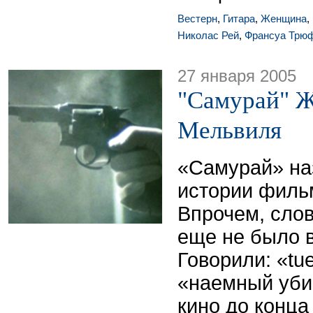
Вестерн
,
Гитара
,
Женщина
,
Николас Рей
,
Франсуа Трю
27 января 2005
"Самурай" 
Мельвиля
«Самурай» на
истории филь
Впрочем, слов
еще не было в
Говорили: «tu
«наемный убий
кино до конца