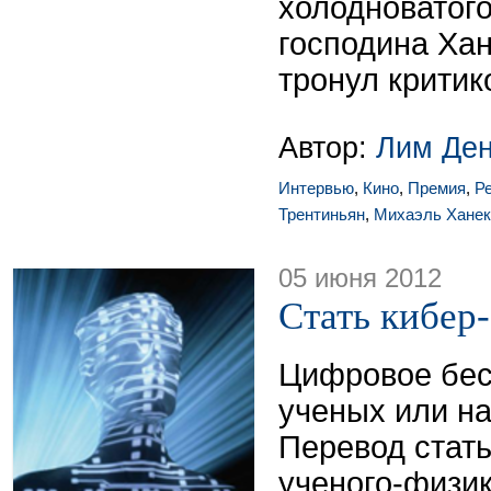
холодноватого
господина Ха
тронул критик
Автор:
Лим Де
Интервью
,
Кино
,
Премия
,
Р
Трентиньян
,
Михаэль Ханек
05 июня 2012
Стать кибер
Цифровое бес
ученых или н
Перевод стать
ученого-физи