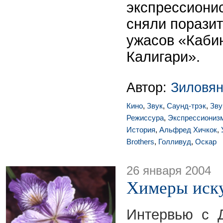
экспрессионис
сняли порази
ужасов «Каби
Калигари».
Автор:
Зиловян
Кино
,
Звук
,
Саунд-трэк
,
Зву
Режиссура
,
Экспрессиониз
История
,
Альфред Хичкок
,
Brothers
,
Голливуд
,
Оскар
26 января 2004
Химеры иск
Интервью с 