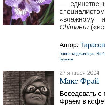
— единствен
специалистом
«влажному 
Chimaera
(«ис
Автор:
Тарасов
Генные модификации
,
Изоб
Булатов
27 января 2004
Макс Фрай
Беседовать с
Фраем в коф