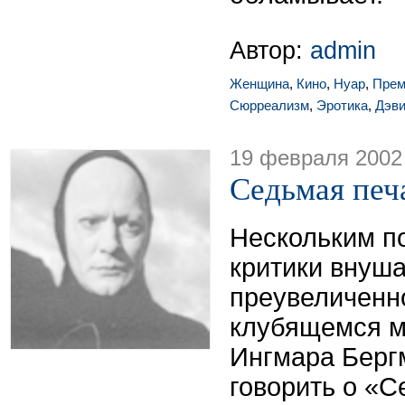
Автор:
admin
Женщина
,
Кино
,
Нуар
,
Прем
Сюрреализм
,
Эротика
,
Дэви
19 февраля 2002
Седьмая печ
Нескольким п
критики внуша
преувеличенн
клубящемся м
Ингмара Бергм
говорить о «С