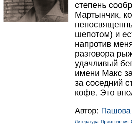
степень сообр
Мартынчик, к
непосвященн
шепотом) и ес
напротив меня
разговора ры
удачливый бег
имени Макс за
за соседний с
кофе. Это впо
Автор:
Пашова
Литература
,
Приключения
,