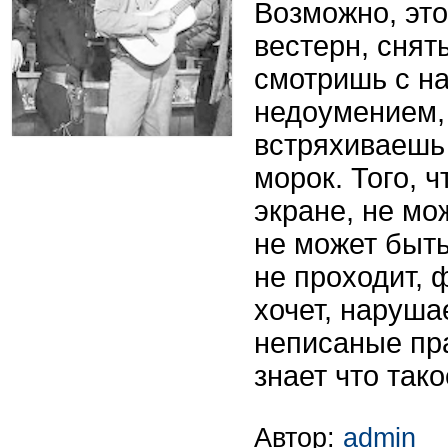
Возможно, эт
вестерн, снят
смотришь с н
недоумением,
встряхиваешь 
морок. Того, ч
экране, не мо
не может быть
не проходит, 
хочет, наруша
неписаные пр
знает что тако
Автор:
admin