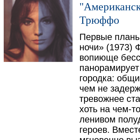
"Американск
Трюффо
Первые планы
ночи» (1973)
вопиюще бес
панорамирует
городка: общи
чем не задер
тревожнее ст
хоть на чем-т
ленивом полу
героев. Вмест