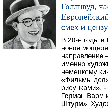
Голливуд, час
Европейский
смех и ценз
В 20-е годы в
новое мощное
направление 
именно худож
немецкому ки
«Фильмы долж
рисунками», -
Герман Варм 
Штурм». Худо