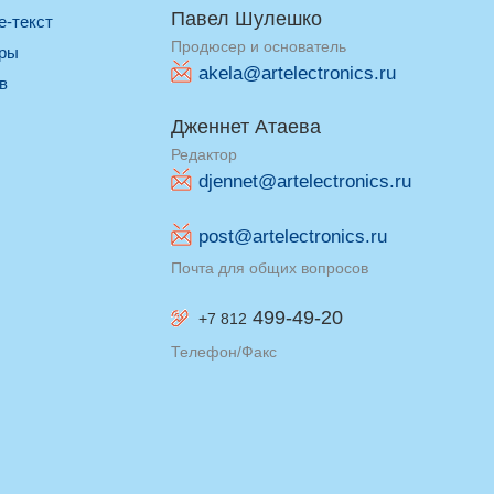
Павел Шулешко
re-текст
Продюсер и основатель
оры
akela@artelectronics.ru
ив
Дженнет Атаева
Редактор
djennet@artelectronics.ru
post@artelectronics.ru
Почта для общих вопросов
499-49-20
+7 812
Телефон/Факс