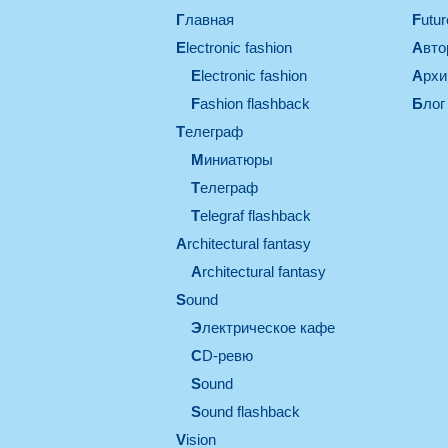
Главная
Futu
electronic fashion
Авт
electronic fashion
Арх
Fashion flashback
Блог
телеграф
миниатюры
телеграф
Telegraf flashback
architectural fantasy
architectural fantasy
sound
электрическое кафе
CD-ревю
sound
Sound flashback
vision