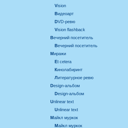
vision
видеоарт
DVD-ревю
Vision flashback
вечерний посетитель
вечерний посетитель
миражи
et cetera
кинолабиринт
литературное ревю
design-альбом
design-альбом
unlinear text
Unlinear text
майкл муркок
майкл муркок