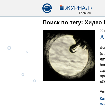
ЖУРНАЛ
Главная
Поиск по тегу: Хидео 
20 
А
Фи
(м
ли
ho
сц
пр
«О
Ав
Ки
Хи