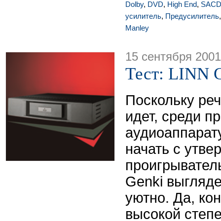
Dolby
,
DVD
,
High End
,
SAC
усилитель
,
Предусилитель
Manley
15 сентября 2001
Тест: LINN 
Поскольку речь
идет, среди пр
аудиоаппарат
начать с утве
проигрыватель
Genki выгляд
уютно. Да, ко
высокой степ