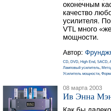
оконечным ка
качество люб
усилителя. По
VTL много «ж
мощности.
Автор:
Фрунджя
CD
,
DVD
,
High End
,
SACD
,
Ламповый усилитель
,
Мето
Усилитель мощности
,
Форм
08 марта 2003
Ив Энна Мэн
Как бы далеко