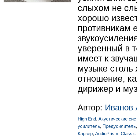
слыхом не сл
хорошо извест
противникам е
звукоусиления
уверенный в т
имеет к звуча
музыке столь
отношение, ка
дирижер и му
Автор:
Иванов 
High End
,
Акустические си
усилитель
,
Предусилитель
Карвер
,
AudioPrism
,
Classic