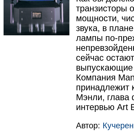
транзисторы 
мощности, чис
звука, в план
лампы по-пре
непревзойден
сейчас остаю
выпускающие 
Компания Man
принадлежит к
Мэнли, глава
интервью Art E
Автор:
Кучерен