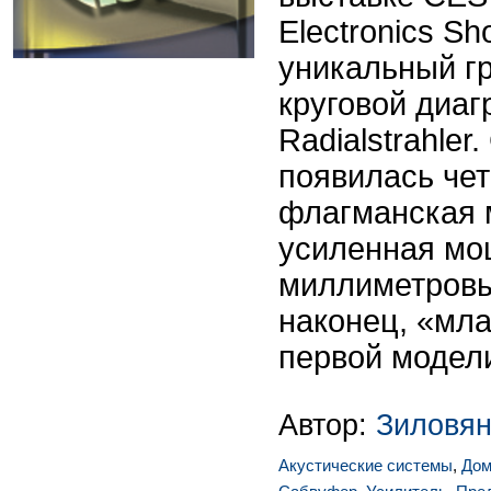
Electronics Sh
уникальный г
круговой диаг
Radialstrahler
появилась че
флагманская 
усиленная мо
миллиметровы
наконец, «мл
первой модел
Автор:
Зиловян
Акустические системы
,
Дом