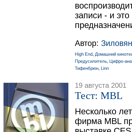
воспроизводи
записи - и это
предназначен
Автор:
Зиловян
High End
,
Домашний киноте
Предусилитель
,
Цифро-ана
Тифенбрюн
,
Linn
19 августа 2001
Тест: MBL
Несколько ле
фирма MBL пр
выставке CES