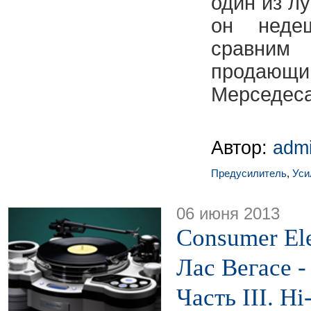
один из л
он неде
сравни
продаю
Мерседеса
Автор:
adm
Предусилитель
,
Уси
06 июня 2013
Consumer Ele
Лас Вегасе -
Часть III. H