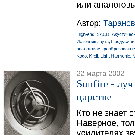
или аналогов
Автор:
Таранов
High-end
,
SACD
,
Акустичес
Источник звука
,
Предусили
аналоговое преобразование
Kodo
,
Krell
,
Light Harmonic
,
M
22 марта 2002
Sunfire - лу
царстве
Кто не знает 
Наверное, толь
усилителях зв