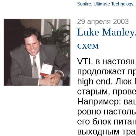
Sunfire
,
Ultimate Technology
,
29 апреля 2003
Luke Manley
схем
VTL в настоя
продолжает п
high end. Люк
старым, пров
Например: ва
ровно настоль
его блок пита
выходным тра