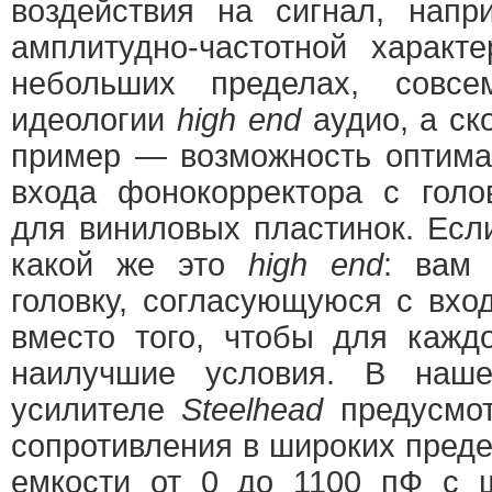
воздействия на сигнал, напр
амплитудно-частотной характ
небольших пределах, совсе
идеологии
high end
aудио, а ск
пример — возможность оптима
входа фонокорректора с голо
для виниловых пластинок. Есл
какой же это
high end
: вам 
головку, согласующуюся с вхо
вместо того, чтобы для кажд
наилучшие условия. В наше
усилителе
Steelhead
предусмот
сопротивления в широких преде
емкости от 0 до 1100 пФ с 