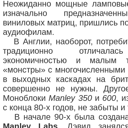
Неожиданно мощные ламповы
изначально предназначе
виниловых матриц, пришлись п
аудиофилам.
В Англии, наоборот, потреби
традиционно отличалась
экономичностью и малым т
«монстры» с многочисленными
в выходных каскадах на бри
совершенно не нужны. Друг
Моноблоки
Manlеy 350
и
600
, 
с конца 80-х годов, не забыты и
В начале 90-х была создана
Manley Labs
. Дэвид занялс