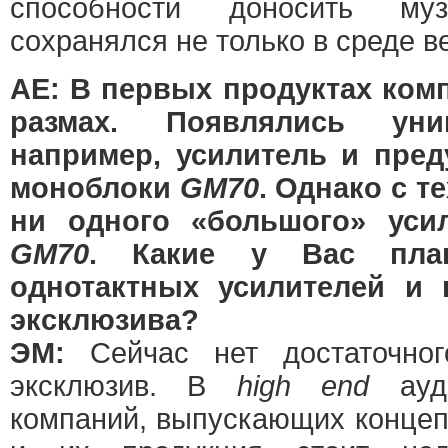
способности доносить муз
сохранялся не только в среде в
АЕ: В первых продуктах ком
размах. Появлялись уни
например, усилитель и пред
моноблоки
GM70
. Однако с т
ни одного «большого» уси
GM70
. Какие у Вас пла
однотактных усилителей и 
эксклюзива?
ЭМ:
Сейчас нет достаточно
эксклюзив. В
high end
ауди
компаний, выпускающих концеп