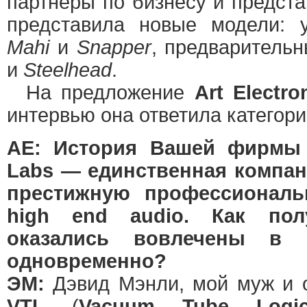
партнеры по бизнесу и предст
представила новые модели: 
Mahi
и
Snapper
, предваритель
и
Steelhead
.
На предложение
Art Electro
интервью она ответила категор
АЕ: История Вашей фирмы 
Labs — единственная компа
престижную профессиональ
high end audio. Как по
оказались вовлечены в 
одновременно?
ЭМ:
Дэвид Мэнли, мой муж и о
VTL
(
Vacuum Tube Logi