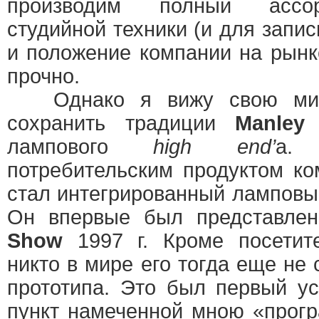
производим полный ассо
студийной техники (и для запис
и положение компании на рын
прочно.
Однако я вижу свою мис
сохранить традиции
Manley
и
лампового
high end’
а.
потребительским продуктом к
стал интегрированный лампов
Он впервые был представле
Show
1997 г. Кроме посетите
никто в мире его тогда еще не
прототипа. Это был первый у
пункт намеченной мною «прог