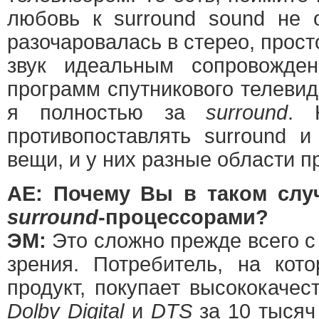
любовь к surround sound не о
разочаровалась в стерео, прос
звук идеальным сопровожд
программ спутникового телеви
я полностью за
surround
. 
противопоставлять surround и
вещи, и у них разные области п
АЕ: Почему Вы в таком слу
surround
-процессорами?
ЭМ:
Это сложно прежде всего с
зрения. Потребитель, на кот
продукт, покупает высококаче
Dolby Digital
и
DTS
за 10 тысяч