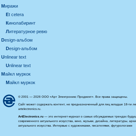
миражи
et cetera
кинолабиринт
литературное ревю
design-альбом
design-альбом
unlinear text
Unlinear text
майкл муркок
майкл муркок
© 2001 — 2026 ООО «Арт Электроникс Проджект». Все права защищены.
Сайт может содержать контент, не предназначенный для лиц младше 18-ти ле
artelectronics.ru.
ArtElectronics.ru
— это интернет-журнал о самых обсуждаемых трендах будущег
современного актуального искусства, кино, музыки, дизайна, литературы, ар
актуального искусства. Интервью с художниками, писателями, футурологами