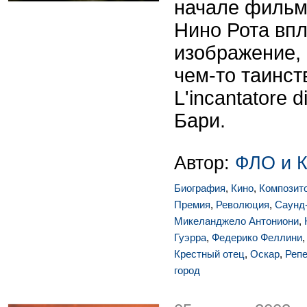
начале фильма
Нино Рота впл
изображение, 
чем-то таинст
L'incantatore d
Бари.
Автор:
ФЛО и 
Биография
,
Кино
,
Композит
Премия
,
Революция
,
Саунд
Микеланджело Антониони
,
Гуэрра
,
Федерико Феллини
Крестный отец
,
Оскар
,
Репе
город