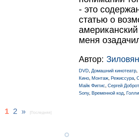
- это содержа
статью о воз
американский
меня озадачи
Автор:
Зиловян
DVD
,
Домашний кинотеатр
,
Кино
,
Монтаж
,
Режиссура
,
С
Майк Фиггис
,
Сергей Добро
Sony
,
Временной код
,
Голл
1
2
»
[Последняя]