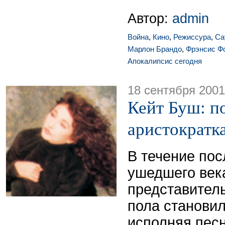
Автор:
admin
Война
,
Кино
,
Режиссура
,
Са
Марлон Брандо
,
Фрэнсис Ф
Апокалипсис сегодня
18 сентября 2001
Кейт Буш: п
аристократк
В течение пос
ушедшего век
представител
пола становил
исполняя пес