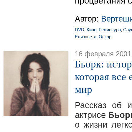
процветания 
Автор:
Вертеш
DVD
,
Кино
,
Режиссура
,
Сау
Елизавета
,
Оскар
16 февраля 2001
Бьорк: истор
которая все 
мир
Рассказ об 
актрисе
Бьор
о жизни легк