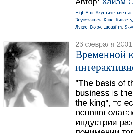
Автор:
Хайэм 
High End
,
Акустические си
Звукозапись
,
Кино
,
Киносту
Лукас
,
Dolby
,
Lucasfilm
,
Sky
26 февраля 2001
Временной к
интерактивн
"The basis of t
business is the
the king", то е
основополага
индустрии раз
понимании тог