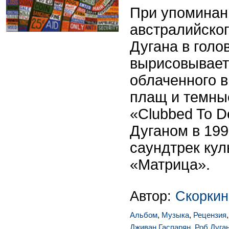
При упоминан
австралийско
Дугана в гол
вырисовывает
облаченного 
плащ и темны
«Clubbed To D
Дуганом в 199
саундтрек ку
«Матрица».
Автор:
Скоркин
Альбом
,
Музыка
,
Рецензия
Дживан Гаспарян
,
Роб Дуга