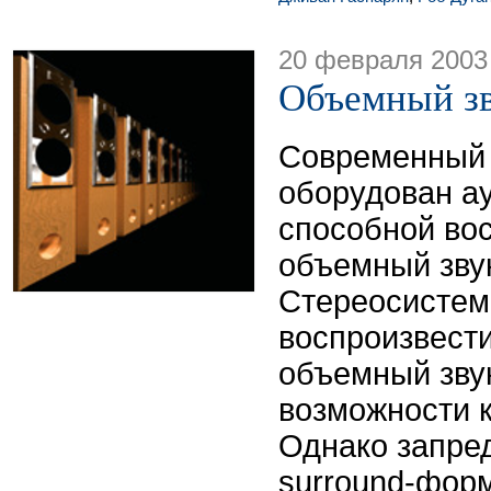
20 февраля 2003
Объемный зв
Современный 
оборудован ау
способной во
объемный звук
Cтереосистем
воспроизвест
объемный звук
возможности 
Однако запре
surround-форм