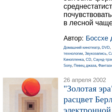
среднестатис
почувствоват
в лесной чаще
Автор:
Боссхе 
Домашний кинотеатр
,
DVD
,
технологии
,
Звукозапись
,
С
Кинопленка
,
CD
,
Саунд-трэ
Sony
,
Певец джаза
,
Фантаз
26 апреля 2002
"Золотая эра
расцвет Бер
электронно