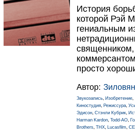
История борь
которой Рэй М
гениальным и
нетрадиционн
священником,
коммерсантом
просто хорош
Автор:
Зиловян
Звукозапись
,
Изобретение
,
Киностудия
,
Режиссура
,
Ус
Эдисон
,
Стэнли Кубрик
,
Ис
Harman Kardon
,
Todd-AO
,
Г
Brothers
,
THX
,
Lucasfilm
,
CE