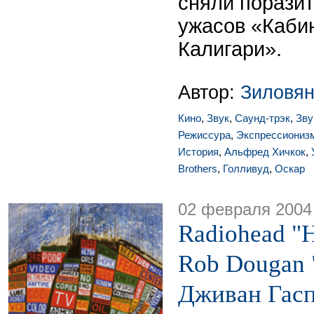
сняли порази
ужасов «Каби
Калигари».
Автор:
Зиловян
Кино
,
Звук
,
Саунд-трэк
,
Зву
Режиссура
,
Экспрессиониз
История
,
Альфред Хичкок
,
Brothers
,
Голливуд
,
Оскар
02 февраля 2004
Radiohead "H
Rob Dougan "
Дживан Гасп