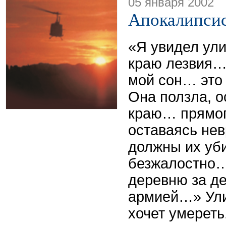
05 января 2002
Апокалипсис
«Я увидел ули
краю лезвия…
мой сон… это
Она ползла, о
краю… прямог
оставаясь н
должны их уб
безжалостно…
деревню за д
армией…» Ули
хочет умереть