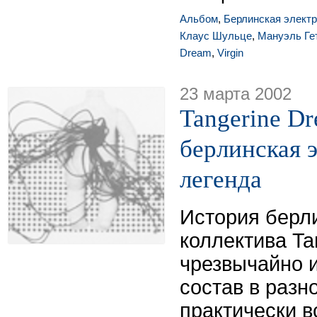
Альбом
,
Берлинская элект
Клаус Шульце
,
Мануэль Ге
Dream
,
Virgin
23 марта 2002
Tangerine Dr
берлинская 
легенда
История берли
коллектива Ta
чрезвычайно и
состав в разн
практически в