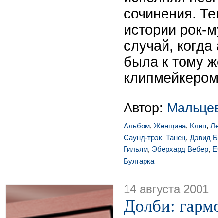
сочинения. Те
истории рок-м
случай, когда
была к тому 
клипмейкером
Автор:
Мальце
Альбом
,
Женщина
,
Клип
,
Л
Саунд-трэк
,
Танец
,
Дэвид Б
Гильям
,
Эберхард Вебер
,
E
Булгарка
14 августа 2001
Долби: гарм