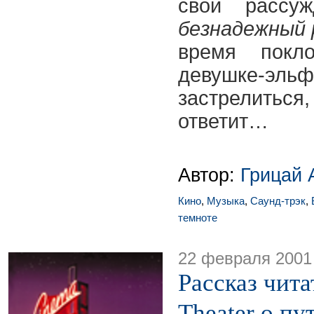
свои рассу
безнадежный
время покл
девушке-эль
застрелитьс
ответит…
Автор:
Грицай 
Кино
,
Музыка
,
Саунд-трэк
,
темноте
22 февраля 2001
Рассказ чит
Theater о пу