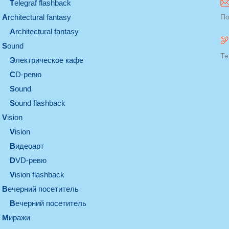
Telegraf flashback
architectural fantasy
По
architectural fantasy
sound
Те
электрическое кафе
CD-ревю
sound
Sound flashback
vision
vision
видеоарт
DVD-ревю
Vision flashback
вечерний посетитель
вечерний посетитель
миражи