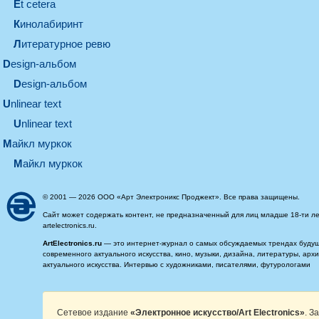
et cetera
кинолабиринт
литературное ревю
design-альбом
design-альбом
unlinear text
Unlinear text
майкл муркок
майкл муркок
© 2001 — 2026 ООО «Арт Электроникс Проджект». Все права защищены.
Сайт может содержать контент, не предназначенный для лиц младше 18-ти ле
artelectronics.ru.
ArtElectronics.ru
— это интернет-журнал о самых обсуждаемых трендах будущег
современного актуального искусства, кино, музыки, дизайна, литературы, ар
актуального искусства. Интервью с художниками, писателями, футурологами
Сетевое издание
«Электронное искусство/Art Electronics»
. З