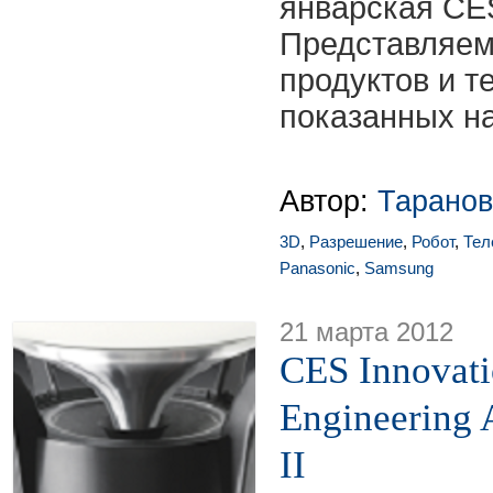
январская CES
Представляем
продуктов и т
показанных н
Автор:
Таранов
3D
,
Разрешение
,
Робот
,
Тел
Panasonic
,
Samsung
21 марта 2012
CES Innovati
Engineering 
II