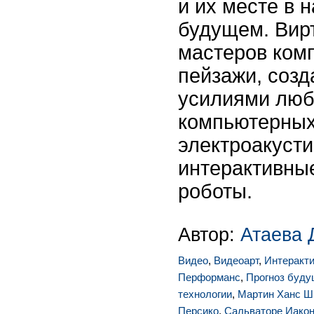
и их месте в
будущем. Вир
мастеров ком
пейзажи, соз
усилиями люб
компьютерных
электроакуст
интерактивны
роботы.
Автор:
Атаева 
Видео
,
Видеоарт
,
Интеракт
Перформанс
,
Прогноз буду
технологии
,
Мартин Ханс Ш
Персико
,
Сальваторе Иакон