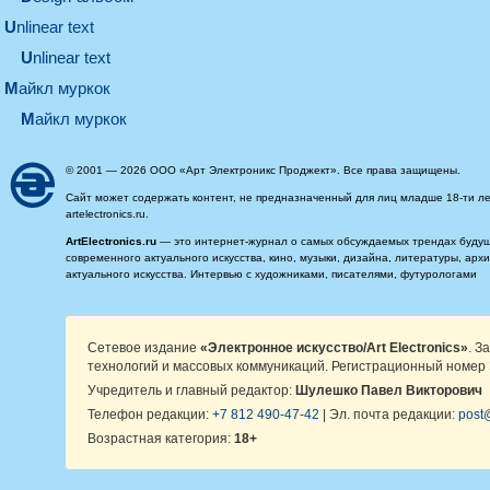
unlinear text
Unlinear text
майкл муркок
майкл муркок
© 2001 — 2026 ООО «Арт Электроникс Проджект». Все права защищены.
Сайт может содержать контент, не предназначенный для лиц младше 18-ти ле
artelectronics.ru.
ArtElectronics.ru
— это интернет-журнал о самых обсуждаемых трендах будущег
современного актуального искусства, кино, музыки, дизайна, литературы, ар
актуального искусства. Интервью с художниками, писателями, футурологами
Сетевое издание
«Электронное искусство/Art Electronics»
. З
технологий и массовых коммуникаций. Регистрационный номер 
Учредитель и главный редактор:
Шулешко Павел Викторович
Телефон редакции:
+7 812 490-47-42
| Эл. почта редакции:
post@
Возрастная категория:
18+