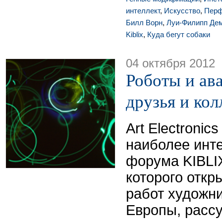
интеллект
,
Искусство
,
Перф
Билл Ворн
,
Луи-Филипп Де
Kiblix
,
Куда бегут собаки
04 октября 2012
Роботы и ав
друзья и ко
Art Electronic
наиболее инт
форума KIBLIX
которого откр
работ художни
Европы, расс