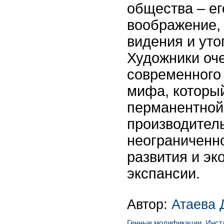
общества – е
воображение,
видения и уто
Художники оч
современного 
мифа, который
перманентной
производител
неограниченно
развития и эк
экспансии.
Автор:
Атаева 
Генные модификации
,
Инст