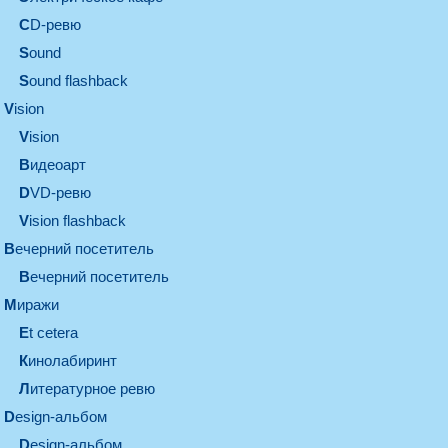
CD-ревю
sound
Sound flashback
vision
vision
видеоарт
DVD-ревю
Vision flashback
вечерний посетитель
вечерний посетитель
миражи
et cetera
кинолабиринт
литературное ревю
design-альбом
design-альбом