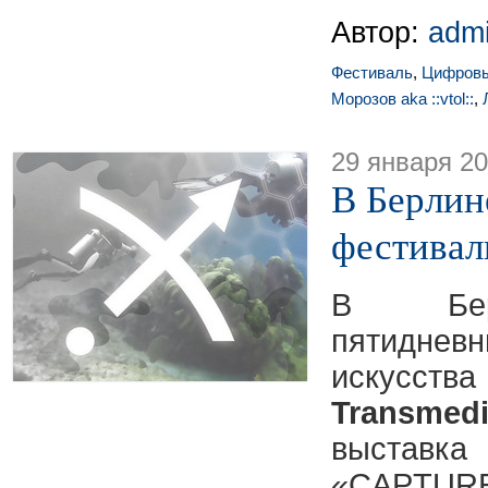
Автор:
adm
Фестиваль
,
Цифровы
Морозов aka ::vtol::
,
29 января 2
В Берлин
фестивал
В Бер
пятидн
искусства
Transmedi
выста
«CAPTURE