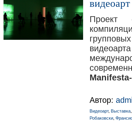
видеоарт
Проект 
компиляц
групповы
видеоарта
междуна
совреме
Manifesta
Автор:
adm
Видеоарт
,
Выставка
Робаковски
,
Франси