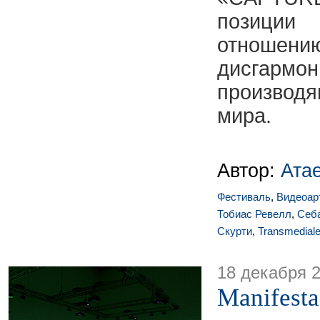
позици
отноше
дисгармо
производ
мира.
Автор:
Ата
Фестиваль
,
Видеоар
Тобиас Ревелл
,
Себ
Скурти
,
Transmedial
18 декабря 
Manifest