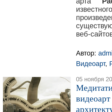
арта
Ра
извес
произвед
существ
веб-сайтов
Автор:
adm
Видеоарт
,
05 ноября 2
Медитат
видеоарт
архитект