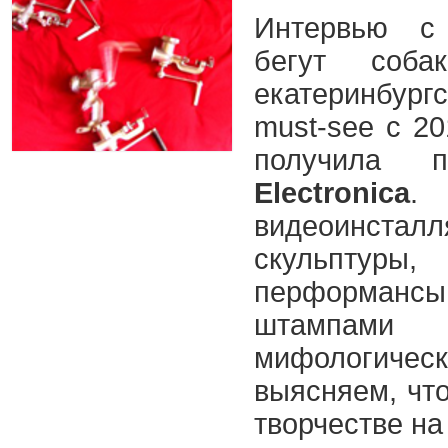
Интервью с 
бегут соб
екатеринбур
must-see с 20
получила
Electronica
.
видеоинстал
скульптуры
перформа
штампами 
мифологичес
выясняем, чт
творчестве на