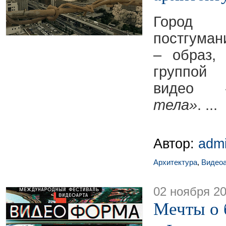
Город
постгума
– образ,
груп
видео
тела»
.
...
Автор:
adm
Архитектура
,
Видеоа
02 ноября 2
Мечты о 