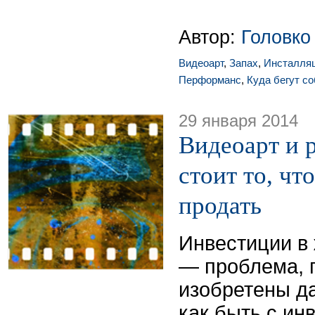
Автор:
Головко
Видеоарт
,
Запах
,
Инсталля
Перформанс
,
Куда бегут с
29 января 2014
Видеоарт и 
стоит то, чт
продать
Инвестиции в
— проблема, 
изобретены да
как быть с ин