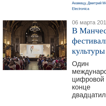
Акамацу
,
Дмитрий Мор
Electronica
06 марта 20
В Манчес
фестивал
культуры
Один
междуна
цифровой
конце
двадцатил