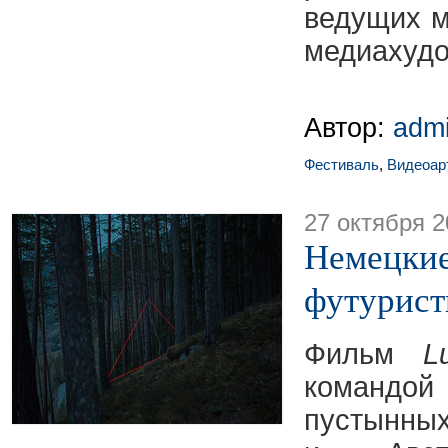
ведущих м
медиахудо
Автор:
adm
Фестиваль
,
Видеоар
27 октября 2
Немецкие
футурист
Фильм
L
командо
пустынны