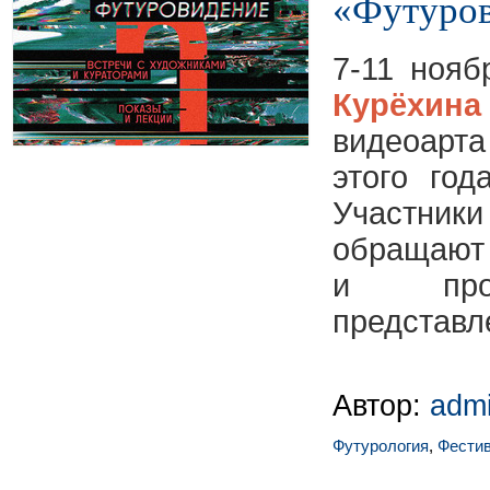
«Футуро
7-11 ноя
Курёхина
видеоарт
этого год
Участники
обращают 
и прои
представл
Автор:
adm
Футурология
,
Фести