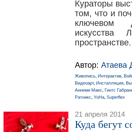
Кураторы выс
том, что и по
ключевом 
искусства Л
пространстве.
Автор:
Атаева 
Живопись
,
Интерактив
,
Вой
Видеоарт
,
Инсталляция
,
Вы
Аннеми Маес
,
Гинтс Габран
Ратникс
,
YoHa
,
Superflex
21 апреля 2014
Куда бегут с