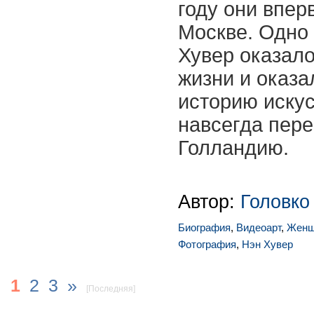
году они впер
Москве. Одно
Хувер оказал
жизни и оказа
историю иску
навсегда пере
Голландию.
Автор:
Головко
Биография
,
Видеоарт
,
Женщ
Фотография
,
Нэн Хувер
1
2
3
»
[Последняя]