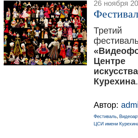
26 ноября 2
Фестивал
Третий
фестив
«Видеоф
Центре
искусст
Курехина
.
Автор:
adm
Фестиваль
,
Видеоар
ЦСИ имени Курехин