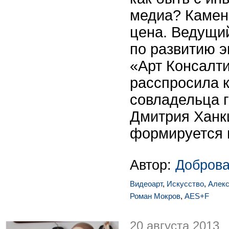
медиа? Камен
цена. Ведущи
по развитию 
«Арт Консалт
расспросила к
совладельца 
Дмитрия Ханки
формируется ц
Автор:
Доброва
Видеоарт
,
Искусство
,
Алекс
Роман Мокров
,
AES+F
20 августа 2013