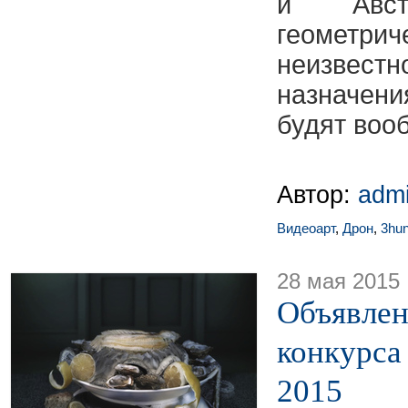
и Авст
геометр
неизвестн
назначени
будят воо
Автор:
adm
Видеоарт
,
Дрон
,
3hu
28 мая 2015
Объявлен
конкурса 
2015