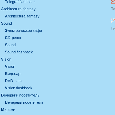
Telegraf flashback
architectural fantasy
По
architectural fantasy
sound
Те
электрическое кафе
CD-ревю
sound
Sound flashback
vision
vision
видеоарт
DVD-ревю
Vision flashback
вечерний посетитель
вечерний посетитель
миражи