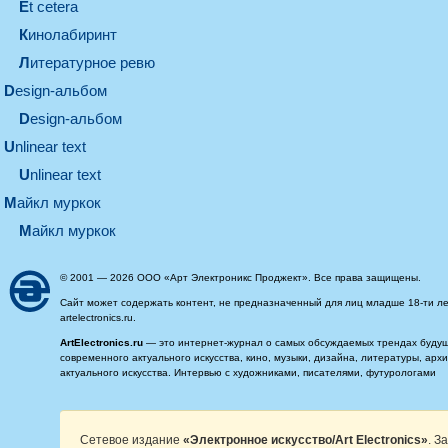
et cetera
кинолабиринт
литературное ревю
design-альбом
design-альбом
unlinear text
Unlinear text
майкл муркок
майкл муркок
© 2001 — 2026 ООО «Арт Электроникс Проджект». Все права защищены.
Сайт может содержать контент, не предназначенный для лиц младше 18-ти ле
artelectronics.ru.
ArtElectronics.ru
— это интернет-журнал о самых обсуждаемых трендах будущег
современного актуального искусства, кино, музыки, дизайна, литературы, ар
актуального искусства. Интервью с художниками, писателями, футурологами
Сетевое издание
«Электронное искусство/Art Electronics»
. З