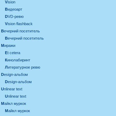
vision
видеоарт
DVD-ревю
Vision flashback
вечерний посетитель
вечерний посетитель
миражи
et cetera
кинолабиринт
литературное ревю
design-альбом
design-альбом
unlinear text
Unlinear text
майкл муркок
майкл муркок