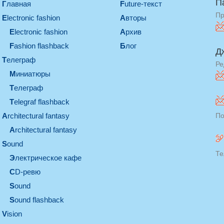
П
Главная
Future-текст
Пр
electronic fashion
Авторы
electronic fashion
Архив
Fashion flashback
Блог
Д
телеграф
Ре
миниатюры
телеграф
Telegraf flashback
architectural fantasy
По
architectural fantasy
sound
Те
электрическое кафе
CD-ревю
sound
Sound flashback
vision