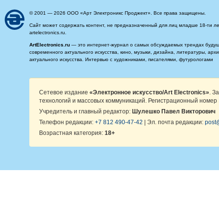
© 2001 — 2026 ООО «Арт Электроникс Проджект». Все права защищены.
Сайт может содержать контент, не предназначенный для лиц младше 18-ти ле
artelectronics.ru.
ArtElectronics.ru
— это интернет-журнал о самых обсуждаемых трендах будущег
современного актуального искусства, кино, музыки, дизайна, литературы, ар
актуального искусства. Интервью с художниками, писателями, футурологами
Сетевое издание
«Электронное искусство/Art Electronics»
. З
технологий и массовых коммуникаций. Регистрационный номер 
Учредитель и главный редактор:
Шулешко Павел Викторович
Телефон редакции:
+7 812 490-47-42
| Эл. почта редакции:
post@
Возрастная категория:
18+