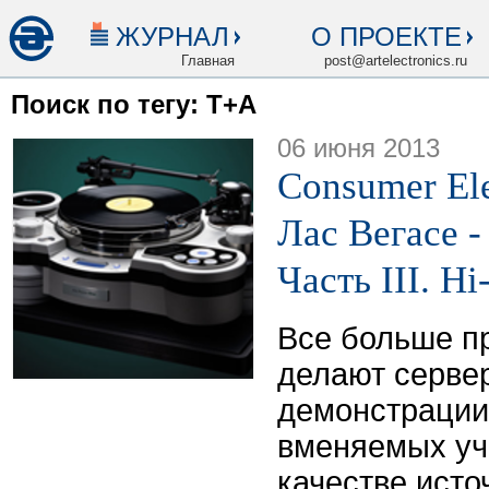
ЖУРНАЛ
О ПРОЕКТЕ
Главная
post@artelectronics.ru
Поиск по тегу: T+A
06 июня 2013
Consumer Ele
Лас Вегасе -
Часть III. H
Все больше п
делают серве
демонстрации
вменяемых уч
качестве исто