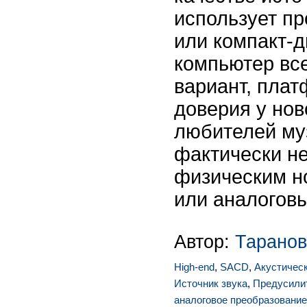
использует п
или компакт-д
компьютер вс
вариант, пла
доверия у нов
любителей му
фактически не
физическим н
или аналогов
Автор:
Таранов
High-end
,
SACD
,
Акустичес
Источник звука
,
Предусили
аналоговое преобразование