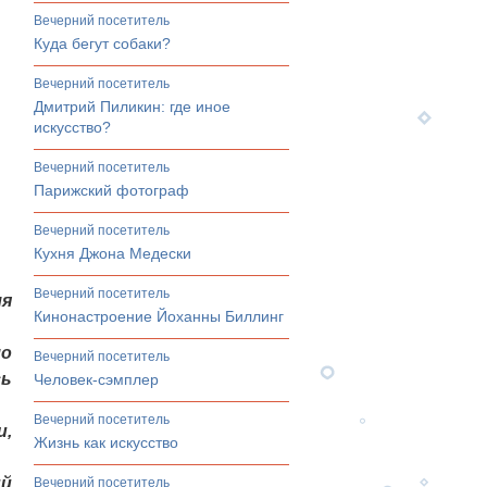
вечерний посетитель
Куда бегут собаки?
вечерний посетитель
Дмитрий Пиликин: где иное
искусство?
вечерний посетитель
Парижский фотограф
вечерний посетитель
Кухня Джона Медески
вечерний посетитель
ля
Кинонастроение Йоханны Биллинг
ло
вечерний посетитель
сь
Человек-сэмплер
вечерний посетитель
и,
Жизнь как искусство
ий
вечерний посетитель