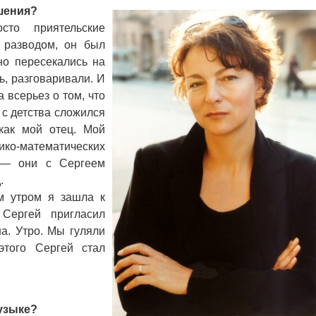
шения?
то приятельские
 разводом, он был
но пересекались на
ь, разговаривали. И
 всерьез о том, что
 с детства сложился
 как мой отец. Мой
ко-математических
е — они с Сергеем
.
утром я зашла к
Сергей пригласил
на. Утро. Мы гуляли
этого Сергей стал
узыке?