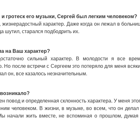
м и гротеск его музыки, Сергей был легким человеком?
, жизнерадостный характер. Даже когда он лежал в больни
да шутил, старался подбодрить их.
ла на Ваш характер?
достаточно сильный характер. В молодости я все вре
. Но после встречи с Сергеем это потеряло для меня всяк
лал он, все казалось незначительным.
е возникало?
ен повод и определенная склонность характера. У меня это
ним человеком. В жизни, в музыке, во всем, что он делал
 Мы начали жить вместе, не вспоминая о прошлом, думая