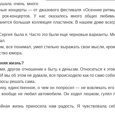
ушала очень много
сные концерты — от джазового фестиваля «Осенние ритм
, рок-концертов. У нас оказалось много общих любим
ранится большая коллекция пластинок. В нашем доме всег
ргея была я. Часто это были еще черновые варианты. М
ал.
 все понимал, умел стильно выражать свои мысли, кро
ство юмора.
шняя жизнь?
я, другое отношение к быту, к деньгам. Относиться к это
И мы об этом не думали, все происходило как-то само собо
росы решать сама.
, единственное, о чем он попросил — не вовлекать его
 вообще не любил автомобили. Он ходил пешком, гулял 
я жизнь приносила нам радость. Я чувствовала се