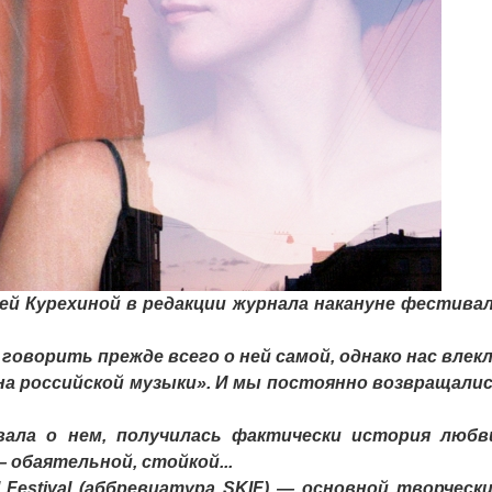
 Курехиной в редакции журнала накануне фестива
оворить прежде всего о ней самой, однако нас влек
на российской музыки». И мы постоянно возвращали
вала о нем, получилась фактически история любв
обаятельной, стойкой...
l Festival (аббревиатура SKIF) — основной творческ