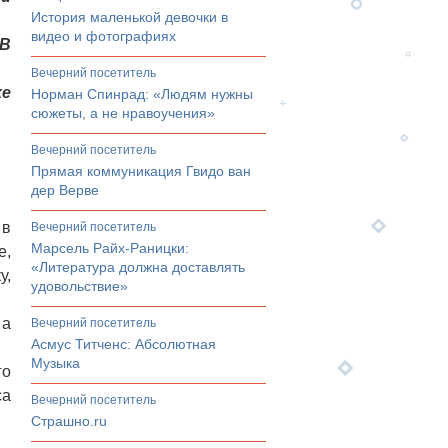
История маленькой девочки в
видео и фотографиях
 В
вечерний посетитель
же
Норман Спинрад: «Людям нужны
сюжеты, а не нравоучения»
вечерний посетитель
Прямая коммуникация Гвидо ван
дер Верве
 в
вечерний посетитель
Марсель Райх-Раницки:
е,
«Литература должна доставлять
у,
удовольствие»
 а
вечерний посетитель
Асмус Титченс: Абсолютная
Музыка
го
са
вечерний посетитель
Страшно.ru