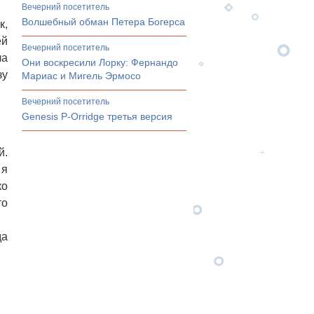
вечерний посетитель
Волшебный обман Петера Богерса
к,
ей
вечерний посетитель
ла
Они воскресили Лорку: Фернандо
зу
Мариас и Мигель Эрмосо
вечерний посетитель
Genesis P-Orridge третья версия
й.
 я
ко
то
да