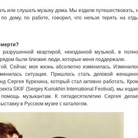
ть или слушать музыку дома. Мы ездили путешествовать, 
по дому, по работе, говорил, что нельзя терять на отд
смерти?
 разрушенной квартирой, неизданной музыкой, в полн
 рядом были близкие люди, которые меня поддержали.
й. Сейчас моя жизнь абсолютно изменилась. Изменило
менилась ситуация. Пришлось стать деловой женщино
нд Сергея Курехина, который стал активно работать. Кро
кта SKIF (Sergey Kuriokhin International Festival), мы изда
 помощь музыкантам. К пятидесятилетию Сергея дела
ставку в Русском музее с каталогом.