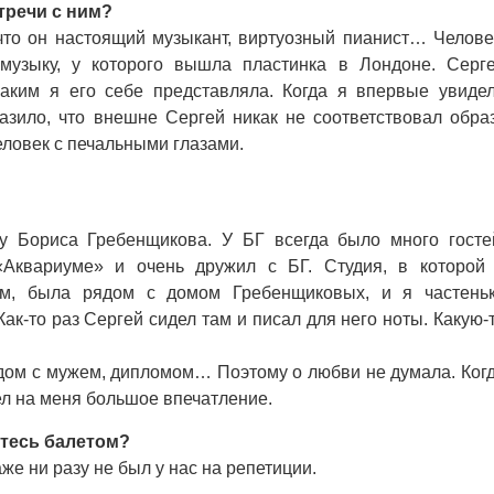
тречи с ним?
то он настоящий музыкант, виртуозный пианист… Челове
музыку, у которого вышла пластинка в Лондоне. Серг
каким я его себе представляла. Когда я впервые увиде
азило, что внешне Сергей никак не соответствовал обра
еловек с печальными глазами.
 Бориса Гребенщикова. У БГ всегда было много госте
«Аквариуме» и очень дружил с БГ. Студия, в которой
ом, была рядом с домом Гребенщиковых, и я частень
Как-то раз Сергей сидел там и писал для него ноты. Какую-
ом с мужем, дипломом… Поэтому о любви не думала. Ког
ел на меня большое впечатление.
етесь балетом?
же ни разу не был у нас на репетиции.