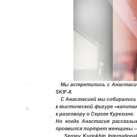
Мы встретились с Анастасией
SKIF-8.
C Анастасией мы собирались г
к мистической фигуре «капита
к разговору о Сергее Курехине.
Но когда Анастасия рассказы
проявился портрет женщины — 
Sergey Kuriokhin Internationa