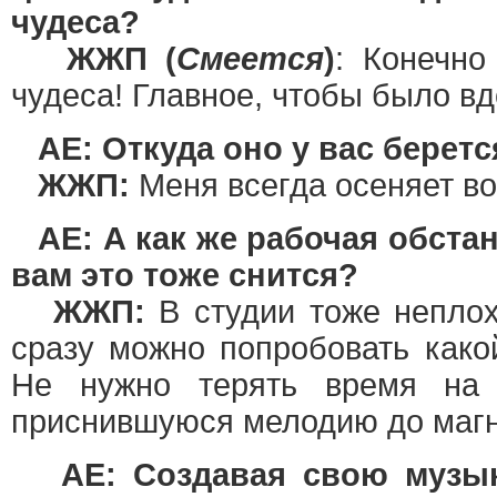
чудеса?
ЖЖП (
Смеется
)
: Конечно
чудеса! Главное, чтобы было в
AE: Откуда оно у вас беретс
ЖЖП:
Меня всегда осеняет во
AE: А как же рабочая обста
вам это тоже снится?
ЖЖП:
В студии тоже неплох
сразу можно попробовать како
Не нужно терять время на 
приснившуюся мелодию до маг
AE: Создавая свою музык