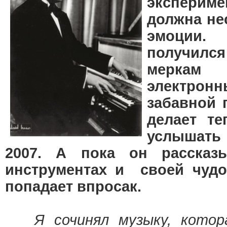
эксперим
должна не
эмоции.
получилс
меркам
электро
забавной 
делает те
услышать 
2007. А пока он расска
инструментах и своей чудо
попадает впросак.
Я сочинял музыку, котор