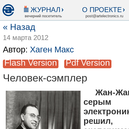
ЖУРНАЛ
О ПРОЕКТЕ
вечерний посетитель
post@artelectronics.ru
« Назад
14 марта 2012
Автор:
Хаген Макс
Flash Version
Pdf Version
Человек-сэмплер
Жан-Жака
серым
электрон
реш