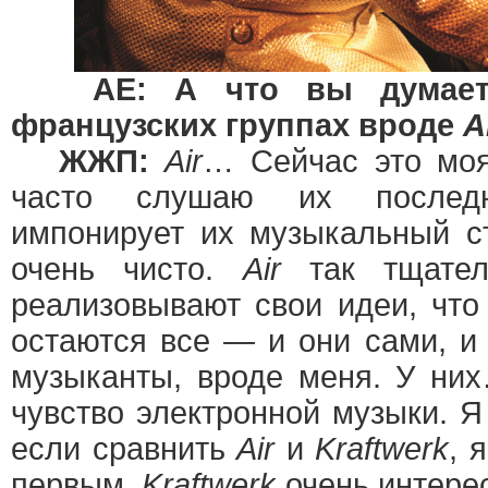
AE: А что вы думает
французских группах вроде
A
ЖЖП:
Air
… Сейчас это моя
часто слушаю их послед
импонирует их музыкальный с
очень чисто.
Air
так тщател
реализовывают свои идеи, что
остаются все — и они сами, и
музыканты, вроде меня. У ни
чувство электронной музыки. Я
если сравнить
Air
и
Kraftwerk
, 
первым.
Kraftwerk
очень интерес