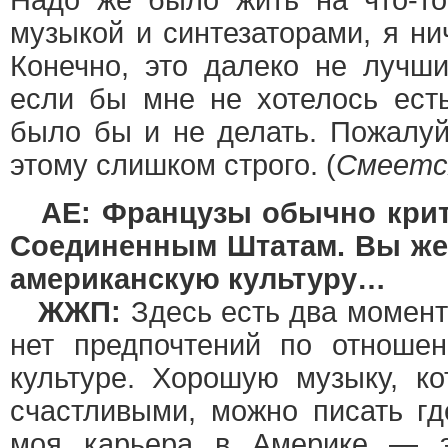
Надо же было жить на что-то
музыкой и синтезаторами, я ни
Конечно, это далеко не лучш
если бы мне не хотелось есть
было бы и не делать. Пожалуй
этому слишком строго. (
Смеетс
AE: Французы обычно крит
Соединенным Штатам. Вы же,
американскую культуру…
ЖЖП:
Здесь есть два момент
нет предпочтений по отноше
культуре. Хорошую музыку, к
счастливыми, можно писать гд
моя карьера в Америке — э