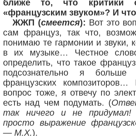
ближе то, что критики 
«французским звуком»? И что
ЖЖП (
смеется
):
Вот это во
сам француз, так что, возмо
понимаю те гармонии и звуки, 
в их музыке… Честное слов
определить, что такое француз
подсознательно я больше
французских композиторов…
вопрос тоже, я отвечу по элек
есть над чем подумать. (
Ответ
так ничего и не придумал
просто выражение французск
— М.Х.
).