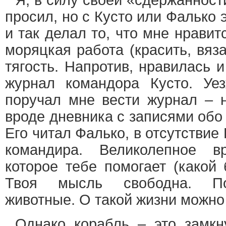
Я, в силу своей «сдержанности
просил, но с Кусто или Фалько 
и так делал то, что мне нравит
моряцкая работа (красить, вяз
тягость. Напротив, нравилась 
журнал командора Кусто. Уез
поручал мне вести журнал – н
вроде дневника с записями обо 
Его читал Фалько, в отсутствие
командира. Великолепное в
которое тебе помогает (какой 
Твоя мысль свободна. По
животные. О такой жизни можно 
Однако корабль – это замкн