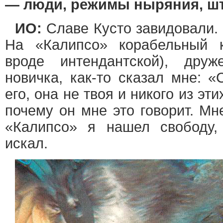
— люди, режимы ныряния, штр
ИО:
Славе Кусто завидовали.
На «Калипсо» корабельный к
вроде интендантской), друж
новичка, как-то сказал мне: «
его, она не твоя и никого из эт
почему он мне это говорит. Мн
«Калипсо» я нашел свободу,
искал.