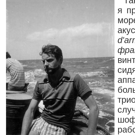
Та
я п
мор
ак
d'a
фра
вин
си
апп
бо
три
сл
шоф
раб