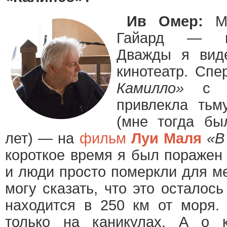
Ив Омер:
Мо
Гайард — ма
Дважды я вид
кинотеатр. Сп
Камилло»
привлекла тьм
(мне тогда бы
лет) — на
фильм
Луи Маля
«В
короткое время я был поражен
и люди просто померкли для ме
могу сказать, что это осталос
находится в 250 км от моря.
только на каникулах. А о 