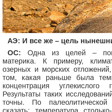
АЭ: И все же – цель нынеш
ОС:
Одна из целей – пон
материка. К примеру, клима
озерных и морских отложений
том, какая раньше была темп
концентрация углекислого 
Результаты таких исследований
точны. По палеолитической
сказать: температура столько