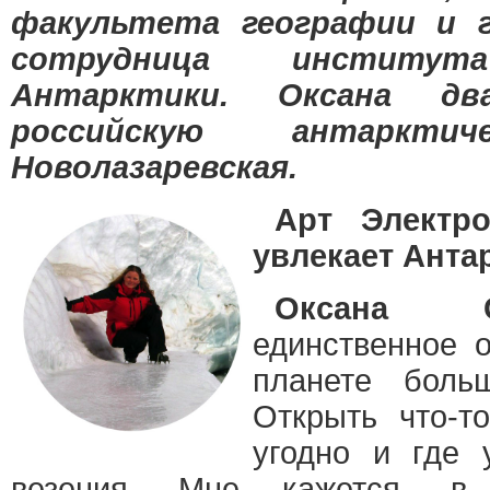
факультета географии и г
сотрудница инстит
Антарктики. Оксана д
российскую антаркти
Новолазаревская.
Арт Электро
увлекает Анта
Оксана Ст
единственное 
планете боль
Открыть что-т
угодно и где 
везения. Мне кажется, в