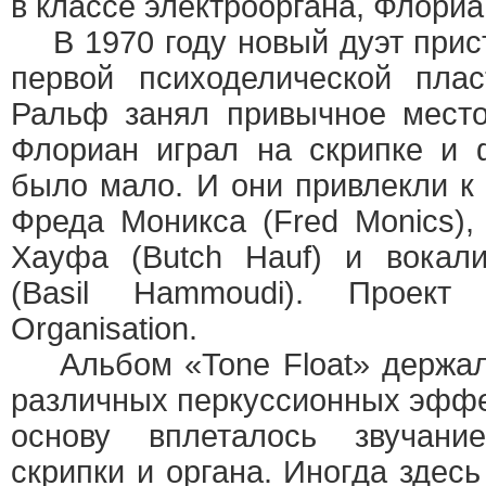
в классе электрооргана, Флори
В 1970 году новый дуэт прист
первой психоделической плас
Ральф занял привычное место
Флориан играл на скрипке и 
было мало. И они привлекли к
Фреда Моникса (Fred Monics), 
Хауфа (Butch Hauf) и вокал
(Basil Hammoudi). Проект
Organisation.
Альбом «Tone Float» держалс
различных перкуссионных эффе
основу вплеталось звучани
скрипки и органа. Иногда здес