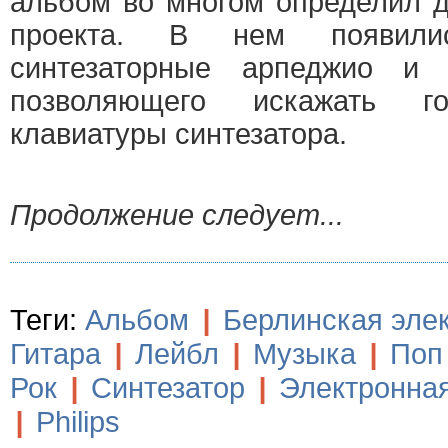
альбом во многом определил 
проекта. В нем появили
синтезаторные арпеджио и з
позволяющего искажать 
клавиатуры синтезатора.
Продолжение следует...
Теги:
Альбом
|
Берлинская эле
Гитара
|
Лейбл
|
Музыка
|
Поп
Рок
|
Синтезатор
|
Электронна
|
Philips