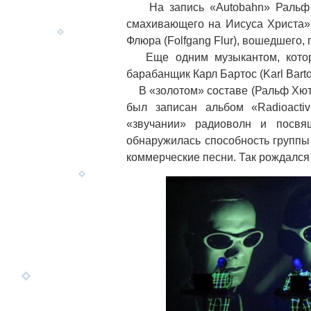
На запись «Autobahn» Ральф и 
смахивающего на Иисуса Христа»,
Флюра (Folfgang Flur), вошедшего,
Еще одним музыкантом, котором
барабанщик Карл Бартос (Karl Bart
В «золотом» составе (Ральф Хют
был записан альбом «Radioactiv
«звучании» радиоволн и посвящ
обнаружилась способность группы
коммерческие песни. Так рождался