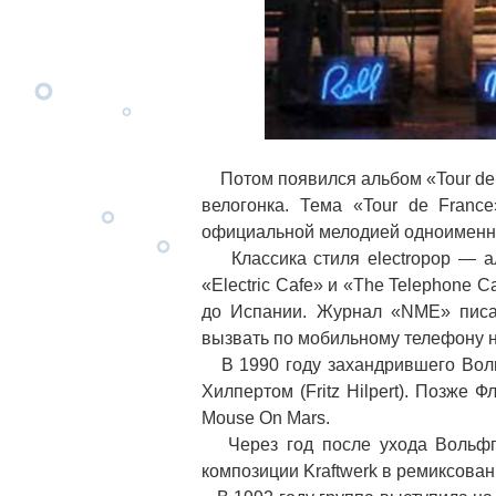
Потом появился альбом «Tour de F
велогонка. Тема «Tour de Franc
официальной мелодией одноименны
Классика стиля electropop — аль
«Electric Cafe» и «The Telephone 
до Испании. Журнал «NME» писал
вызвать по мобильному телефону 
В 1990 году захандрившего Вол
Хилпертом (Fritz Hilpert). Позже
Mouse On Mars.
Через год после ухода Вольфга
композиции Kraftwerk в ремиксова