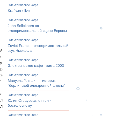
электрическое кафе
Kraftwerk live
электрическое кафе
John Sellekaers на
экспериментальной сцене Европы
электрическое кафе
Zoviet France - экспериментальный
ая
звук Ньюкасла
ся
электрическое кафе
у.
Электрическое кафе - зима 2003
op
n»
электрическое кафе
Мануэль Геттшинг - историк
n,
"берлинской электронной школы"
на
электрическое кафе
ал
Юлия Страусова: от тел к
бестелесному
ыл
электрическое кафе