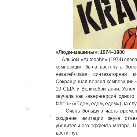
«Люди-машины»: 1974–1980
Альбом «Autobahn» (1974) сдел
композиция была растянута бол
незатейливая синтезаторная 
Сокращенная версия композиции «A
10 США и Великобритании. Успех
звучала как кавер-версия одного
fahr’n» («Едем, едем, едем») на слу
Очень большую часть времени 
создание имитации звука отъ
убедительного эффекта мотора. В
достигнут.