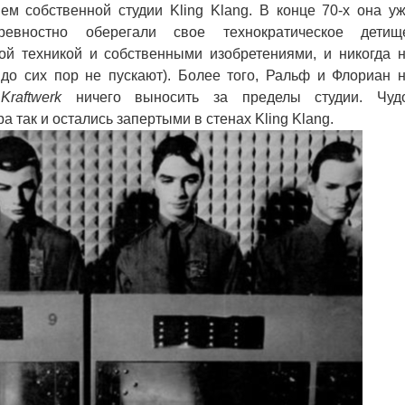
ем собственной студии Kling Klang. В конце 70-х она у
ревностно оберегали свое технократическое детищ
ой техникой и собственными изобретениями, и никогда 
 до сих пор не пускают). Более того, Ральф и Флориан 
м
Kraftwerk
ничего выносить за пределы студии. Чуд
так и остались запертыми в стенах Kling Klang.