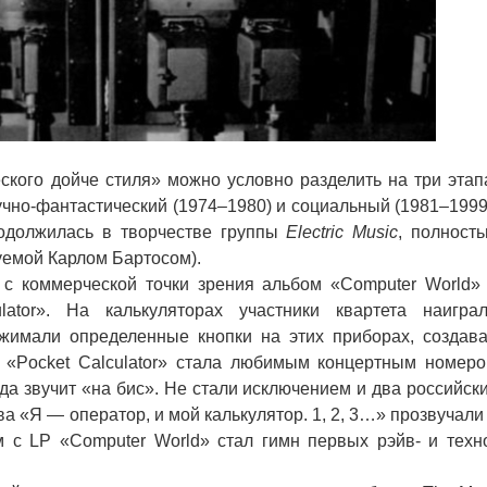
ого дойче стиля» можно условно разделить на три этап
учно-фантастический (1974–1980) и социальный (1981–1999
одолжилась в творчестве группы
Electric Music
, полност
емой Карлом Бартосом).
коммерческой точки зрения альбом «Computer World»
lator». На калькуляторах участники квартета наигра
ажимали определенные кнопки на этих приборах, создав
 «Pocket Calculator» стала любимым концертным номер
да звучит «на бис». Не стали исключением и два российск
ва «Я — оператор, и мой калькулятор. 1, 2, 3…» прозвучали
 с LP «Computer World» стал гимн первых рэйв- и техн