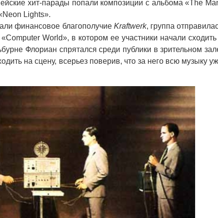
йские хит-парады попали композиции c альбома «The Ma
Neon Lights».
вали финансовое благополучие
Kraftwerk
, группа отправила
«Computer World», в котором ее участники начали сходить
ьбурне Флориан спрятался среди публики в зрительном зал
ходить на сцену, всерьез поверив, что за него всю музыку у