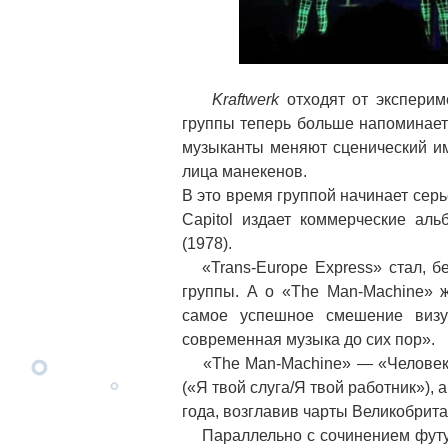
Kraftwerk
отходят от эксперим
группы теперь больше напоминает с
музыканты меняют сценический им
лица манекенов.
В это время группой начинает серь
Capitol издает коммерческие аль
(1978).
«Trans-Europe Express» стал, б
группы. А о «The Man-Machine» 
самое успешное смешение визуа
современная музыка до сих пор».
«The Man-Machine» — «Человек-М
(«Я твой слуга/Я твой работник»),
года, возглавив чарты Великобрита
Параллельно с сочинением футур