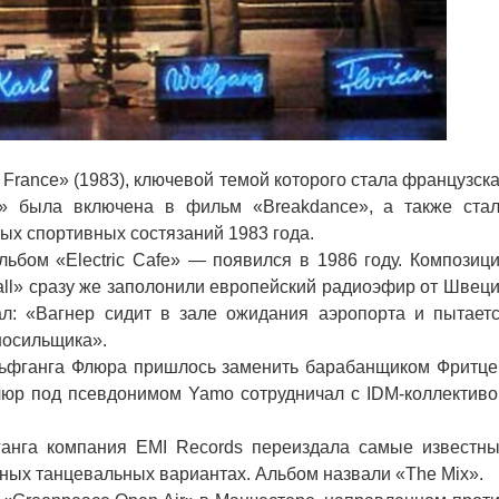
rance» (1983), ключевой темой которого стала французск
e» была включена в фильм «Breakdance», а также ста
х спортивных состязаний 1983 года.
бом «Electric Cafe» — появился в 1986 году. Композиц
Call» сразу же заполонили европейский радиоэфир от Швец
: «Вагнер сидит в зале ожидания аэропорта и пытает
носильщика».
ьфганга Флюра пришлось заменить барабанщиком Фритц
 Флюр под псевдонимом Yamo сотрудничал с IDM-коллектив
нга компания EMI Records переиздала самые известн
нных танцевальных вариантах. Альбом назвали «The Mix».