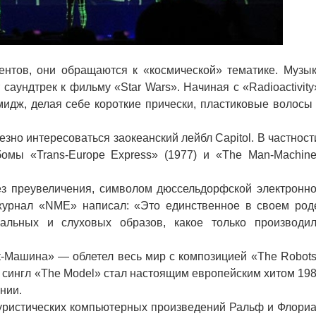
ентов, они обращаются к «космической» тематике. Музы
аундтрек к фильму «Star Wars». Начиная с «Radioactivity
идж, делая себе короткие прически, пластиковые волосы
езно интересоваться заокеанский лейбл Capitol. В частност
бомы «Trans-Europe Express» (1977) и «The Man-Machin
ез преувеличения, символом дюссельдорфской электронн
журнал «NME» написал: «Это единственное в своем род
льных и слуховых образов, какое только производи
ашина» — облетел весь мир с композицией «The Robot
 а сингл «The Model» стал настоящим европейским хитом 19
нии.
истических компьютерных произведений Ральф и Флори