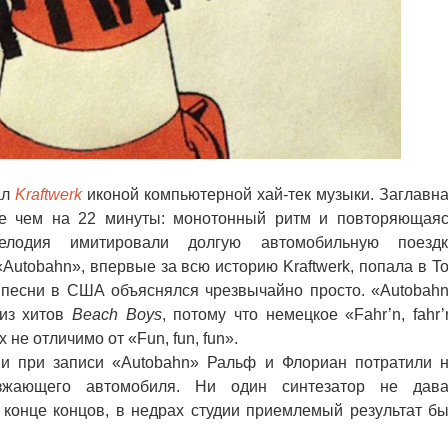
ал
Kraftwerk
иконой компьютерной хай-тек музыки. Заглавн
ее чем на 22 минуты: монотонный ритм и повторяющая
мелодия имитировали долгую автомобильную поездк
utobahn», впервые за всю историю Kraftwerk, попала в T
 песни в США объяснялся чрезвычайно просто. «Autobah
 из хитов
Beach Boys
, потому что немецкое «Fahr’n, fahr’
х не отличимо от «Fun, fun, fun».
при записи «Autobahn» Ральф и Флориан потратили 
езжающего автомобиля. Ни один синтезатор не дав
 конце концов, в недрах студии приемлемый результат б