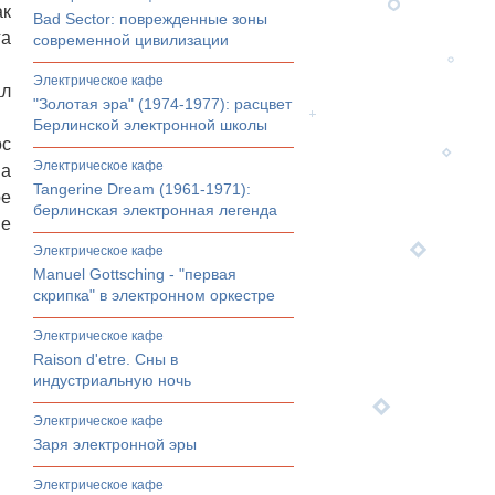
ак
Bad Sector: поврежденные зоны
га
современной цивилизации
электрическое кафе
ал
"Золотая эра" (1974-1977): расцвет
Берлинской электронной школы
ос
электрическое кафе
на
Tangerine Dream (1961-1971):
ре
берлинская электронная легенда
ые
электрическое кафе
Manuel Gottsching - "первая
скрипка" в электронном оркестре
электрическое кафе
Raison d'etre. Сны в
индустриальную ночь
электрическое кафе
Заря электронной эры
электрическое кафе