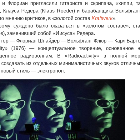
Флориан пригласили гитариста и скрипача, «хиппи, т
 Клауса Редера (Klaus Roeder) и барабанщика Вольфган
 по мнению критиков, в «золотой состав
Kraftwerk
».
у суждено было оказаться в «золотом составе», ст
os), заменивший собой «Иисуса» Редера.
тер — Флориан Шнайдер — Вольфганг Флюр — Карл Барт
ity» (1976) — концептуальное творение, основанное 
енное радиоволнам. В «Radioactivity» в полной ме
 создавать из отдельных минималистичных звуков отличн
 новый стиль — электропоп.