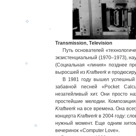
Transmission, Television
Путь основателей «технологическ
экзистенциальный (1970–1973), на
(Социальная «линия» позднее пр
выросшей из
Kraftwerk
и продюсиру
В 1981 году вышел успешный с 
забавной песней «Pocket Calcu
незатейливый хит. Они просто н
простейшие мелодии. Композиция
Kraftwerk
на все времена. Она всег
концерта
Kraftwerk
в 2004 году: сло
нужный момент. Еще одним хитом
вечеринок «Computer Love».