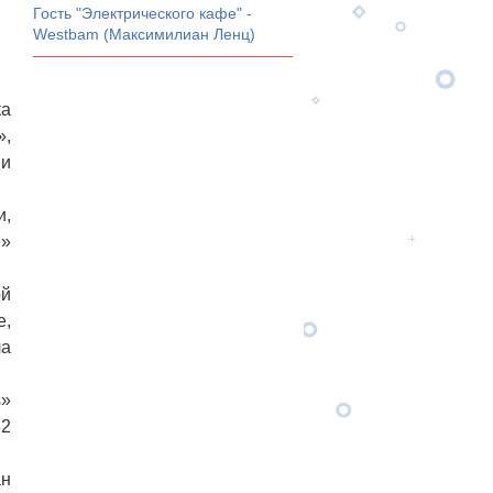
Гость "Электрического кафе" -
Westbam (Максимилиан Ленц)
ка
»,
 и
и,
e»
ой
е,
ла
s»
82
ан