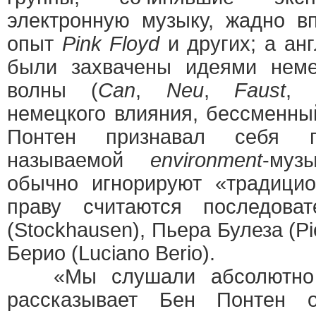
электронную музыку, жадно в
опыт
Pink Floyd
и других; а ан
были захвачены идеями неме
волны (
Can
,
Neu
,
Faust
немецкого влияния, бессменны
Понтен признавал себя п
называемой
environment
-му
обычно игнорируют «традици
праву считаются последоват
(Stockhausen), Пьера Булеза (Pi
Берио (Luciano Berio).
«Мы слушали абсолютно 
рассказывает Бен Понтен 