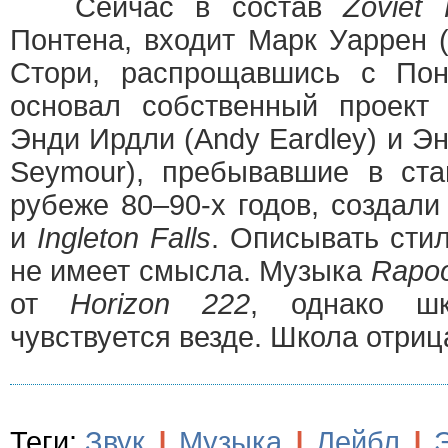
Сейчас в состав
Zoviet 
Понтена, входит Марк Уаррен (
Стори, распрощавшись с Пон
основал собственный проект
Энди Ирдли (Andy Eardley) и Э
Seymour), пребывавшие в ст
рубеже 80–90-х годов, создали
и
Ingleton Falls
. Описывать сти
не имеет смысла. Музыка
Rapo
от
Horizon 222
, однако 
чувствуется везде. Школа отриц
Теги:
Звук
|
Музыка
|
Лейбл
|