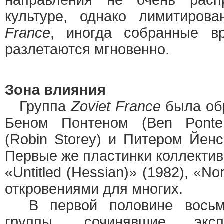
направления не очень расп
культуре, однако лимитиро
France
, иногда собранные в
разлетаются мгновенно.
Зона влияния
Группа
Zoviet France
была об
Беном Понтеном (Ben Ponte
(Robin Storey) и Питером Йенс
Первые же пластинки коллектива
«Untitled (Hessian)» (1982), «N
откровениями для многих.
В первой половине восьми
группы, сочинявшие экс