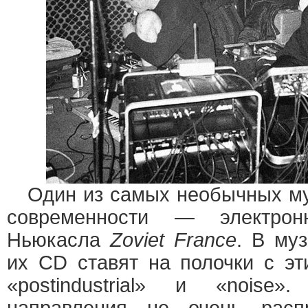
Один из самых необычных му
современности — электрон
Ньюкасла
Zoviet France
. В му
их CD ставят на полочки с этик
«postindustrial» и «noise»