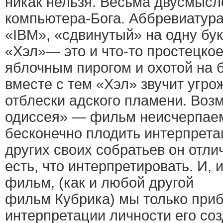
никак нельзя. Весьма двусмысл
компьютера-Бога. Аббревиатур
«IBM», «сдвинутый» на одну бук
«Хэл»— это и что-то простецко
яблочным пирогом и охотой на 
вместе с тем «Хэл» звучит угр
отблески адского пламени. Воз
одиссея» — фильм неисчерпае
бесконечно плодить интерпрета
других своих собратьев он отлич
есть, что интерпретировать. И, 
фильм, (как и любой другой
фильм Кубрика) мы только при
интерпретации личности его соз