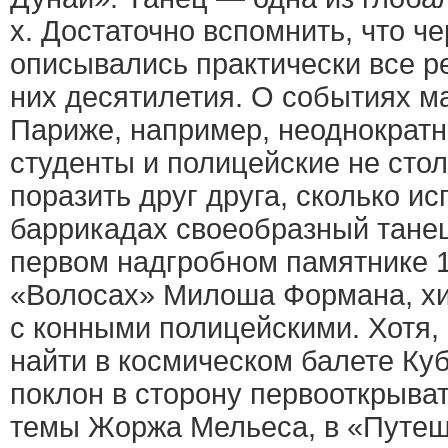
х. Достаточно вспомнить, что ч
описывались практически все р
них десятилетия. О событиях ма
Париже, например, неоднократн
студенты и полицейские не сто
поразить друг друга, сколько и
баррикадах своеобразный танец
первом надгробном памятнике 19
«Волосах» Милоша Формана, хи
с конными полицейскими. Хотя,
найти в космическом балете Ку
поклон в сторону первооткрыва
темы Жоржа Мельеса, в «Путеш