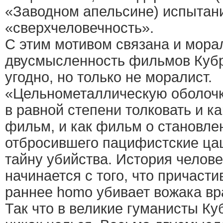
«Заводном апельсине) испытан
«сверхчеловечность».
С этим мотивом связана и мора
двусмысленность фильмов Кубр
угодно, но только не моралист.
«Цельнометаллическую оболочк
в равной степени толковать и к
фильм, и как фильм о становле
отбросившего пацифистские цац
тайну убийства. История челов
начинается с того, что причаст
раннее homo убивает вожака в
Так что в великие гуманисты Ку