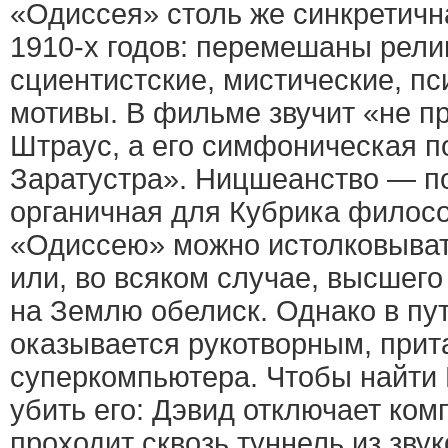
«Одиссея» столь же синкретична
1910-х годов: перемешаны рели
сциентистские, мистические, п
мотивы. В фильме звучит «не п
Штраус, а его симфоническая п
Заратустра». Ницшеанство — п
органичная для Кубрика филос
«Одиссею» можно истолковывать
или, во всяком случае, высшего
на Землю обелиск. Однако в пу
оказывается рукотворным, при
суперкомпьютера. Чтобы найти 
убить его: Дэвид отключает ком
проходит сквозь туннель из звук