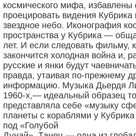
космического мифа, избавлены 
проецировать видения Кубрика 
звездное небо. Иконография ко
пространства у Кубрика — обща
лет. И если следовать фильму, к
закончится холодная война и, р
русские и янки будут чаевничат
правда, утаивая по-прежнему др
информацию. Музыка Дьердя Лиг
1960-х,— идеальный образец тог
представляла себе «музыку сф
планеты с кораблями у Кубрика
под «Голубой
Дунай». Танец — одна из глоба