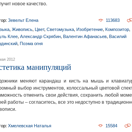
лучит новое качество.
тор:
Зевельт Елена
113683
зыка
,
Живопись
,
Цвет
,
Светомузыка
,
Изобретение
,
Композитор
,
уль Клее
,
Александр Скрябин
,
Валентин Афанасьев
,
Василий
ндинский
,
Поэма огня
мая 2012
стетика манипуляций
дожники меняют карандаш и кисть на мышь и клавиатур
ромный выбор инструментов, колоссальный цветовой спект
зможность отменить свои действия, сохранить любой моме
оей работы – согласитесь, все это недоступно в традицион
вописи.
тор:
Хмелевская Наталья
15584