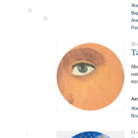
Жи
Ви
Ан
Ра
25 
Т
Мн
на
ко
Ав
Жи
Вл
01 