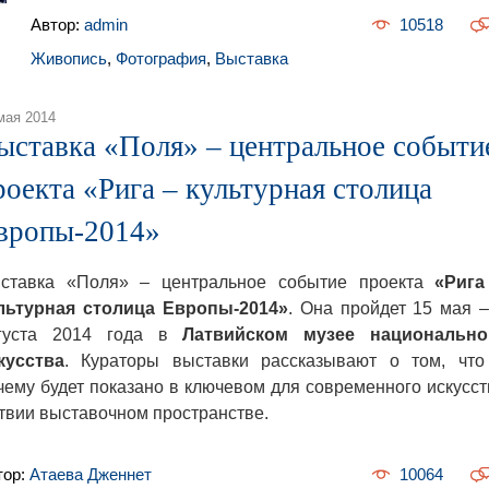
Автор:
admin
10518
Живопись
,
Фотография
,
Выставка
мая 2014
ыставка «Поля» – центральное событи
роекта «Рига – культурная столица
вропы-2014»
ставка «Поля» – центральное событие проекта
«Рига
льтурная столица Европы-2014»
. Она пройдет 15 мая –
густа 2014 года в
Латвийском музее национально
кусства
. Кураторы выставки рассказывают о том, что
чему будет показано в ключевом для современного искусст
твии выставочном пространстве.
тор:
Атаева Дженнет
10064