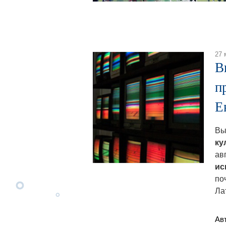
27 
В
п
Е
Вы
ку
ав
ис
по
Ла
Ав