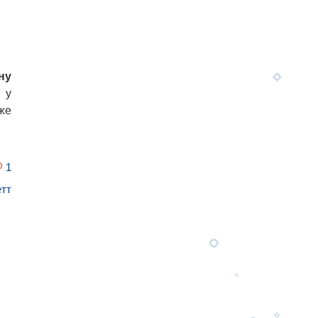
ну
 у
же
1
тт