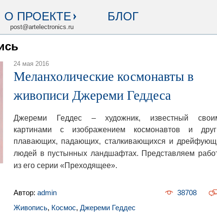
О ПРОЕКТЕ
БЛОГ
post@artelectronics.ru
ись
24 мая 2016
Меланхолические космонавты в
живописи Джереми Геддеса
Джереми Геддес – художник, известный свои
картинами с изображением космонавтов и друг
плавающих, падающих, сталкивающихся и дрейфующ
людей в пустынных ландшафтах.
Представляем рабо
из его серии «Преходящее».
Автор:
admin
38708
Живопись
,
Космос
,
Джереми Геддес