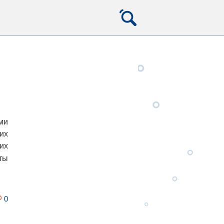
ми
их
их
ты
0