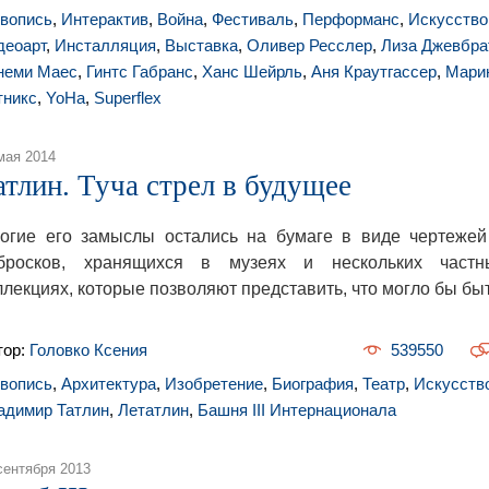
вопись
,
Интерактив
,
Война
,
Фестиваль
,
Перформанс
,
Искусство
деоарт
,
Инсталляция
,
Выставка
,
Оливер Ресслер
,
Лиза Джевбра
неми Маес
,
Гинтс Габранс
,
Ханс Шейрль
,
Аня Краутгассер
,
Мари
тникс
,
YoHa
,
Superflex
мая 2014
атлин. Туча стрел в будущее
огие его замыслы остались на бумаге в виде чертежей
бросков, хранящихся в музеях и нескольких частн
ллекциях, которые позволяют представить, что могло бы быт
тор:
Головко Ксения
539550
вопись
,
Архитектура
,
Изобретение
,
Биография
,
Театр
,
Искусств
адимир Татлин
,
Летатлин
,
Башня III Интернационала
сентября 2013