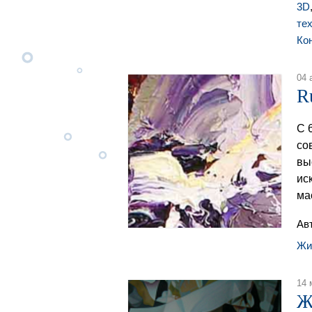
3D
те
Ко
04 
R
С 
со
вы
ис
ма
Ав
Жи
14 
Ж