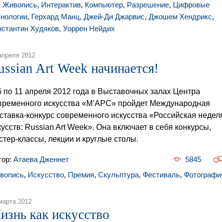
,
Живопись
,
Интерактив
,
Компьютер
,
Разрешение
,
Цифровые
хнологии
,
Герхард Манц
,
Джей-Ди Джарвис
,
Джошем Хендрикс
,
нстантин Худяков
,
Уоррен Нейдих
апреля 2012
ussian Art Week начинается!
6 по 11 апреля 2012 года в Выставочных залах Центра
временного искусства «М’АРС» пройдет Международная
ставка-конкурс современного искусства «Российская недел
кусств: Russian Art Week». Она включает в себя конкурсы,
стер-классы, лекции и круглые столы.
тор:
Атаева Дженнет
5845
вопись
,
Искусство
,
Премия
,
Скульптура
,
Фестиваль
,
Фотографи
марта 2012
изнь как искусство