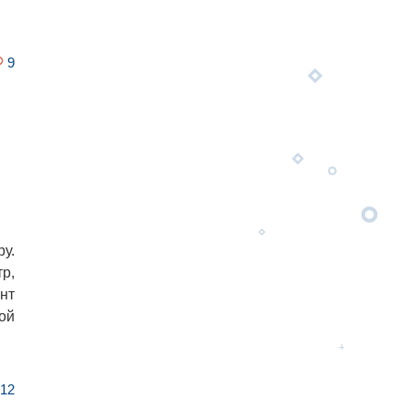
9
у.
р,
нт
ной
12