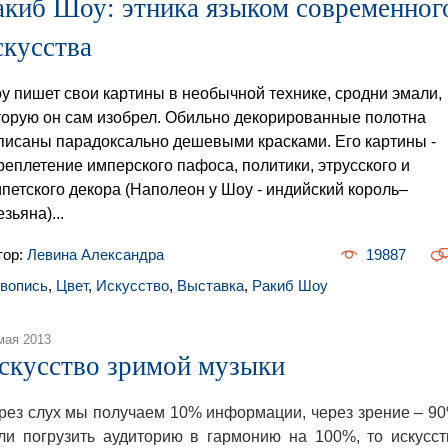
акиб Шоу: этника языком современног
скусства
у пишет свои картины в необычной технике, сродни эмали,
торую он сам изобрел. Обильно декорированные полотна
писаны парадоксально дешевыми красками. Его картины -
реплетение имперского пафоса, политики, этрусского и
ипетского декора (Наполеон у Шоу - индийский король–
зьяна)...
тор:
Левина Александра
19887
вопись
,
Цвет
,
Искусство
,
Выставка
,
Ракиб Шоу
мая 2013
скусство зримой музыки
рез слух мы получаем 10% информации, через зрение – 90
ли погрузить аудиторию в гармонию на 100%, то искусст