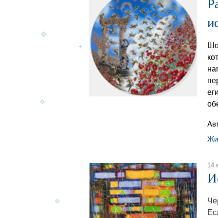
Р
и
Шо
ко
на
пе
ег
обе
Ав
Жи
14 
И
Че
Ес