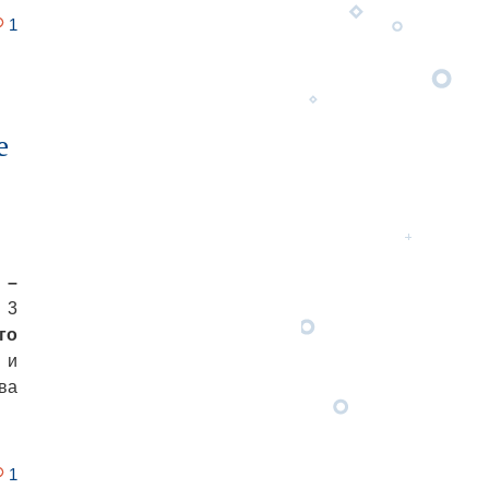
1
е
 –
 3
го
 и
ва
1