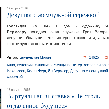
12 марта 2016
Девушка с жемчужной сережкой
Голландия, XVII век. В дом к художнику
Я
Вермееру
попадает юная служанка Грит. Вскоре
девушки обнаруживается интерес к живописи, а так
тонкое чувство цвета и композиции...
Автор:
Каменецкая Мария
14625
Кино
,
Рецензия
,
Живопись
,
Женщина
,
Питер Веббер
,
Скарле
Йоханссон
,
Колин Ферт
,
Ян Вермеер
,
Девушка с жемчужной
сережкой
18 августа 2015
Виртуальная выставка «Не столь
отдаленное будущее»