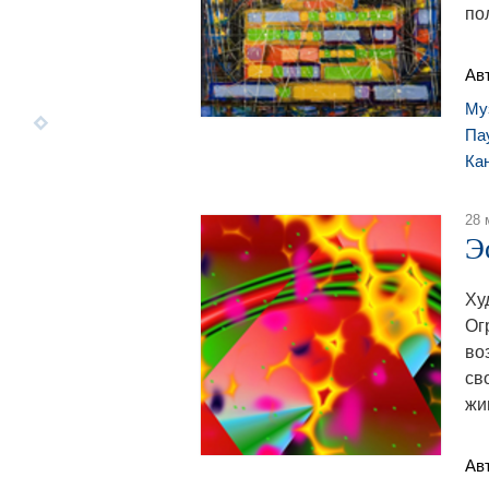
по
Ав
Му
Па
Ка
28 
Э
Ху
Ог
во
св
жи
Ав