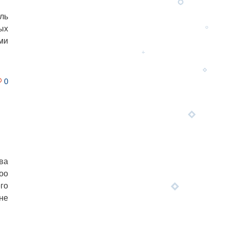
ль
ых
ми
0
ва
oo
его
не